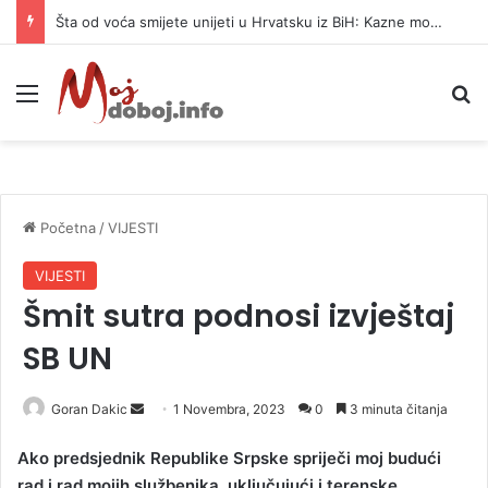
Šta od voća smijete unijeti u Hrvatsku iz BiH: Kazne mogu dostići 13.260 evra
Meni
P
Početna
/
VIJESTI
VIJESTI
Šmit sutra podnosi izvještaj
SB UN
Goran Dakic
S
1 Novembra, 2023
0
3 minuta čitanja
e
Ako predsjednik Republike Srpske spriječi moj budući
n
rad i rad mojih službenika, uključujući i terenske
d