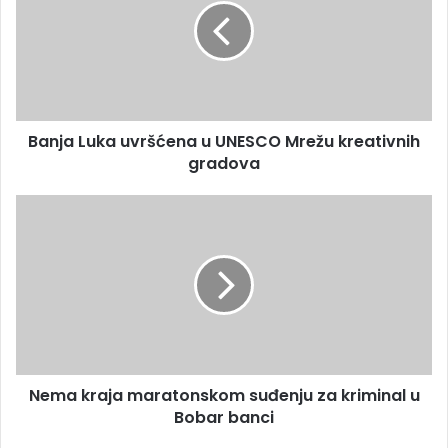
i
j
l
a
a
L
d
u
r
k
e
a
s
Banja Luka uvršćena u UNESCO Mrežu kreativnih
u
u
gradova
v
r
š
N
ć
e
e
m
n
a
a
k
u
r
U
a
N
j
E
a
S
Nema kraja maratonskom suđenju za kriminal u
m
C
Bobar banci
a
O
r