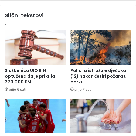
M
a
r
t
Slični tekstovi
e
o
ž
n
u
s
k
k
r
o
e
m
a
s
t
u
i
đ
Službenica UIO BiH
Policija istražuje dječaka
v
e
optužena da je prikrila
(12) nakon četiri požara u
n
n
370.000 KM
parku
i
j
prije 6 sati
prije 7 sati
h
u
g
z
r
a
a
k
d
r
o
i
v
m