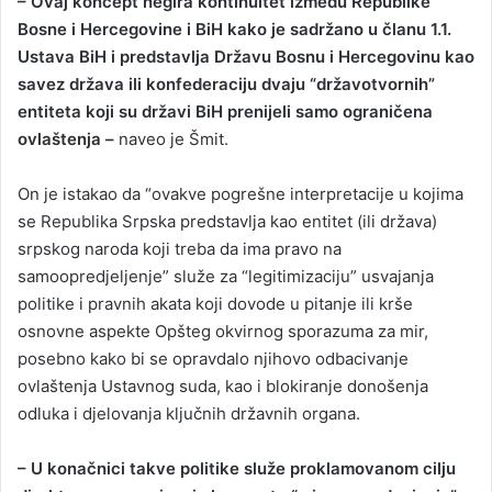
– Ovaj koncept negira kontinuitet između Republike
Bosne i Hercegovine i BiH kako je sadržano u članu 1.1.
Ustava BiH i predstavlja Državu Bosnu i Hercegovinu kao
savez država ili konfederaciju dvaju “državotvornih”
entiteta koji su državi BiH prenijeli samo ograničena
ovlaštenja –
naveo je Šmit.
On je istakao da “ovakve pogrešne interpretacije u kojima
se Republika Srpska predstavlja kao entitet (ili država)
srpskog naroda koji treba da ima pravo na
samoopredjeljenje” služe za “legitimizaciju” usvajanja
politike i pravnih akata koji dovode u pitanje ili krše
osnovne aspekte Opšteg okvirnog sporazuma za mir,
posebno kako bi se opravdalo njihovo odbacivanje
ovlaštenja Ustavnog suda, kao i blokiranje donošenja
odluka i djelovanja ključnih državnih organa.
– U konačnici takve politike služe proklamovanom cilju