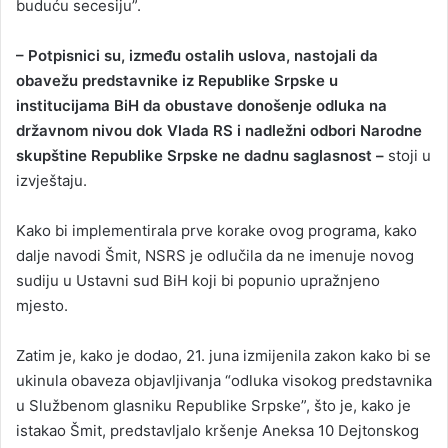
buduću secesiju”.
– Potpisnici su, između ostalih uslova, nastojali da
obavežu predstavnike iz Republike Srpske u
institucijama BiH da obustave donošenje odluka na
državnom nivou dok Vlada RS i nadležni odbori Narodne
skupštine Republike Srpske ne dadnu saglasnost –
stoji u
izvještaju.
Kako bi implementirala prve korake ovog programa, kako
dalje navodi Šmit, NSRS je odlučila da ne imenuje novog
sudiju u Ustavni sud BiH koji bi popunio upražnjeno
mjesto.
Zatim je, kako je dodao, 21. juna izmijenila zakon kako bi se
ukinula obaveza objavljivanja “odluka visokog predstavnika
u Službenom glasniku Republike Srpske”, što je, kako je
istakao Šmit, predstavljalo kršenje Aneksa 10 Dejtonskog