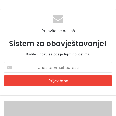
Prijavite se na naš
Sistem za obavještavanje!
Budite u toku sa posljednjim novostima.
U
n
e
s
i
t
e
E
B
m
a
a
n