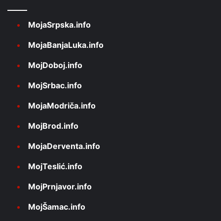
MojaSrpska.info
MojaBanjaLuka.info
MojDoboj.info
MojSrbac.info
MojaModriča.info
MojBrod.info
MojaDerventa.info
MojTeslić.info
MojPrnjavor.info
MojŠamac.info