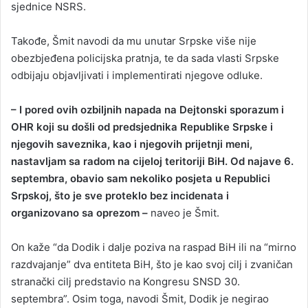
sjednice NSRS.
Takođe, Šmit navodi da mu unutar Srpske više nije
obezbjeđena policijska pratnja, te da sada vlasti Srpske
odbijaju objavljivati i implementirati njegove odluke.
– I pored ovih ozbiljnih napada na Dejtonski sporazum i
OHR koji su došli od predsjednika Republike Srpske i
njegovih saveznika, kao i njegovih prijetnji meni,
nastavljam sa radom na cijeloj teritoriji BiH. Od najave 6.
septembra, obavio sam nekoliko posjeta u Republici
Srpskoj, što je sve proteklo bez incidenata i
organizovano sa oprezom –
naveo je Šmit.
On kaže “da Dodik i dalje poziva na raspad BiH ili na “mirno
razdvajanje” dva entiteta BiH, što je kao svoj cilj i zvaničan
stranački cilj predstavio na Kongresu SNSD 30.
septembra”. Osim toga, navodi Šmit, Dodik je negirao