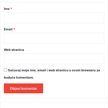
r
Ime
*
*
Email
*
Web stranica
Sačuvaj moje ime, email i web stranicu u ovom browseru za
buduće komentare.
A
l