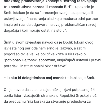
direktnog promovisanja koncepta “mirnog razdvajanja”
tri konstitutivna naroda ili raspada BiH” –
upozorio je
Šmit. Istakao je da su “preusmjeravanje, suspenzija ili
uslovljavanje finansiranja alati koje međunarodni partneri
imaju pri ruci da odgovore na ovaj problematičan razvoj
događaja i koji moraju ostati na stolu”.
Šmit u svom izvještaju navodi da je Dodik tokom ovog
izvještajnog perioda namjerno je izazvao, a zatim i
pogoršao dvije velike političke krize u BiH kako bi
“potkopao Dejtonski sporazum, uključujući ustavni i pravni
poredak i institucionalni okvir države”.
– I kako bi delegitimisao moj mandat –
istakao je Šmit.
On je naveo da su se u zajedničkoj izjavi potpisanoj 24.
aprila lideri vladajućih stranaka u Republici Srpskoj složili
da preduzmu “niz koraka za stvaranje preduslova za