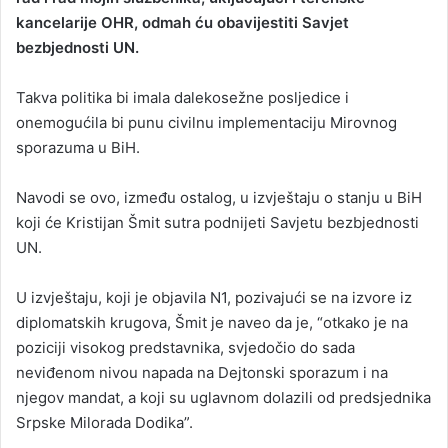
kancelarije OHR, odmah ću obavijestiti Savjet
a
bezbjednosti UN.
n
e
Takva politika bi imala dalekosežne posljedice i
m
a
onemogućila bi punu civilnu implementaciju Mirovnog
i
sporazuma u BiH.
l
Navodi se ovo, između ostalog, u izvještaju o stanju u BiH
koji će Kristijan Šmit sutra podnijeti Savjetu bezbjednosti
UN.
U izvještaju, koji je objavila N1, pozivajući se na izvore iz
diplomatskih krugova, Šmit je naveo da je, “otkako je na
poziciji visokog predstavnika, svjedočio do sada
neviđenom nivou napada na Dejtonski sporazum i na
njegov mandat, a koji su uglavnom dolazili od predsjednika
Srpske Milorada Dodika”.