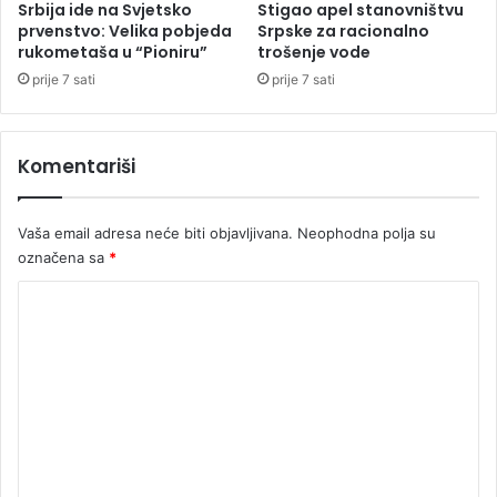
a
i
Srbija ide na Svjetsko
Stigao apel stanovništvu
n
prvenstvo: Velika pobjeda
Srpske za racionalno
a
rukometaša u “Pioniru”
trošenje vode
l
prije 7 sati
prije 7 sati
u
B
o
Komentariši
b
a
r
Vaša email adresa neće biti objavljivana.
Neophodna polja su
b
označena sa
*
a
n
K
c
i
o
m
e
n
t
a