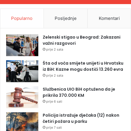
Popularno
Posljednje
Komentari
Zelenski stigao u Beograd: Zakazani
važni razgovori
prije 2 sata
Šta od voća smijete unijeti u Hrvatsku
iz BiH: Kazne mogu dostići 13.260 evra
prije 2 sata
Službenica UIO BiH optužena da je
prikrila 370.000 KM
prije 6 sati
Policija istražuje dječaka (12) nakon
četiri požara u parku
prije 7 sati