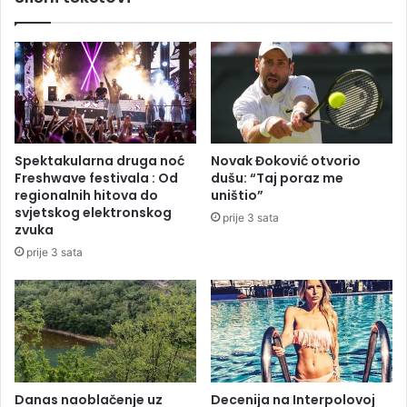
i
ć
l
:
o
P
s
r
e
e
u
l
r
a
i
z
Spektakularna druga noć
Novak Đoković otvorio
j
u
Freshwave festivala : Od
dušu: “Taj poraz me
e
G
regionalnih hitova do
uništio”
k
r
svjetskog elektronskog
prije 3 sata
a
a
zvuka
m
d
prije 3 sata
a
i
š
c
i
n
a
s
t
Danas naoblačenje uz
Decenija na Interpolovoj