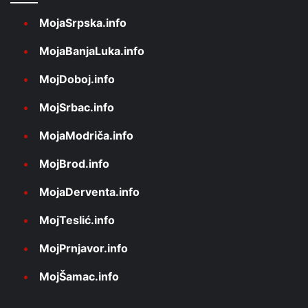
MojaSrpska.info
MojaBanjaLuka.info
MojDoboj.info
MojSrbac.info
MojaModriča.info
MojBrod.info
MojaDerventa.info
MojTeslić.info
MojPrnjavor.info
MojŠamac.info