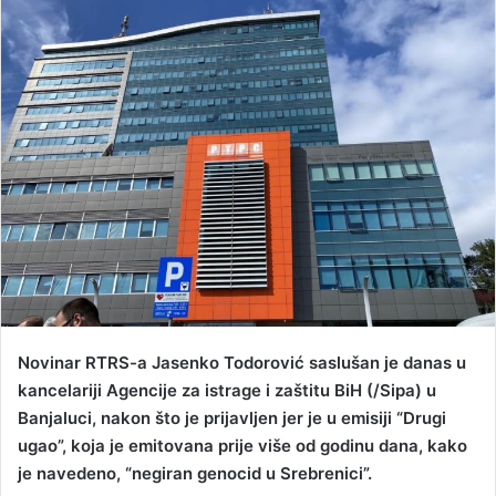
a
n
e
m
a
i
l
Novinar RTRS-a Jasenko Todorović saslušan je danas u
kancelariji Agencije za istrage i zaštitu BiH (/Sipa) u
Banjaluci, nakon što je prijavljen jer je u emisiji “Drugi
ugao”, koja je emitovana prije više od godinu dana, kako
je navedeno, “negiran genocid u Srebrenici”.