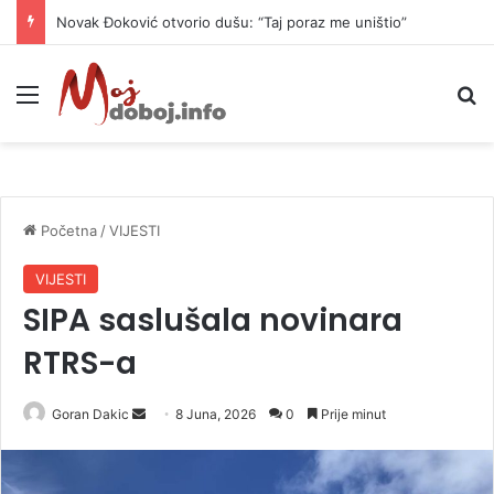
Novak Đoković otvorio dušu: “Taj poraz me uništio”
Meni
P
Početna
/
VIJESTI
VIJESTI
SIPA saslušala novinara
RTRS-a
Goran Dakic
S
8 Juna, 2026
0
Prije minut
e
n
d