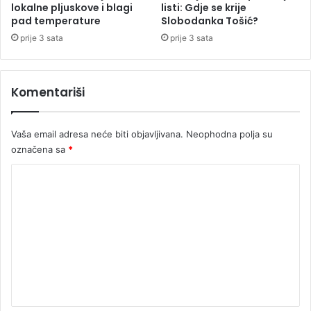
lokalne pljuskove i blagi
listi: Gdje se krije
a
pad temperature
Slobodanka Tošić?
v
l
prije 3 sata
prije 3 sata
j
a
r
Komentariši
a
d
Vaša email adresa neće biti objavljivana.
Neophodna polja su
označena sa
*
K
o
m
e
n
t
a