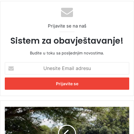
Prijavite se na naš
Sistem za obavještavanje!
Budite u toku sa posljednjim novostima.
U
n
e
s
i
t
e
E
T
m
u
a
g
i
a