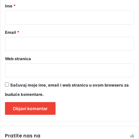
r
Ime
*
*
Email
*
Web stranica
Sačuvaj moje ime, email i web stranicu u ovom browseru za
buduće komentare.
A
l
Pratite nas na
t