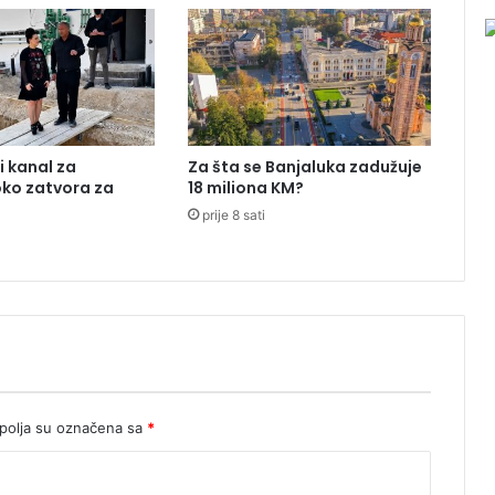
p
o
s
j
e
t
i
i kanal za
Za šta se Banjaluka zadužuje
U
oko zatvora za
18 miliona KM?
r
prije 8 sati
s
u
l
e
f
o
n
d
e
r
olja su označena sa
*
L
a