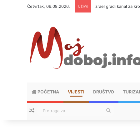
Četvrtak, 06.08.2026.
Uživo
Izrael gradi kanal za kr
POČETNA
VIJESTI
DRUŠTVO
TURIZA
Nasumični tekstovi
Pretraga
za