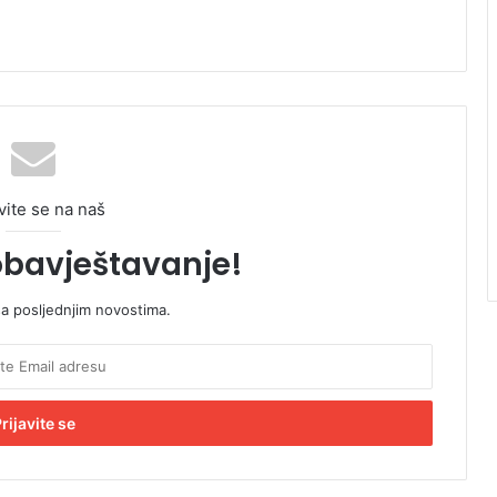
vite se na naš
obavještavanje!
sa posljednjim novostima.