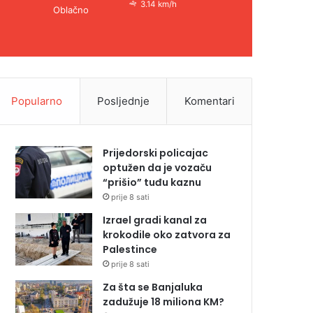
3.14 km/h
Oblačno
Popularno
Posljednje
Komentari
Prijedorski policajac
optužen da je vozaču
“prišio” tuđu kaznu
prije 8 sati
Izrael gradi kanal za
krokodile oko zatvora za
Palestince
prije 8 sati
Za šta se Banjaluka
zadužuje 18 miliona KM?