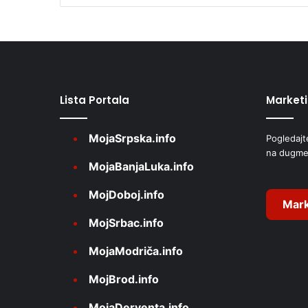
l
t
e
r
Lista Portala
Market
n
a
MojaSrpska.info
Pogledajt
t
na dugme
i
MojaBanjaLuka.info
v
MojDoboj.info
e
Mark
MojSrbac.info
:
MojaModriča.info
MojBrod.info
MojaDerventa.info