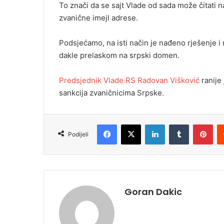
To znači da se sajt Vlade od sada može čitati 
i
zvanične imejl adrese.
l
Podsjećamo, na isti način je nađeno rješenje i
dakle prelaskom na srpski domen.
Predsjednik Vlade RS Radovan Višković
ranije 
sankcija zvaničnicima Srpske.
Facebook
X
LinkedIn
Tumblr
Pinterest
Podijeli
Goran Dakic