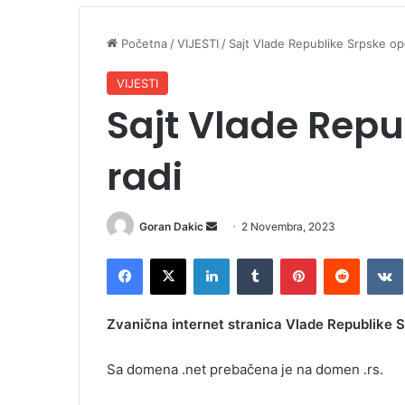
Početna
/
VIJESTI
/
Sajt Vlade Republike Srpske op
VIJESTI
Sajt Vlade Repu
radi
Goran Dakic
S
2 Novembra, 2023
e
Facebook
X
LinkedIn
Tumblr
Pinterest
Reddit
VK
n
d
a
Zvanična internet stranica Vlade Republike 
n
e
Sa domena .net prebačena je na domen .rs.
m
a