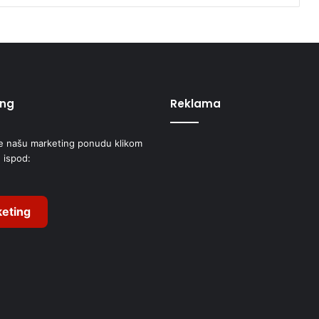
e
v
a
ing
Reklama
e našu marketing ponudu klikom
 ispod:
eting