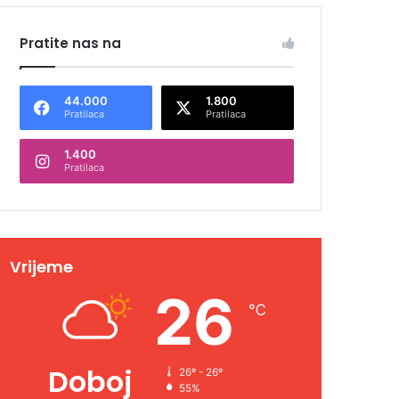
Pratite nas na
44.000
1.800
Pratilaca
Pratilaca
1.400
Pratilaca
Vrijeme
26
℃
Doboj
26º - 26º
55%