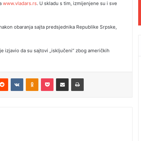
na
www.vladars.rs
. U skladu s tim, izmijenjene su i sve
 nakon obaranja sajta predsjednika Republike Srpske,
je izjavio da su sajtovi „isključeni“ zbog američkih
Reddit
VKontakte
Odnoklassniki
Pocket
Podijeli putem Emaila
Odštampaj