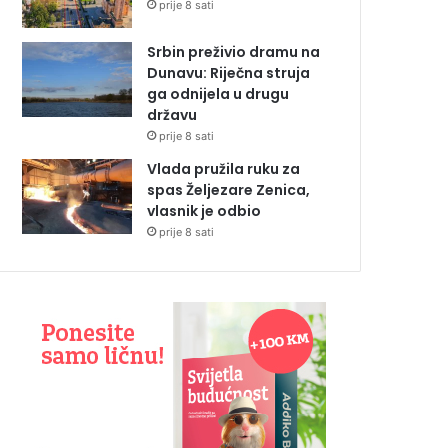
prije 8 sati
Srbin preživio dramu na
Dunavu: Riječna struja
ga odnijela u drugu
državu
prije 8 sati
Vlada pružila ruku za
spas Željezare Zenica,
vlasnik je odbio
prije 8 sati