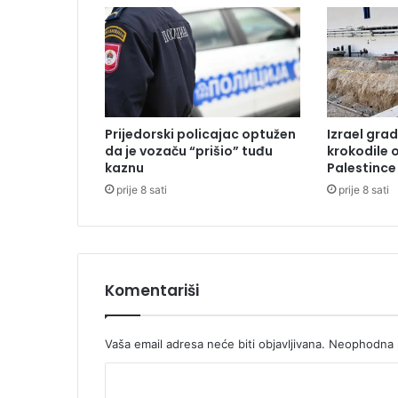
u
d
b
a
l
e
r
Prijedorski policajac optužen
Izrael grad
d
da je vozaču “prišio” tuđu
krokodile 
o
kaznu
Palestince
ž
prije 8 sati
prije 8 sati
i
v
i
o
i
n
Komentariši
f
a
r
Vaša email adresa neće biti objavljivana.
Neophodna p
k
K
t