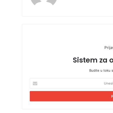
Prija
Sistem za 
Budite u toku 
U
n
e
s
i
t
e