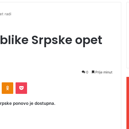
et radi
blike Srpske opet
0
Prije minut
ontakte
Odnoklassniki
Pocket
Srpske ponovo je dostupna.