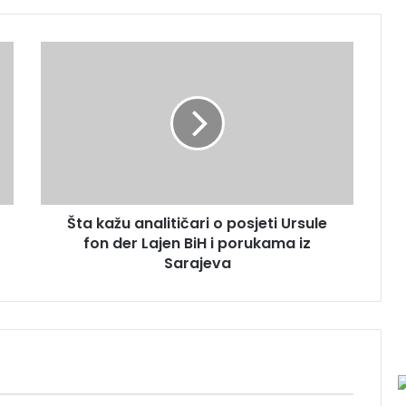
Š
t
a
k
a
ž
u
a
n
Šta kažu analitičari o posjeti Ursule
a
fon der Lajen BiH i porukama iz
l
i
Sarajeva
t
i
č
a
r
i
o