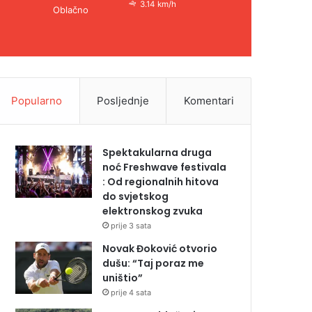
3.14 km/h
Oblačno
Popularno
Posljednje
Komentari
Spektakularna druga
noć Freshwave festivala
: Od regionalnih hitova
do svjetskog
elektronskog zvuka
prije 3 sata
Novak Đoković otvorio
dušu: “Taj poraz me
uništio”
prije 4 sata