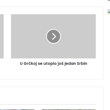
U
G
r
č
k
o
j
s
e
U Grčkoj se utopio još jedan Srbin
u
t
o
p
i
o
j
o
š
j