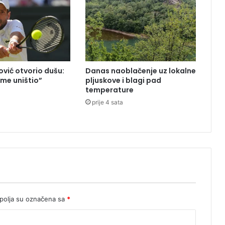
e
d
a
n
S
r
vić otvorio dušu:
Danas naoblačenje uz lokalne
b
 me uništio”
pljuskove i blagi pad
i
temperature
n
prije 4 sata
olja su označena sa
*