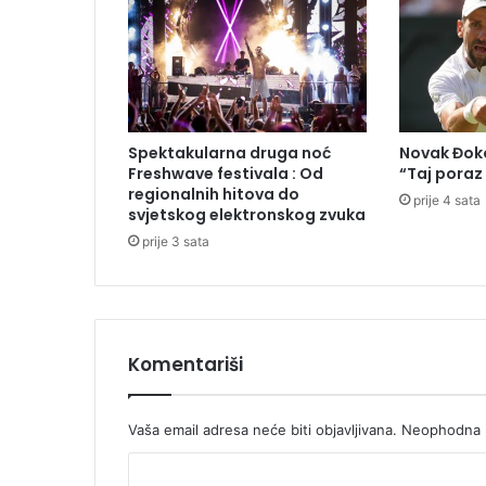
a
l
j
e
s
a
Spektakularna druga noć
Novak Đoko
O
Freshwave festivala : Od
“Taj poraz
l
regionalnih hitova do
prije 4 sata
i
svjetskog elektronskog zvuka
m
prije 3 sata
p
i
j
s
k
Komentariši
i
h
i
Vaša email adresa neće biti objavljivana.
Neophodna p
g
a
K
r