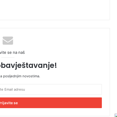
vite se na naš
obavještavanje!
sa posljednjim novostima.