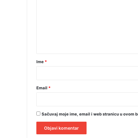
a
o
m
e
n
t
a
r
Ime
*
*
Email
*
Sačuvaj moje ime, email i web stranicu u ovom 