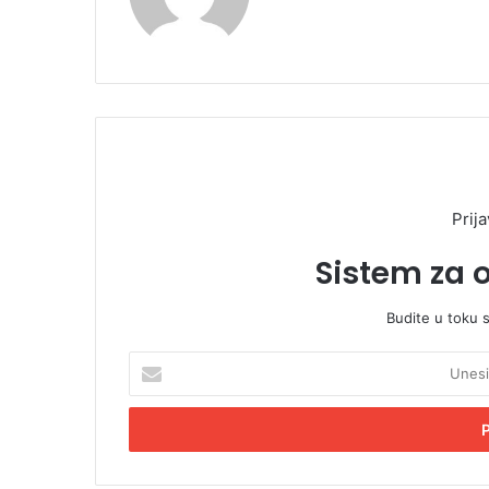
Prija
Sistem za 
Budite u toku 
U
n
e
s
i
t