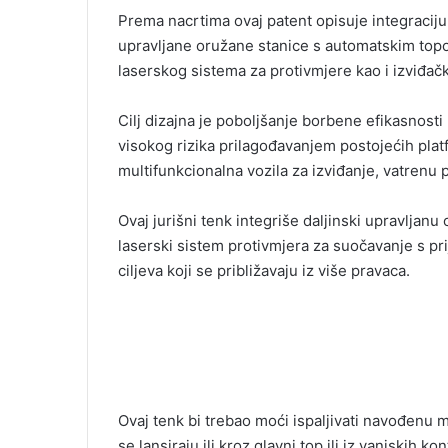
i
Prema nacrtima ovaj patent opisuje integraciju
l
upravljane oružane stanice s automatskim top
laserskog sistema za protivmjere kao i izviđački
Cilj dizajna je poboljšanje borbene efikasnost
visokog rizika prilagođavanjem postojećih plat
multifunkcionalna vozila za izviđanje, vatrenu
Ovaj jurišni tenk integriše daljinski upravljanu
laserski sistem protivmjera za suočavanje s pr
ciljeva koji se približavaju iz više pravaca.
Ovaj tenk bi trebao moći ispaljivati navođenu 
se lansiraju ili kroz glavni top ili iz vanjskih ko