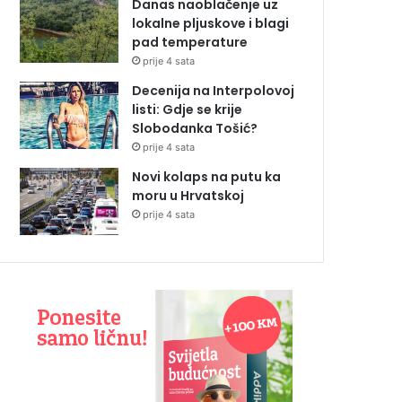
Danas naoblačenje uz
lokalne pljuskove i blagi
pad temperature
prije 4 sata
Decenija na Interpolovoj
listi: Gdje se krije
Slobodanka Tošić?
prije 4 sata
Novi kolaps na putu ka
moru u Hrvatskoj
prije 4 sata