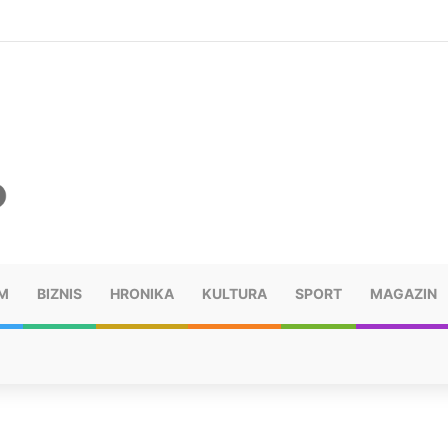
šu: “Taj poraz me uništio”
M
BIZNIS
HRONIKA
KULTURA
SPORT
MAGAZIN