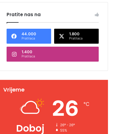
Pratite nas na
44.000
1.800
Pratilaca
Pratilaca
1.400
Pratilaca
Vrijeme
26
℃
Doboj
26º - 26º
55%