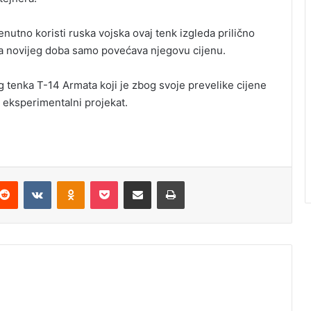
enutno koristi ruska vojska ovaj tenk izgleda prilično
ogija novijeg doba samo povećava njegovu cijenu.
g tenka T-14 Armata koji je zbog svoje prevelike cijene
eksperimentalni projekat.
Reddit
VKontakte
Odnoklassniki
Pocket
Podijeli putem Emaila
Odštampaj