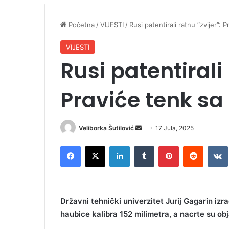
Početna
/
VIJESTI
/
Rusi patentirali ratnu “zvijer”:
VIJESTI
Rusi patentirali 
Praviće tenk s
Veliborka Šutilović
S
17 Jula, 2025
e
Facebook
X
LinkedIn
Tumblr
Pinterest
Reddit
VK
n
d
a
n
Državni tehnički univerzitet Jurij Gagarin izra
e
haubice kalibra 152 milimetra, a nacrte su obj
m
a