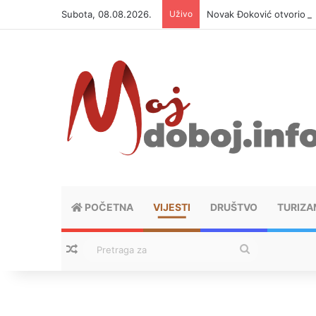
Subota, 08.08.2026.
Uživo
Novak Đoković otvorio du
POČETNA
VIJESTI
DRUŠTVO
TURIZA
Nasumični tekstovi
Pretraga
za