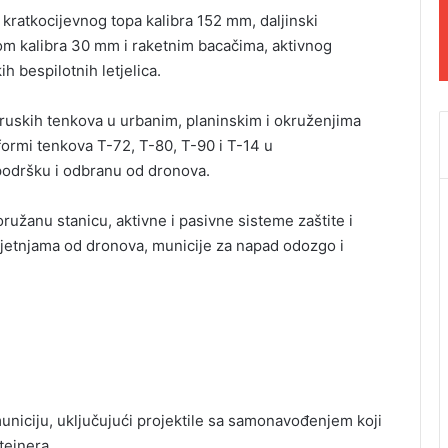
 kratkocijevnog topa kalibra 152 mm, daljinski
om kalibra 30 mm i raketnim bacačima, aktivnog
h bespilotnih letjelica.
i ruskih tenkova u urbanim, planinskim i okruženjima
formi tenkova T-72, T-80, T-90 i T-14 u
 podršku i odbranu od dronova.
 oružanu stanicu, aktivne i pasivne sisteme zaštite i
ijetnjama od dronova, municije za napad odozgo i
municiju, uključujući projektile sa samonavođenjem koji
ntejnera.