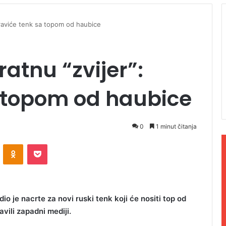
 Praviće tenk sa topom od haubice
ratnu “zvijer”:
a topom od haubice
0
1 minut čitanja
ontakte
Odnoklassniki
Pocket
dio je nacrte za novi ruski tenk koji će nositi top od
avili zapadni mediji.