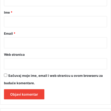
a
r
Ime
*
*
Email
*
Web stranica
Sačuvaj moje ime, email i web stranicu u ovom browseru za
buduće komentare.
A
l