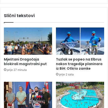
a
o
l
Slični tekstovi
u
j
a
n
a
s
j
e
v
Mještani Dragočaja
Tuzlak se popeo na Elbrus
e
blokirali magistralni put
nakon tragedije planinara
r
iz BiH: Otkrio zamke
prije 27 minuta
u
prije 2 sata
E
v
r
o
p
e
,