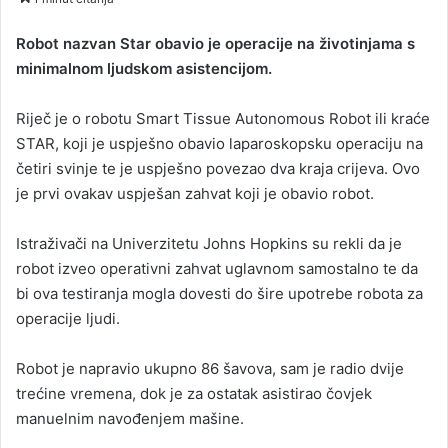
n
d
Robot nazvan Star obavio je operacije na životinjama s
a
minimalnom ljudskom asistencijom.
n
e
Riječ je o robotu Smart Tissue Autonomous Robot ili kraće
m
STAR, koji je uspješno obavio laparoskopsku operaciju na
a
četiri svinje te je uspješno povezao dva kraja crijeva. Ovo
i
je prvi ovakav uspješan zahvat koji je obavio robot.
l
Istraživači na Univerzitetu Johns Hopkins su rekli da je
robot izveo operativni zahvat uglavnom samostalno te da
bi ova testiranja mogla dovesti do šire upotrebe robota za
operacije ljudi.
Robot je napravio ukupno 86 šavova, sam je radio dvije
trećine vremena, dok je za ostatak asistirao čovjek
manuelnim navođenjem mašine.