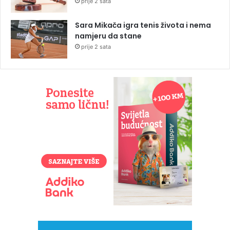
prije 2 sata
Sara Mikača igra tenis života i nema
namjeru da stane
prije 2 sata