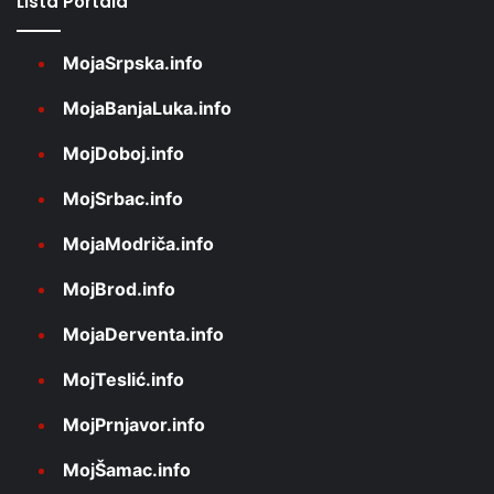
Lista Portala
MojaSrpska.info
MojaBanjaLuka.info
MojDoboj.info
MojSrbac.info
MojaModriča.info
MojBrod.info
MojaDerventa.info
MojTeslić.info
MojPrnjavor.info
MojŠamac.info