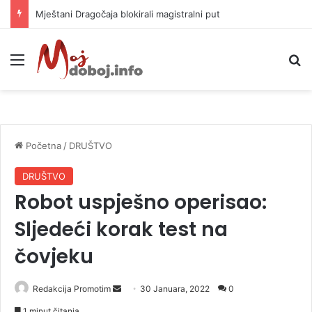
Mještani Dragočaja blokirali magistralni put
Meni
P
Početna
/
DRUŠTVO
DRUŠTVO
Robot uspješno operisao:
Sljedeći korak test na
čovjeku
Redakcija Promotim
S
30 Januara, 2022
0
e
1 minut čitanja