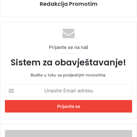
Redakcija Promotim
Prijavite se na naš
Sistem za obavještavanje!
Budite u toku sa posljednjim novostima.
U
n
e
s
i
t
e
E
U