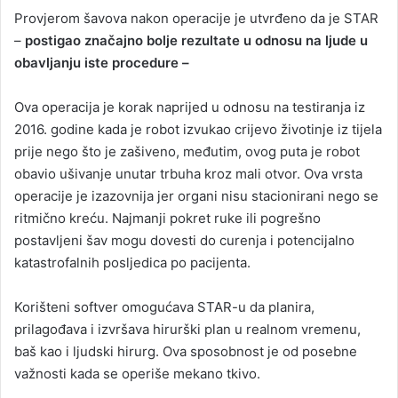
Provjerom šavova nakon operacije je utvrđeno da je STAR
–
postigao značajno bolje rezultate u odnosu na ljude u
obavljanju iste procedure –
Ova operacija je korak naprijed u odnosu na testiranja iz
2016. godine kada je robot izvukao crijevo životinje iz tijela
prije nego što je zašiveno, međutim, ovog puta je robot
obavio ušivanje unutar trbuha kroz mali otvor. Ova vrsta
operacije je izazovnija jer organi nisu stacionirani nego se
ritmično kreću. Najmanji pokret ruke ili pogrešno
postavljeni šav mogu dovesti do curenja i potencijalno
katastrofalnih posljedica po pacijenta.
Korišteni softver omogućava STAR-u da planira,
prilagođava i izvršava hirurški plan u realnom vremenu,
baš kao i ljudski hirurg. Ova sposobnost je od posebne
važnosti kada se operiše mekano tkivo.