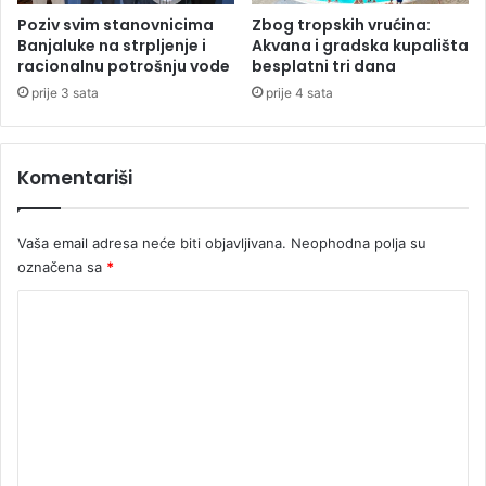
i
Poziv svim stanovnicima
Zbog tropskih vrućina:
m
Banjaluke na strpljenje i
Akvana i gradska kupališta
a
racionalnu potrošnju vode
besplatni tri dana
ž
prije 3 sata
prije 4 sata
r
t
a
Komentariši
v
a
Vaša email adresa neće biti objavljivana.
Neophodna polja su
označena sa
*
K
o
m
e
n
t