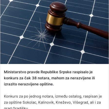
d
a
n
e
m
a
i
l
Ministarstvo pravde Republike Srpske raspisalo je
konkurs za čak 38 notara, mahom za nerazvijene ili
izrazito nerazvijene opštine.
Konkurs za po jednog notara, između ostalog, raspisan je
za opštine Sokolac, Kalinovik, Kneževo, Višegrad, ali i za
grad Gradišku.