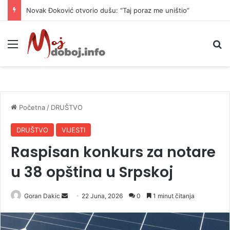
Novak Đoković otvorio dušu: “Taj poraz me uništio”
Meni
P
Početna
/
DRUŠTVO
DRUŠTVO
VIJESTI
Raspisan konkurs za notare
u 38 opština u Srpskoj
Goran Dakic
S
22 Juna, 2026
0
1 minut čitanja
e
n