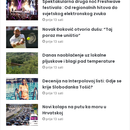
Spektakularna druga noć Freshwave
festivala : Od regionalnih hitova do
svjetskog elektronskog zvuka
prije 13 sati
Novak Đoković otvorio dušu: “Taj
poraz me uništio”
prije 13 sati
Danas naoblačenje uz lokalne
pljuskove i blagi pad temperature
prije 13 sati
Decenija na Interpolovoj listi: Gdje se
krije Slobodanka Tošić?
prije 13 sati
Novi kolaps na putu ka moru u
Hrvatskoj
prije 13 sati