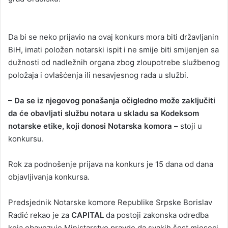
Da bi se neko prijavio na ovaj konkurs mora biti državljanin
BiH, imati položen notarski ispit i ne smije biti smijenjen sa
dužnosti od nadležnih organa zbog zloupotrebe službenog
položaja i ovlašćenja ili nesavjesnog rada u službi.
– Da se iz njegovog ponašanja očigledno može zaključiti
da će obavljati službu notara u skladu sa Kodeksom
notarske etike, koji donosi Notarska komora –
stoji u
konkursu.
Rok za podnošenje prijava na konkurs je 15 dana od dana
objavljivanja konkursa.
Predsjednik Notarske komore Republike Srpske Borislav
Radić rekao je za
CAPITAL
da postoji zakonska odredba
koja obavezuje Ministarstvo pravde da svakih šest mjeseci