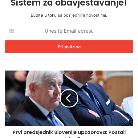
Sistem za obavještavanje!
Budite u toku sa posljednjim novostima.
U
n
e
s
i
t
e
E
P
m
r
a
v
i
i
l
p
a
r
d
e
r
d
e
s
s
Prvi predsjednik Slovenije upozorava: Postali
j
u