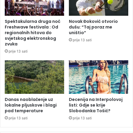
a
j
:
m
P
a
Spektakularna druga noć
Novak Đoković otvorio
o
n
Freshwave festivala : Od
dušu: “Taj poraz me
s
j
regionalnih hitova do
uništio”
t
e
svjetskog elektronskog
prije 13 sati
a
5
zvuka
l
4
prije 13 sati
i
o
s
s
m
o
o
b
l
e
a
p
k
o
p
v
Danas naoblačenje uz
Decenija na Interpolovoj
l
lokalne pljuskove i blagi
listi: Gdje se krije
r
pad temperature
Slobodanka Tošić?
i
i
j
j
prije 13 sati
prije 13 sati
e
e
n
đ