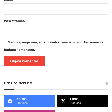
o
Web stranica
Sačuvaj moje ime, email i web stranicu u ovom browseru za
buduće komentare.
A
l
Pratite nas na
t
e
44.000
1.800
r
Pratilaca
Pratilaca
n