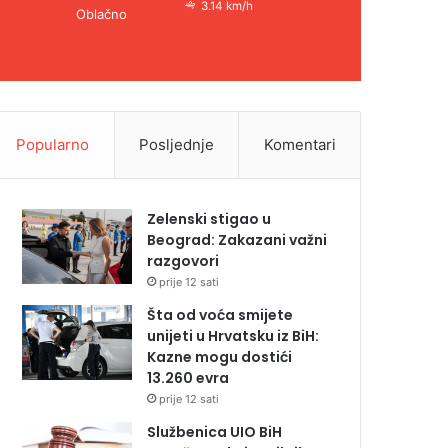
3.14 km/h
Oblačno
Popularno
Posljednje
Komentari
Zelenski stigao u
Beograd: Zakazani važni
razgovori
prije 12 sati
Šta od voća smijete
unijeti u Hrvatsku iz BiH:
Kazne mogu dostići
13.260 evra
prije 12 sati
Službenica UIO BiH