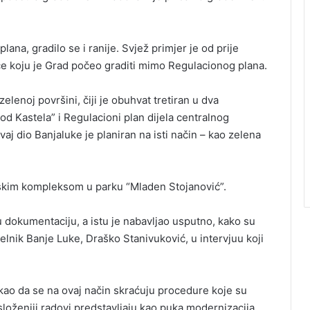
na, gradilo se i ranije. Svjež primjer je od prije
ice koju je Grad počeo graditi mimo Regulacionog plana.
elenoj površini, čiji je obuhvat tretiran u dva
od Kastela” i Regulacioni plan dijela centralnog
j dio Banjaluke je planiran na isti način – kao zelena
eniskim kompleksom u parku “Mladen Stojanović”.
 dokumentaciju, a istu je nabavljao usputno, kako su
čelnik Banje Luke, Draško Stanivuković, u intervjuu koji
kao da se na ovaj način skraćuju procedure koje su
loženiji radovi predstavljaju kao puka modernizacija.