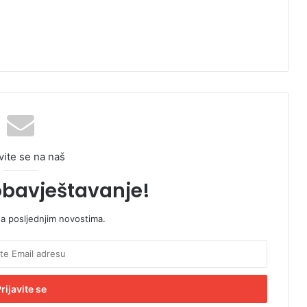
vite se na naš
obavještavanje!
sa posljednjim novostima.