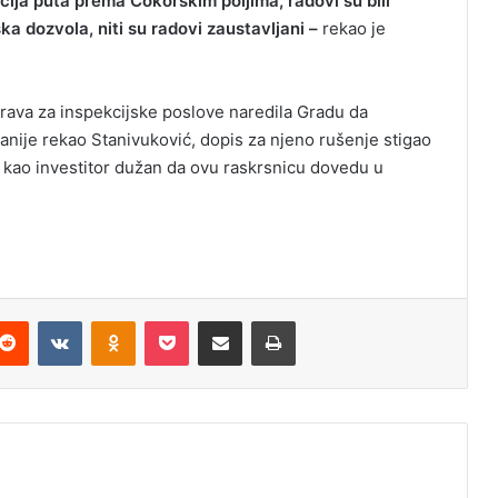
acija puta prema Čokorskim poljima, radovi su bili
ka dozvola, niti su radovi zaustavljani –
rekao je
rava za inspekcijske poslove naredila Gradu da
ranije rekao Stanivuković, dopis za njeno rušenje stigao
ad kao investitor dužan da ovu raskrsnicu dovedu u
Reddit
VKontakte
Odnoklassniki
Pocket
Podijeli putem Emaila
Odštampaj