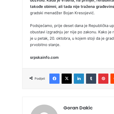
dozvolu. Kada je vršena, na primjer, rehabilit
takođe obimni, ali tada nije tražena građevins
gradski menadžer Bojan Kresojević.
Podsjećamo, prije deset dana je Republička up
obustavi izgradnju jer nije po zakonu. Kako je 
je u petak, 20. oktobra, u kojem stoji da je gr
prvobitno stanje.
srpskainfo.com
Facebook
X
LinkedIn
Tumblr
Pinterest
Podijeli
Goran Dakic