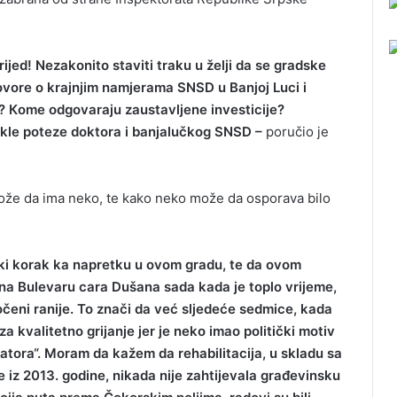
rijed! Nezakonito staviti traku u želji da se gradske
govore o krajnjim namjerama SNSD u Banjoj Luci i
? Кome odgovaraju zaustavljene investicije?
kle poteze doktora i banjalučkog SNSD –
poručio je
ože da ima neko, te kako neko može da osporava bilo
ki korak ka napretku u ovom gradu, te da ovom
 na Bulevaru cara Dušana sada kada je toplo vrijeme,
čeni ranije. To znači da već sljedeće sedmice, kada
 kvalitetno grijanje jer je neko imao politički motiv
vatora“. Moram da kažem da rehabilitacija, u skladu sa
iz 2013. godine, nikada nije zahtijevala građevinsku