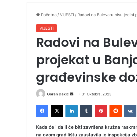
Početna
/
VIJESTI
/
Radovi na Bulevaru nisu jedini 
VIJESTI
Radovi na Bulev
projekat u Banj
građevinske do
Goran Dakic
S
31 Oktobra, 2023
e
Facebook
X
LinkedIn
Tumblr
Pinterest
Reddit
VK
n
d
a
Kada će i da li će biti završena kružna rask
n
na ovom gradilištu zaustavila je inspekcija z