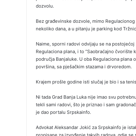
dozvolu.
Bez građevinske dozvole, mimo Regulacionog pla
nekoliko dana, a u pitanju je parking kod Tržn
Naime, sporni radovi odvijaju se na postojećoj z
Regulaciona plana, i to “Saobraćajno čvorište k
područja Banjaluke. U oba Regulaciona plana ova
površina, sa pješačkim stazama i drvoredom.
Krajem prošle godine isti slučaj je bio i sa t
Ni tada Grad Banja Luka nije imao svu potrebnu
tekli sami radovi, što je priznao i sam gradona
je dao portalu Srpskainfo.
Advokat Aleksandar Jokić za Srpskainfo je ista
propisane za izvođenje takvih radova, gdje se s