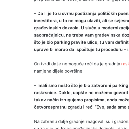
– Da li je to u svrhu postizanja političkih po
investitora, u to ne mogu ulaziti, ali se svje
građevinskih dozvola. U slučaju modernizacij
saobraćajnicu, ne treba vam građevinska dozv
što je bio parking pravite ulicu, tu vam defin
uprave bi morao da ispoštuje tu proceduru –
i
On tvrdi da je nemoguće reći da je gradnja
rask
namjena dijela površine.
– Imali smo nešto što je bio zatvoreni parking
raskrsnice. Dakle, uopšte ne možemo govoriti 
takav način izrugujemo propisima, onda možemo
četvorospratnu zgradu i reći “Evo, sada smo sa
Na zabranu dalje gradnje reagovali su i gradona
da za ovo ne treba građevinska dozvola i da j