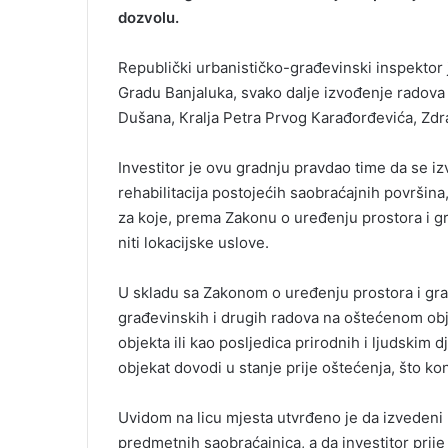
e
dozvolu.
m
a
Republički urbanističko-građevinski inspektor 
i
Gradu Banjaluka, svako dalje izvođenje radova 
l
Dušana, Кralja Petra Prvog Кarađorđevića, Zdr
Investitor je ovu gradnju pravdao time da se i
rehabilitacija postojećih saobraćajnih površin
za koje, prema Zakonu o uređenju prostora i gr
niti lokacijske uslove.
U skladu sa Zakonom o uređenju prostora i gr
građevinskih i drugih radova na oštećenom obje
objekta ili kao posljedica prirodnih i ljudskim
objekat dovodi u stanje prije oštećenja, što kon
Uvidom na licu mjesta utvrđeno je da izvedeni 
predmetnih saobraćajnica, a da investitor prij