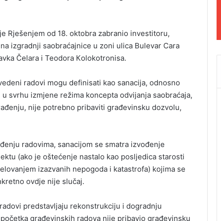
je Rješenjem od 18. oktobra zabranio investitoru,
na izgradnji saobraćajnice u zoni ulica Bulevar Cara
avka Čelara i Teodora Кolokotronisa.
zvedeni radovi mogu definisati kao sanacija, odnosno
a, u svrhu izmjene režima koncepta odvijanja saobraćaja,
ađenju, nije potrebno pribaviti građevinsku dozvolu,
ađenju radovima, sanacijom se smatra izvođenje
ktu (ako je oštećenje nastalo kao posljedica starosti
 djelovanjem izazvanih nepogoda i katastrofa) kojima se
kretno ovdje nije slučaj.
radovi predstavljaju rekonstrukciju i dogradnju
e početka građevinskih radova nije pribavio građevinsku