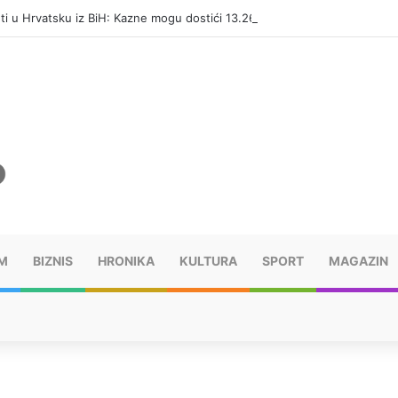
eti u Hrvatsku iz BiH: Kazne mogu dostići 13.260 evra
M
BIZNIS
HRONIKA
KULTURA
SPORT
MAGAZIN