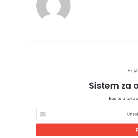
Prija
Sistem za 
Budite u toku 
U
n
e
s
i