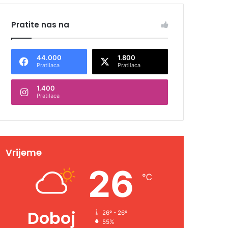
Pratite nas na
44.000
1.800
Pratilaca
Pratilaca
1.400
Pratilaca
Vrijeme
26
℃
Doboj
26º - 26º
55%