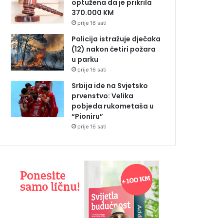
optužena da je prikrila
370.000 KM
prije 16 sati
Policija istražuje dječaka
(12) nakon četiri požara
u parku
prije 16 sati
Srbija ide na Svjetsko
prvenstvo: Velika
pobjeda rukometaša u
“Pioniru”
prije 16 sati