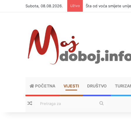
Subota, 08.08.2026.
Uživo
Šta od voća smijete unij
POČETNA
VIJESTI
DRUŠTVO
TURIZA
Nasumični tekstovi
Pretraga
za