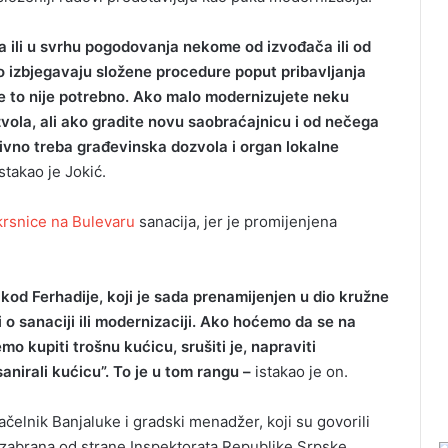
ena ili u svrhu pogodovanja nekome od izvođača ili od
sno izbjegavaju složene procedure poput pribavljanja
e to nije potrebno. Ako malo modernizujete neku
ola, ali ako gradite novu saobraćajnicu i od nečega
itivno treba građevinska dozvola i organ lokalne
stakao je Jokić.
rsnice na Bulevaru
sanacija, jer je promijenjena
 kod Ferhadije, koji je sada prenamijenjen u dio kružne
o sanaciji ili modernizaciji. Ako hoćemo da se na
 kupiti trošnu kućicu, srušiti je, napraviti
nirali kućicu”. To je u tom rangu –
istakao je on.
čelnik Banjaluke i gradski menadžer, koji su govorili
e zabrana od strane Inspektorata Republike Srpske