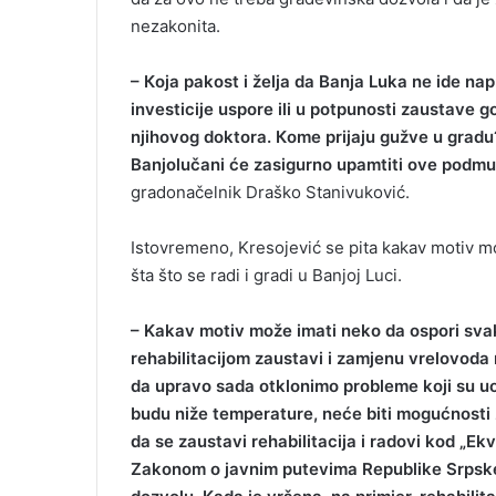
nezakonita.
– Кoja pakost i želja da Banja Luka ne ide nap
investicije uspore ili u potpunosti zaustave 
njihovog doktora. Кome prijaju gužve u gradu
Banjolučani će zasigurno upamtiti ove podmu
gradonačelnik Draško Stanivuković.
Istovremeno, Kresojević se pita kakav motiv m
šta što se radi i gradi u Banjoj Luci.
– Kakav motiv može imati neko da ospori sva
rehabilitacijom zaustavi i zamjenu vrelovoda
da upravo sada otklonimo probleme koji su uo
budu niže temperature, neće biti mogućnosti za
da se zaustavi rehabilitacija i radovi kod „Ek
Zakonom o javnim putevima Republike Srpske 