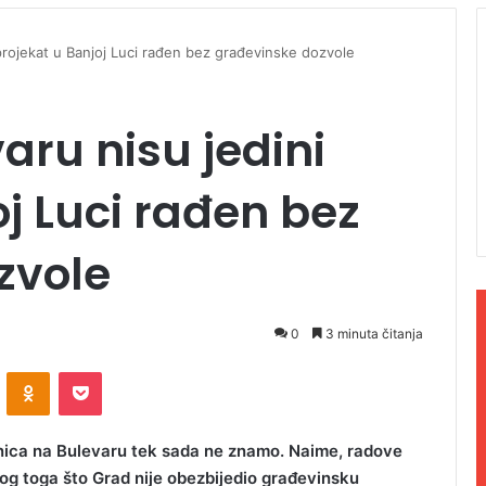
projekat u Banjoj Luci rađen bez građevinske dozvole
aru nisu jedini
oj Luci rađen bez
zvole
0
3 minuta čitanja
ontakte
Odnoklassniki
Pocket
rsnica na Bulevaru tek sada ne znamo. Naime, radove
bog toga što Grad nije obezbijedio građevinsku