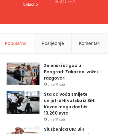
3.14 km/h
Oblačno
Popularno
Posljednje
Komentari
Zelenski stigao u
Beograd: Zakazani važni
razgovori
prije 11 sati
Šta od voća smijete
unijeti u Hrvatsku iz BiH:
Kazne mogu dostići
13.260 evra
prije 11 sati
Službenica UIO BiH