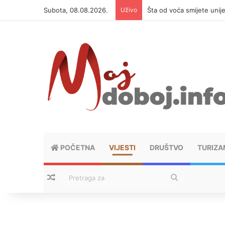
Subota, 08.08.2026.
Uživo
Šta od voća smijete unij
POČETNA
VIJESTI
DRUŠTVO
TURIZA
Nasumični tekstovi
Pretraga
za