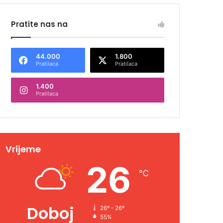
Pratite nas na
44.000
1.800
Pratilaca
Pratilaca
1.400
Pratilaca
Vrijeme
26
℃
Doboj
26º - 26º
55%