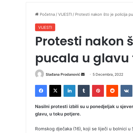
Početna
/
VIJESTI
/
Protesti nakon što je policija p
VIJESTI
Protesti nakon št
pucala u glavu 
Slađana Prodanović
S
5 Decembra, 2022
e
Facebook
X
LinkedIn
Tumblr
Pinterest
Reddit
VK
n
d
a
Nasilni protesti izbili su u ponedjeljak u sjev
n
glavu, u toku potjere.
e
m
Romskog dječaka (16), koji se liječi u bolnici 
a