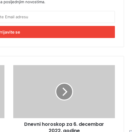
sa posljednjim novostima.
D
n
e
v
n
i
h
o
r
Dnevni horoskop za 6. decembar
o
2022. godine
s