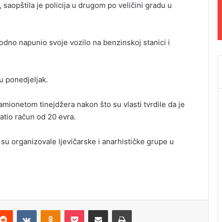
saopštila je policija u drugom po veličini gradu u
vodno napunio svoje vozilo na benzinskoj stanici i
 u ponedjeljak.
 kamionetom tinejdžera nakon što su vlasti tvrdile da je
atio račun od 20 evra.
su organizovale ljevičarske i anarhističke grupe u
Reddit
VKontakte
Odnoklassniki
Pocket
Podijeli putem Emaila
Odštampaj