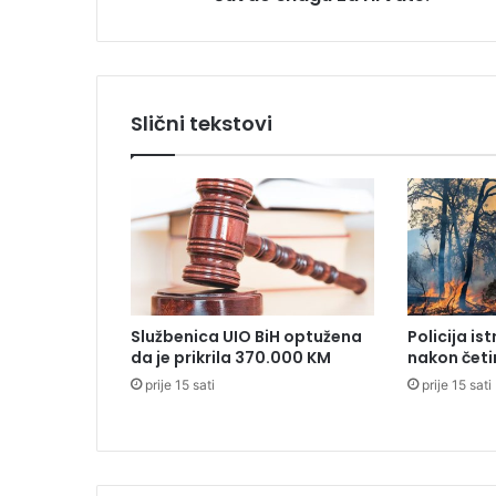
o
i
b
r
o
Slični tekstovi
j
a
o
d
o
č
e
t
i
Službenica UIO BiH optužena
Policija is
r
da je prikrila 370.000 KM
nakon četi
i
prije 15 sati
prije 15 sati
,
p
a
č
u