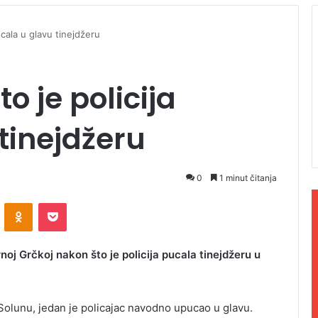
ucala u glavu tinejdžeru
o je policija
tinejdžeru
0
1 minut čitanja
ontakte
Odnoklassniki
Pocket
ernoj Grčkoj nakon što je policija pucala tinejdžeru u
u Solunu, jedan je policajac navodno upucao u glavu.