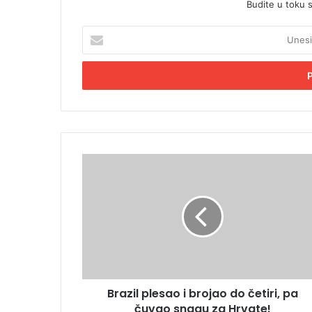
Budite u toku 
U
n
e
s
i
t
e
E
m
B
a
r
i
a
l
z
a
i
d
l
r
p
e
l
s
e
u
Brazil plesao i brojao do četiri, pa
s
čuvao snagu za Hrvate!
a