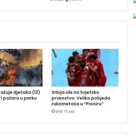
k
o
p
z
a
6
.
d
e
c
e
m
b
a
tražuje dječaka (12)
Srbija ide na Svjetsko
r
ri požara u parku
prvenstvo: Velika pobjeda
2
rukometaša u “Pioniru”
0
prije 15 sati
2
2
.
g