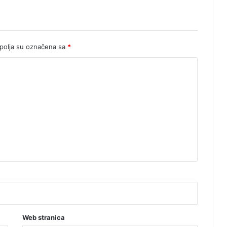
o
d
i
n
e
olja su označena sa
*
Web stranica