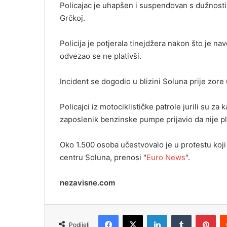
Policajac je uhapšen i suspendovan s dužnosti, 
i
Grčkoj.
l
Policija je potjerala tinejdžera nakon što je na
odvezao se ne plativši.
Incident se dogodio u blizini Soluna prije zore
Policajci iz motociklističke patrole jurili su za
zaposlenik benzinske pumpe prijavio da nije pl
Oko 1.500 osoba učestvovalo je u protestu koji 
centru Soluna, prenosi "
Euro News
".
nezavisne.com
Facebook
X
LinkedIn
Tumblr
Pinterest
Podijeli