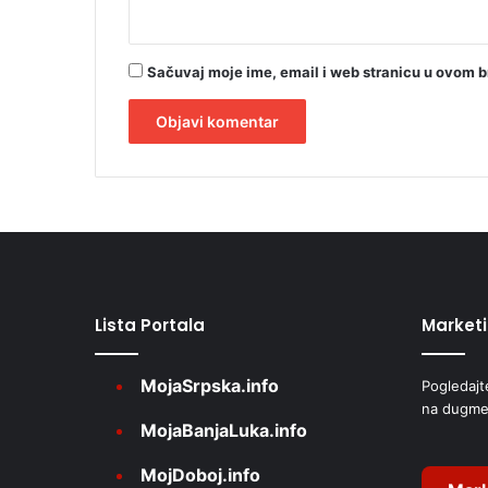
Sačuvaj moje ime, email i web stranicu u ovom 
A
l
t
e
r
Lista Portala
Market
n
a
MojaSrpska.info
Pogledajt
t
na dugme
i
MojaBanjaLuka.info
v
MojDoboj.info
e