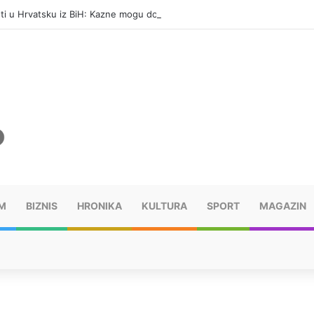
eti u Hrvatsku iz BiH: Kazne mogu dostići 13.260 evra
M
BIZNIS
HRONIKA
KULTURA
SPORT
MAGAZIN