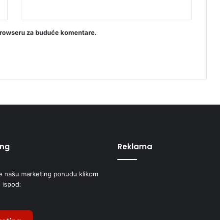
browseru za buduće komentare.
ing
Reklama
e našu marketing ponudu klikom
 ispod: