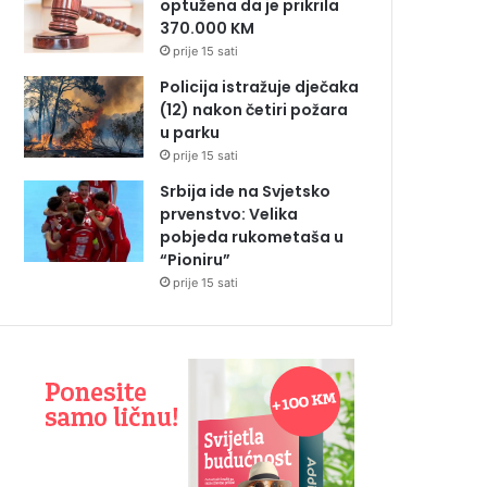
optužena da je prikrila
370.000 KM
prije 15 sati
Policija istražuje dječaka
(12) nakon četiri požara
u parku
prije 15 sati
Srbija ide na Svjetsko
prvenstvo: Velika
pobjeda rukometaša u
“Pioniru”
prije 15 sati