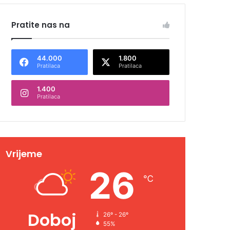
Pratite nas na
44.000
1.800
Pratilaca
Pratilaca
1.400
Pratilaca
Vrijeme
26
℃
Doboj
26º - 26º
55%