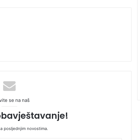
vite se na naš
obavještavanje!
sa posljednjim novostima.