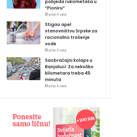
pobjeda rukometaša u
“Pioniru”
prije 4 sata
Stigao apel
stanovništvu Srpske za
racionalno trošenje
vode
prije 4 sata
Saobraćajni kolaps u
Banjaluci: Za nekoliko
kilometara treba 45
minuta
prije 4 sata