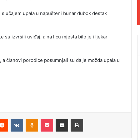
 slučajem upala u napušteni bunar dubok destak
e su izvršili uviđaj, a na licu mjesta bilo je i ljekar
o, a članovi porodice posumnjali su da je možda upala u
Reddit
VKontakte
Odnoklassniki
Pocket
Podijeli putem Emaila
Odštampaj