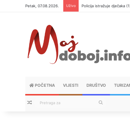
Petak, 07.08.2026.
Uživo
Policija istražuje dječaka 
POČETNA
VIJESTI
DRUŠTVO
TURIZA
Nasumični tekstovi
Pretraga
za