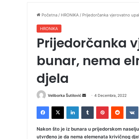
Početna
/
HRONIKA
/
Prijedorčanka vjerovatno upa
HRONIKA
Prijedorčanka v
bunar, nema el
djela
Veliborka Šutilović
S
4 Decembra, 2022
e
Facebook
X
LinkedIn
Tumblr
Pinterest
Reddit
VK
n
d
a
Nakon što je iz bunara u prijedorskom naselju P
n
utvrđeno je da nema elemenata krivičnog dje