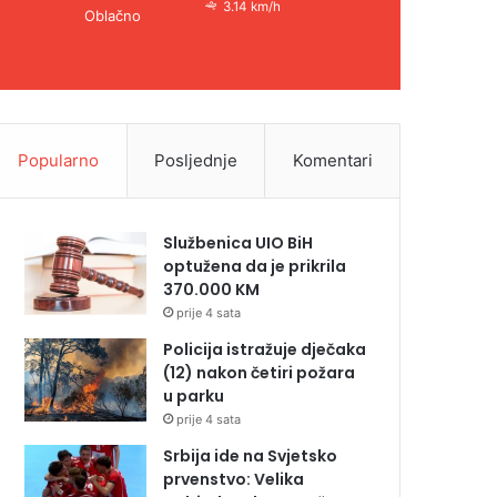
3.14 km/h
Oblačno
Popularno
Posljednje
Komentari
Službenica UIO BiH
optužena da je prikrila
370.000 KM
prije 4 sata
Policija istražuje dječaka
(12) nakon četiri požara
u parku
prije 4 sata
Srbija ide na Svjetsko
prvenstvo: Velika