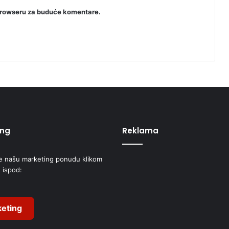
browseru za buduće komentare.
ing
Reklama
e našu marketing ponudu klikom
 ispod:
eting