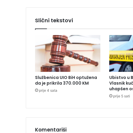
z
m
a
Slični tekstovi
k
a
o
s
t
o
l
i
c
Službenica UIO BiH optužena
Ubistvo u 
u
da je prikrila 370.000 KM
Vlasnik ku
p
uhapšen o
prije 4 sata
r
prije 5 sati
o
f
e
s
o
r
Komentariši