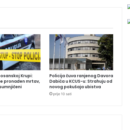
a
k
n
e
ć
e
k
a
z
n
i
t
Bosanskoj Krupi:
Policija čuva ranjenog Davora
i
će pronađen mrtav,
Dabića u KCUS-u: Strahuju od
D
sumnjičeni
novog pokušaja ubistva
ž
prije 10 sati
a
k
u