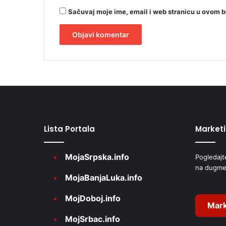
Sačuvaj moje ime, email i web stranicu u ovom 
A
l
t
e
r
Lista Portala
Market
n
a
MojaSrpska.info
Pogledajt
t
na dugme
i
MojaBanjaLuka.info
v
MojDoboj.info
e
Mark
MojSrbac.info
: