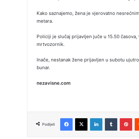
e
m
Kako saznajemo, žena je vjerovatno nesrećnim
a
metara.
i
l
Policiji je slučaj prijavljen juče u 15.50 časova, t
mrtvozornik.
Inače, nestanak žene prijavljen u subotu ujutr
bunar.
nezavisne.com
Facebook
X
LinkedIn
Tumblr
Pinterest
Podijeli