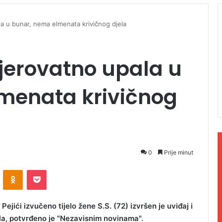
la u bunar, nema elmenata krivičnog djela
jerovatno upala u
menata krivičnog
0
Prije minut
ontakte
Odnoklassniki
Pocket
ejići izvučeno tijelo žene S.S. (72) izvršen je uviđaj i
la, potvrđeno je "Nezavisnim novinama".