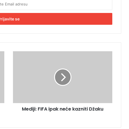
M
e
d
i
j
i
:
F
I
Mediji: FIFA ipak neće kazniti Džaku
F
A
i
p