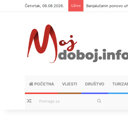
Četvrtak, 06.08.2026.
Uživo
Banjalučanin ponovo u
POČETNA
VIJESTI
DRUŠTVO
TURIZA
Nasumični tekstovi
Pretraga
za