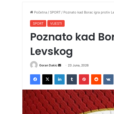
Početna
/
SPORT
/
Poznato kad Borac igra protiv 
SPORT
VIJESTI
Poznato kad Bor
Levskog
Goran Dakic
S
23 Juna, 2026
e
Facebook
X
LinkedIn
Tumblr
Pinterest
Reddit
VK
n
d
a
n
e
m