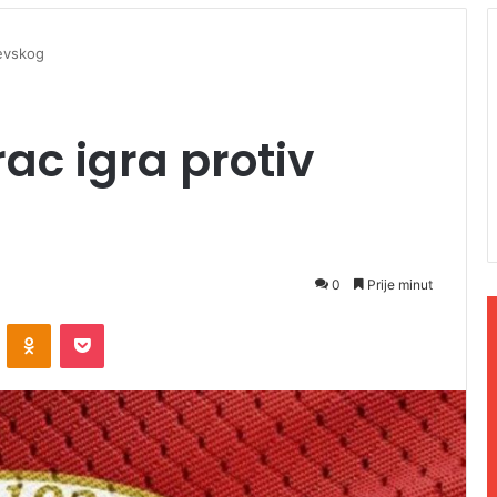
Levskog
ac igra protiv
0
Prije minut
ontakte
Odnoklassniki
Pocket