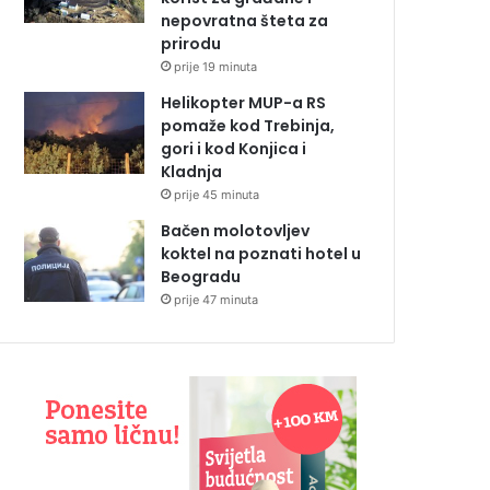
nepovratna šteta za
prirodu
prije 19 minuta
Helikopter MUP-a RS
pomaže kod Trebinja,
gori i kod Konjica i
Kladnja
prije 45 minuta
Bačen molotovljev
koktel na poznati hotel u
Beogradu
prije 47 minuta