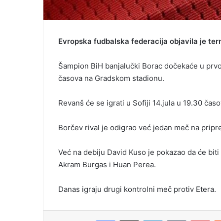
Evropska fudbalska federacija objavila je te
Šampion BiH banjalučki Borac dočekaće u prvoj u
časova na Gradskom stadionu.
Revanš će se igrati u Sofiji 14.jula u 19.30 časo
Borčev rival je odigrao već jedan meč na pripr
Već na debiju David Kuso je pokazao da će biti
Akram Burgas i Huan Perea.
Danas igraju drugi kontrolni meč protiv Etera.
Facebook
X
LinkedIn
Tumblr
Pinterest