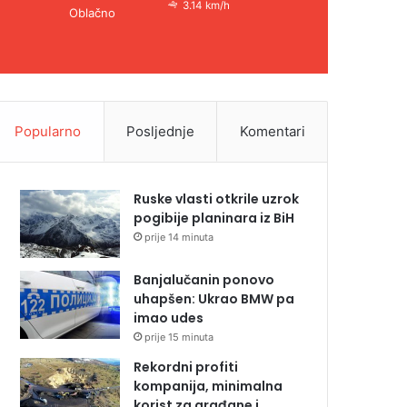
3.14 km/h
Oblačno
Popularno
Posljednje
Komentari
Ruske vlasti otkrile uzrok
pogibije planinara iz BiH
prije 14 minuta
Banjalučanin ponovo
uhapšen: Ukrao BMW pa
imao udes
prije 15 minuta
Rekordni profiti
kompanija, minimalna
korist za građane i