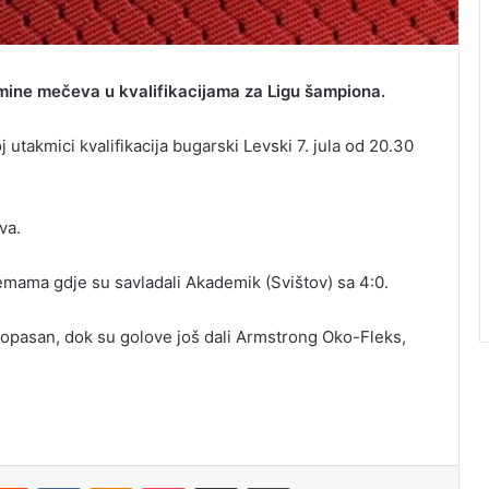
rmine mečeva u kvalifikacijama za Ligu šampiona.
takmici kvalifikacija bugarski Levski 7. jula od 20.30
va.
emama gdje su savladali Akademik (Svištov) sa 4:0.
 opasan, dok su golove još dali Armstrong Oko-Fleks,
Reddit
VKontakte
Odnoklassniki
Pocket
Podijeli putem Emaila
Odštampaj