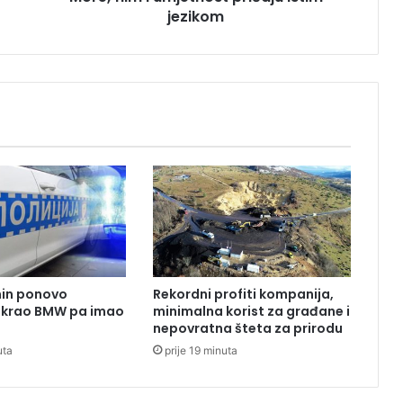
jezikom
u
m
j
e
t
n
o
s
t
p
r
i
č
a
j
nin ponovo
Rekordni profiti kompanija,
u
Ukrao BMW pa imao
minimalna korist za građane i
i
nepovratna šteta za prirodu
s
uta
prije 19 minuta
t
i
m