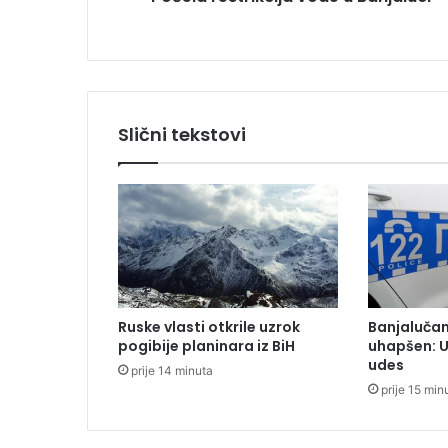
r
i
k
c
i
j
Slični tekstovi
a
v
o
d
e
u
B
a
n
Ruske vlasti otkrile uzrok
Banjaluča
j
pogibije planinara iz BiH
uhapšen: 
a
udes
prije 14 minuta
l
prije 15 min
u
c
i