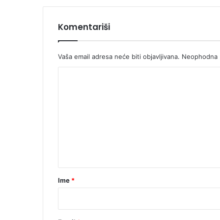
Komentariši
Vaša email adresa neće biti objavljivana.
Neophodna p
K
o
m
e
n
t
a
r
Ime
*
*