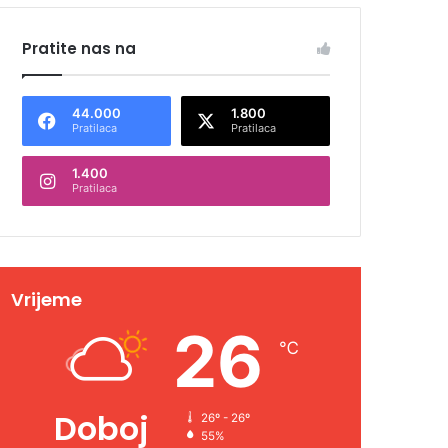
Pratite nas na
44.000
1.800
Pratilaca
Pratilaca
1.400
Pratilaca
Vrijeme
26
℃
Doboj
26º - 26º
55%