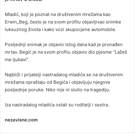
a
Mladić, koji je poznat na društvenim mrežama kao
n
Erwin_Beg, često je na svom profilu objavljivao snimke
e
luksuznog života i kako vozi skupocjene automobile.
m
a
i
Posljednji snimak je objavio istog dana kad je pronađen
l
mrtav. Begić je na svom profilu objavio dio pjesme “Lažeš
me ljubavi”.
Najbliži i prijatelji nastradalog mladića se na društvenim
mrežama opraštaju od Begića i objavljuju njegove
posljednje poruke. Niko nije ni slutio na tragediju.
Iza nastradalog mladića ostali su roditelji i sestra.
nezavisne.com