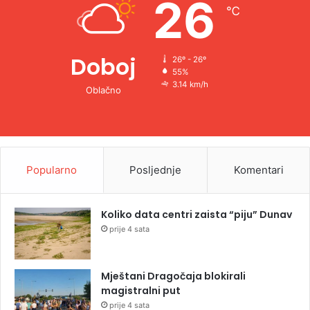
26
℃
:
Doboj
26º - 26º
55%
3.14 km/h
Oblačno
Popularno
Posljednje
Komentari
Koliko data centri zaista “piju” Dunav
prije 4 sata
Mještani Dragočaja blokirali
magistralni put
prije 4 sata