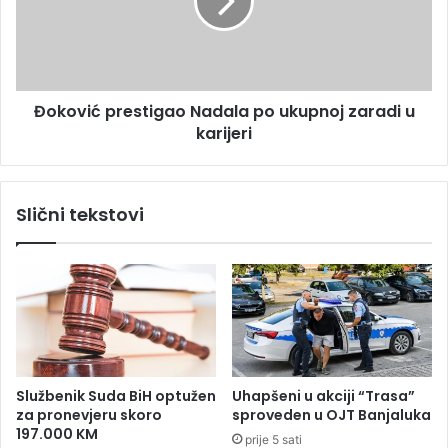
j
v
e
i
č
ć
e
p
n
r
Đoković prestigao Nadala po ukupnoj zaradi u
j
e
e
karijeri
s
v
t
a
i
n
g
Slični tekstovi
R
a
e
o
p
N
u
a
b
d
l
a
i
l
k
a
e
p
Službenik Suda BiH optužen
Uhapšeni u akciji “Trasa”
S
o
za pronevjeru skoro
sproveden u OJT Banjaluka
r
u
197.000 KM
prije 5 sati
p
k