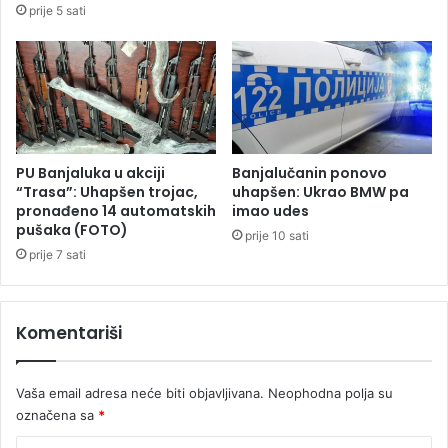
prije 5 sati
s
u
k
p
e
n
o
j
z
a
r
PU Banjaluka u akciji
Banjalučanin ponovo
a
“Trasa”: Uhapšen trojac,
uhapšen: Ukrao BMW pa
d
pronađeno 14 automatskih
imao udes
pušaka (FOTO)
i
prije 10 sati
u
prije 7 sati
k
a
r
Komentariši
i
j
e
Vaša email adresa neće biti objavljivana.
Neophodna polja su
r
označena sa
*
i