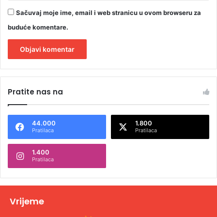
Sačuvaj moje ime, email i web stranicu u ovom browseru za
buduće komentare.
A
l
Pratite nas na
t
e
44.000
1.800
r
Pratilaca
Pratilaca
n
1.400
a
Pratilaca
t
i
v
Vrijeme
e