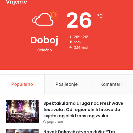
Vrijeme
e
26
℃
:
Doboj
26º - 26º
55%
3.14 km/h
Oblačno
Popularno
Posljednje
Komentari
Spektakularna druga noć Freshwave
festivala : Od regionalnih hitova do
svjetskog elektronskog zvuka
prije 7 sati
Novak Đoković otvorio dušu: “Taj