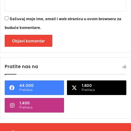
Sačuvaj moje ime, email i web stranicu u ovom browseru za
buduće komentare.
A
l
Pratite nas na
t
e
44.000
1.800
r
Pratilaca
Pratilaca
n
1.400
a
Pratilaca
t
i
v