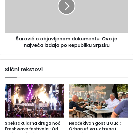
i
o
j
v
e
i
r
ć
a
o
v
o
a
Šarović o objavljenom dokumentu: Ovo je
b
n
najveća izdaja po Republiku Srpsku
j
,
a
s
v
u
l
Slični tekstovi
d
j
i
e
j
n
a
o
p
m
r
d
o
o
v
k
j
u
Spektakularna druga noć
Neočekivan gost u Guči:
e
m
Freshwave festivala : Od
Orban uživa uz trube i
r
e