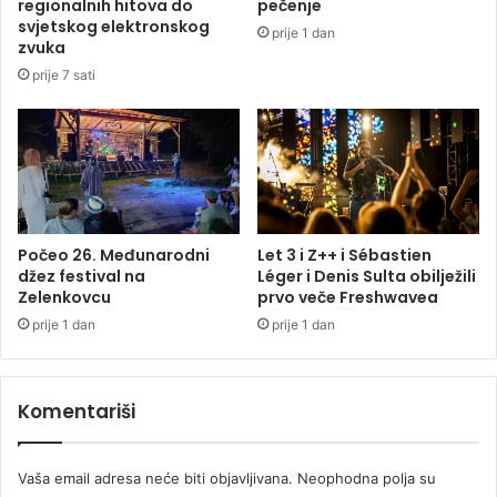
regionalnih hitova do
pečenje
a
n
svjetskog elektronskog
prije 1 dan
v
t
zvuka
a
u
prije 7 sati
o
:
v
O
a
v
s
o
e
j
r
e
v
n
a
a
Počeo 26. Međunarodni
Let 3 i Z++ i Sébastien
g
džez festival na
Léger i Denis Sulta obilježili
j
Zelenkovcu
prvo veče Freshwavea
o
v
m
e
prije 1 dan
prije 1 dan
ć
a
i
Komentariši
z
d
a
Vaša email adresa neće biti objavljivana.
Neophodna polja su
j