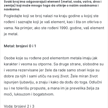
Svaki broj ima odgovarajući element (metal, voda, vatra, drvo i
n
zemlja) koji može mnogo toga da otkrije o našim osobinama i
navikama.
d
a
Pogledajte koji se broj nalazi na kraju godine u kojoj ste
n
rođeni i saznajte koji je vaš element, kao i šta on otkriva o
e
vama. Na primjer, ako ste rođeni 1990. godine, vaš element
m
je metal.
a
i
Metal: brojevi 0 i 1
l
Osobe koje su rođene pod elementom metala imaju jak
karakter i veoma su otporne. Sa druge strane, slobodne su
i veoma rezervisane jer žele da rade samo stvari koje su
dobre za njih i sami utiču na svoj život. Žele miran život
ispunjen ljubavlju, a znaju i kako da dođu do toga. Odlučni
su i ne tolerišu propuste, a mana im je prevelika želja za
moći, luksuzom i bogatstvom.
Voda: brojevi 2 i 3