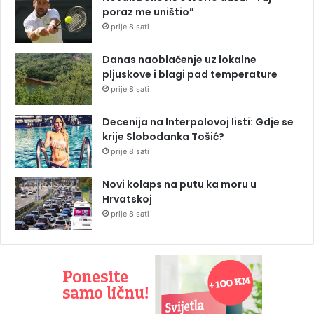
poraz me uništio”
prije 8 sati
Danas naoblačenje uz lokalne
pljuskove i blagi pad temperature
prije 8 sati
Decenija na Interpolovoj listi: Gdje se
krije Slobodanka Tošić?
prije 8 sati
Novi kolaps na putu ka moru u
Hrvatskoj
prije 8 sati