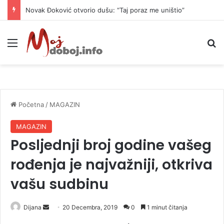
Novak Đoković otvorio dušu: “Taj poraz me uništio”
Meni
P
Početna
/
MAGAZIN
MAGAZIN
Posljednji broj godine vašeg
rođenja je najvažniji, otkriva
vašu sudbinu
Dijana
S
20 Decembra, 2019
0
1 minut čitanja
e