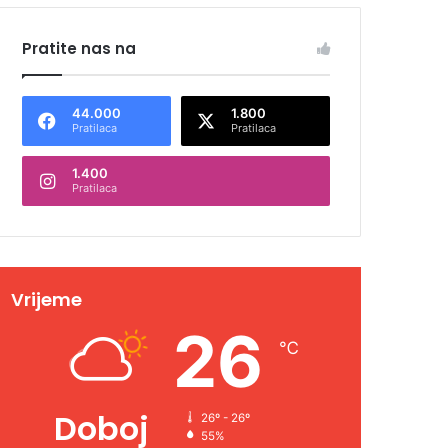
Pratite nas na
44.000
1.800
Pratilaca
Pratilaca
1.400
Pratilaca
Vrijeme
26
℃
Doboj
26º - 26º
55%