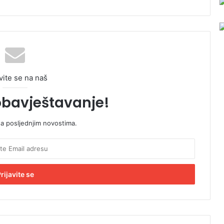
vite se na naš
obavještavanje!
sa posljednjim novostima.