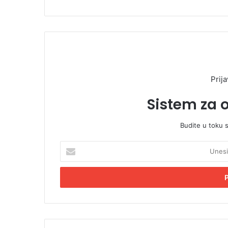
Prija
Sistem za 
Budite u toku 
U
n
e
s
i
t
e
E