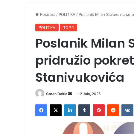
Početna
/
POLITIKA
/
Poslanik Milan Savanović se p
POLITIKA
TOP 1
Poslanik Milan 
pridružio pokre
Stanivukovića
Goran Dakic
S
2 Jula, 2026
e
Facebook
X
LinkedIn
Tumblr
Pinterest
Reddit
VK
n
d
a
n