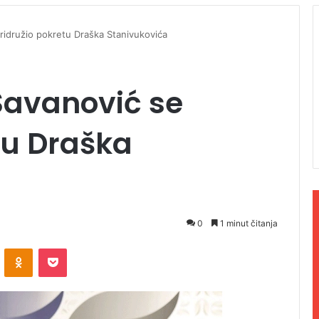
ridružio pokretu Draška Stanivukovića
Savanović se
tu Draška
0
1 minut čitanja
ontakte
Odnoklassniki
Pocket