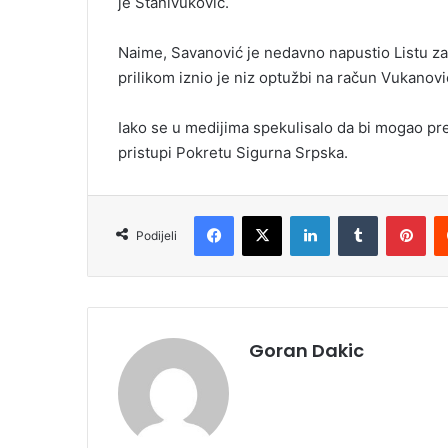
je Stanivuković.
Naime, Savanović je nedavno napustio Listu za 
prilikom iznio je niz optužbi na račun Vukanovi
Iako se u medijima spekulisalo da bi mogao pr
pristupi Pokretu Sigurna Srpska.
Facebook
X
LinkedIn
Tumblr
Pinterest
Podijeli
Goran Dakic