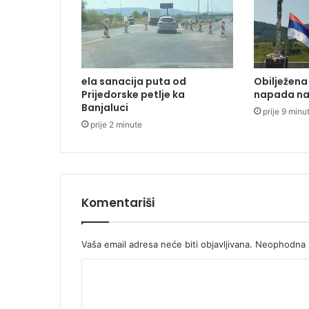
j
e
č
j
i
ela sanacija puta od
Obilježena
h
Prijedorske petlje ka
napada na 
l
Banjaluci
prije 9 minu
j
prije 2 minute
e
č
i
l
i
š
Komentariši
t
a
b
Vaša email adresa neće biti objavljivana.
Neophodna p
i
K
v
š
o
e