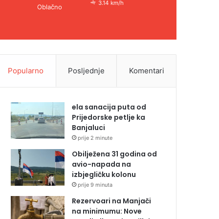
3.14 km/h
Oblačno
Popularno
Posljednje
Komentari
ela sanacija puta od
Prijedorske petlje ka
Banjaluci
prije 2 minute
Obilježena 31 godina od
avio-napada na
izbjegličku kolonu
prije 9 minuta
Rezervoari na Manjači
na minimumu: Nove