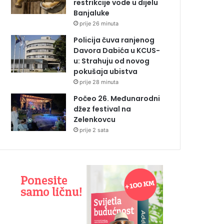
restrikcije vode u dijelu
Banjaluke
prije 26 minuta
Policija čuva ranjenog
Davora Dabića u KCUS-
u: Strahuju od novog
pokušaja ubistva
prije 28 minuta
Počeo 26. Međunarodni
džez festival na
Zelenkovcu
prije 2 sata