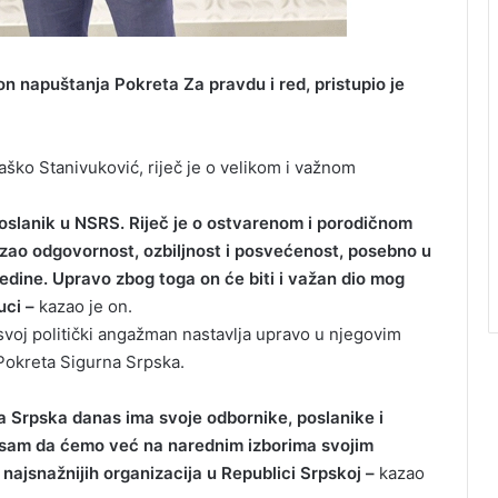
n napuštanja Pokreta Za pravdu i red, pristupio je
aško Stanivuković, riječ je o velikom i važnom
poslanik u NSRS. Riječ je o ostvarenom i porodičnom
azao odgovornost, ozbiljnost i posvećenost, posebno u
sredine. Upravo zbog toga on će biti i važan dio mog
uci –
kazao je on.
svoj politički angažman nastavlja upravo u njegovim
 Pokreta Sigurna Srpska.
 Srpska danas ima svoje odbornike, poslanike i
an sam da ćemo već na narednim izborima svojim
 najsnažnijih organizacija u Republici Srpskoj –
kazao