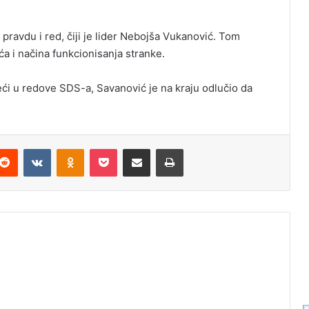
pravdu i red, čiji je lider Nebojša Vukanović. Tom
ća i načina funkcionisanja stranke.
eći u redove SDS-a, Savanović je na kraju odlučio da
Reddit
VKontakte
Odnoklassniki
Pocket
Podijeli putem Emaila
Odštampaj