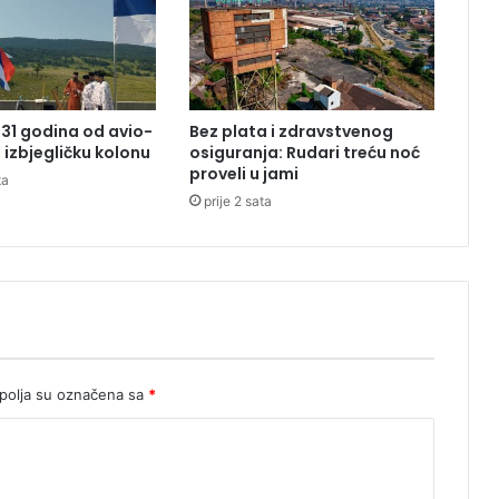
t
u
n
a
k
 31 godina od avio-
Bez plata i zdravstvenog
o
izbjegličku kolonu
osiguranja: Rudari treću noć
n
proveli u jami
ta
5
prije 2 sata
8
g
o
d
i
n
a
olja su označena sa
*