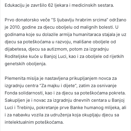
Edukaciju je završilo 62 ljekara i medicinskih sestara.
Prvo donatorsko veče “S ljubavlju hrabrim srcima” održano
je 2010. godine za djecu oboljelu od malignih bolesti. U
godinama koje su dolazile armija humanitaraca stajala je uz
djecu sa poteškoćama u razvoju, mališane oboljele od
dijabetesa, djecu sa autizmom, potom za izgradnju
Roditeljske kuće u Banjoj Luci, kao i za oboljele od rijetkih
genetskih oboljenja.
Plemenita misija je nastavljena prikupljanjem novca za
izgradnju centra “Za majku i dijete”, zatim za osnivanje
Fonda solidarnosti, kao i za djecu sa poteškoćama pokreta.
Sakupljen je i novac za izgradnju dnevnih centara u Banjoj
Luci i Trebinju, pokretanje prve Banke humanog mlijeka, ali
i za nabavku vozila za udruženja koja okupljaju djecu sa
intelektualnim poteškoćama.