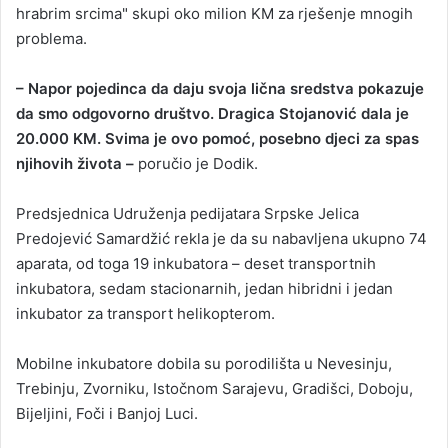
hrabrim srcima" skupi oko milion KM za rješenje mnogih
problema.
– Napor pojedinca da daju svoja lična sredstva pokazuje
da smo odgovorno društvo. Dragica Stojanović dala je
20.000 KM. Svima je ovo pomoć, posebno djeci za spas
njihovih života –
poručio je Dodik.
Predsjednica Udruženja pedijatara Srpske Jelica
Predojević Samardžić rekla je da su nabavljena ukupno 74
aparata, od toga 19 inkubatora – deset transportnih
inkubatora, sedam stacionarnih, jedan hibridni i jedan
inkubator za transport helikopterom.
Mobilne inkubatore dobila su porodilišta u Nevesinju,
Trebinju, Zvorniku, Istočnom Sarajevu, Gradišci, Doboju,
Bijeljini, Foči i Banjoj Luci.