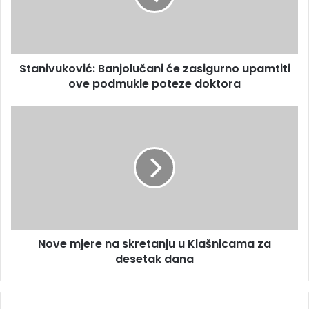
a
v
d
u
r
k
e
o
s
Stanivuković: Banjolučani će zasigurno upamtiti
v
u
ove podmukle poteze doktora
i
ć
:
N
B
o
a
v
n
e
j
m
o
j
l
e
u
r
č
e
a
Nove mjere na skretanju u Klašnicama za
n
n
desetak dana
a
i
s
ć
k
e
r