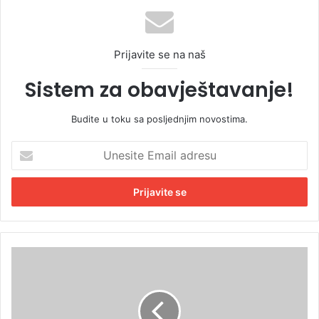
Prijavite se na naš
Sistem za obavještavanje!
Budite u toku sa posljednjim novostima.
U
n
e
s
i
t
e
E
S
m
t
a
a
i
n
l
i