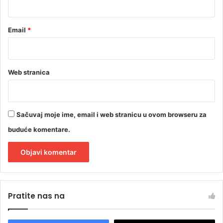
Email
*
Web stranica
Sačuvaj moje ime, email i web stranicu u ovom browseru za
buduće komentare.
A
l
Pratite nas na
t
e