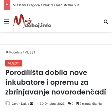
Helikopter ponovo gasi vatru u selima kod Trebinja
Meni
P
Početna
/
VIJESTI
VIJESTI
Porodilišta dobila nove
inkubatore i opremu za
zbrinjavanje novorođenčadi
Goran Dakic
S
30 Oktobra, 2023
0
2 minuta čitanja
e