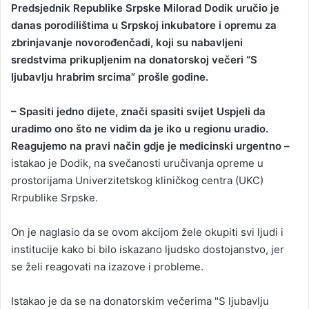
Predsjednik Republike Srpske Milorad Dodik uručio je
n
danas porodilištima u Srpskoj inkubatore i opremu za
d
zbrinjavanje novorođenčadi, koji su nabavljeni
a
sredstvima prikupljenim na donatorskoj večeri “S
n
ljubavlju hrabrim srcima” prošle godine.
e
m
a
– Spasiti jedno dijete, znači spasiti svijet Uspjeli da
i
uradimo ono što ne vidim da je iko u regionu uradio.
l
Reagujemo na pravi način gdje je medicinski urgentno –
istakao je Dodik, na svečanosti uručivanja opreme u
prostorijama Univerzitetskog kliničkog centra (UKC)
Rrpublike Srpske.
On je naglasio da se ovom akcijom žele okupiti svi ljudi i
institucije kako bi bilo iskazano ljudsko dostojanstvo, jer
se želi reagovati na izazove i probleme.
Istakao je da se na donatorskim večerima "S ljubavlju