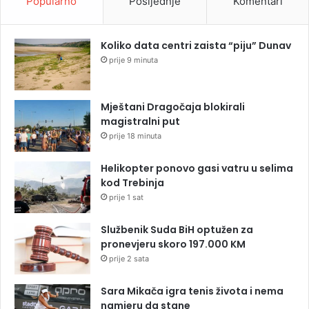
Popularno
Posljednje
Komentari
Koliko data centri zaista “piju” Dunav
prije 9 minuta
Mještani Dragočaja blokirali
magistralni put
prije 18 minuta
Helikopter ponovo gasi vatru u selima
kod Trebinja
prije 1 sat
Službenik Suda BiH optužen za
pronevjeru skoro 197.000 KM
prije 2 sata
Sara Mikača igra tenis života i nema
namjeru da stane