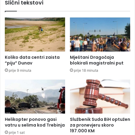
Slični tekstovi
z
e
a
t
s
a
i
n
g
j
u
u
r
u
n
K
o
l
Koliko data centri zaista
Mještani Dragočaja
u
a
“piju” Dunav
blokirali magistralni put
p
š
prije 9 minuta
prije 18 minuta
a
n
m
i
t
c
i
a
t
m
i
a
o
z
v
a
Helikopter ponovo gasi
Službenik Suda BiH optužen
e
d
vatru u selima kod Trebinja
za pronevjeru skoro
p
e
197.000 KM
prije 1 sat