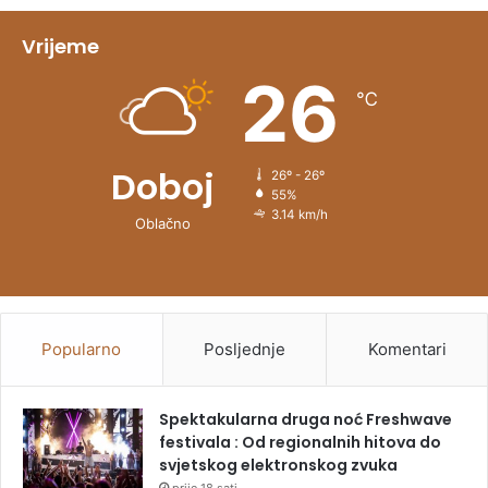
i
v
Vrijeme
e
26
℃
:
Doboj
26º - 26º
55%
3.14 km/h
Oblačno
Popularno
Posljednje
Komentari
Spektakularna druga noć Freshwave
festivala : Od regionalnih hitova do
svjetskog elektronskog zvuka
prije 18 sati