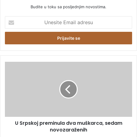
Budite u toku sa posljednjim novostima.
U
n
e
s
i
t
e
E
U
m
S
a
r
i
p
l
s
a
k
d
o
r
j
e
p
s
U Srpskoj preminula dva muškarca, sedam
r
u
novozaraženih
e
m