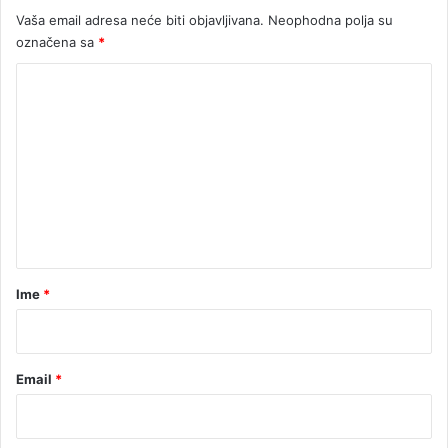
Vaša email adresa neće biti objavljivana.
Neophodna polja su
označena sa
*
K
o
m
e
n
t
a
r
Ime
*
*
Email
*