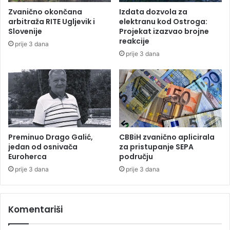
m
d
Zvanično okončana
Izdata dozvola za
n
a
arbitraža RITE Ugljevik i
elektranu kod Ostroga:
o
s
Slovenije
Projekat izazvao brojne
v
e
reakcije
prije 3 dana
o
u
prije 3 dana
z
b
a
i
r
j
a
e
ž
e
n
i
Preminuo Drago Galić,
CBBiH zvanično aplicirala
h
jedan od osnivača
za pristupanje SEPA
Euroherca
području
prije 3 dana
prije 3 dana
Komentariši