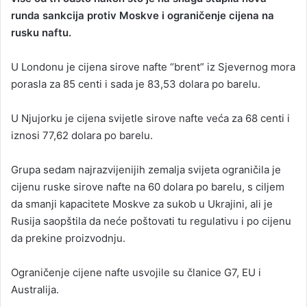
runda sankcija protiv Moskve i ograničenje cijena na
a
rusku naftu.
n
e
U Londonu je cijena sirove nafte “brent” iz Sjevernog mora
m
a
porasla za 85 centi i sada je 83,53 dolara po barelu.
i
l
U Njujorku je cijena svijetle sirove nafte veća za 68 centi i
iznosi 77,62 dolara po barelu.
Grupa sedam najrazvijenijih zemalja svijeta ograničila je
cijenu ruske sirove nafte na 60 dolara po barelu, s ciljem
da smanji kapacitete Moskve za sukob u Ukrajini, ali je
Rusija saopštila da neće poštovati tu regulativu i po cijenu
da prekine proizvodnju.
Ograničenje cijene nafte usvojile su članice G7, EU i
Australija.