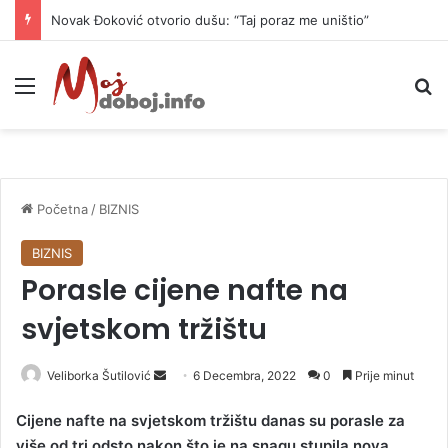
Novak Đoković otvorio dušu: “Taj poraz me uništio”
Meni
P
Početna
/
BIZNIS
BIZNIS
Porasle cijene nafte na
svjetskom tržištu
Veliborka Šutilović
S
6 Decembra, 2022
0
Prije minut
e
Cijene nafte na svjetskom tržištu danas su porasle za
n
više od tri odsto nakon što je na snagu stupila nova
d