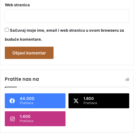
Web stranica
Sačuvaj moje ime, email i web stranicu u ovom browseru za
buduće komentare.
A
l
Pratite nas na
t
e
44.000
1.800
r
Pratilaca
Pratilaca
n
1.400
a
Pratilaca
t