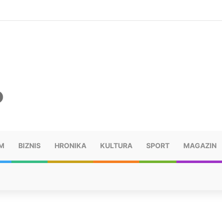
ušu: “Taj poraz me uništio”
M
BIZNIS
HRONIKA
KULTURA
SPORT
MAGAZIN