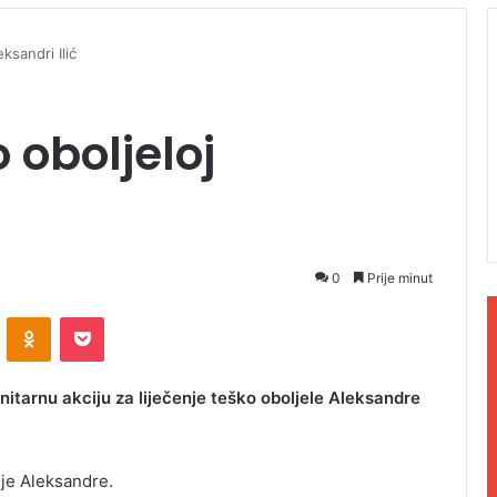
ksandri Ilić
oboljeloj
0
Prije minut
ontakte
Odnoklassniki
Pocket
itarnu akciju za liječenje teško oboljele Aleksandre
nje Aleksandre.