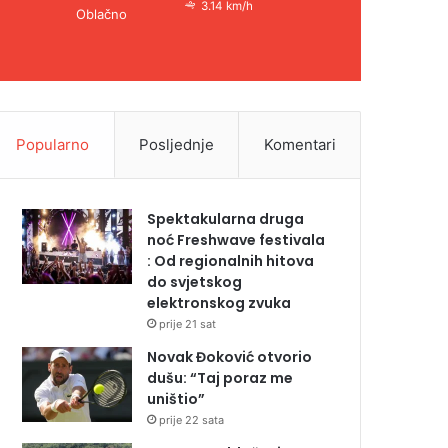
3.14 km/h
Oblačno
Popularno
Posljednje
Komentari
Spektakularna druga
noć Freshwave festivala
: Od regionalnih hitova
do svjetskog
elektronskog zvuka
prije 21 sat
Novak Đoković otvorio
dušu: “Taj poraz me
uništio”
prije 22 sata