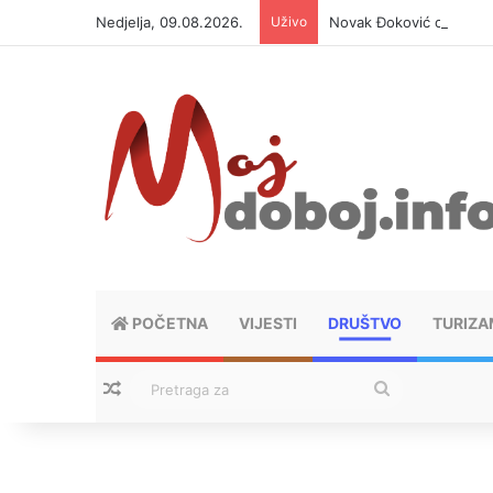
Nedjelja, 09.08.2026.
Uživo
Novak Đoković otvorio d
POČETNA
VIJESTI
DRUŠTVO
TURIZA
Nasumični tekstovi
Pretraga
za