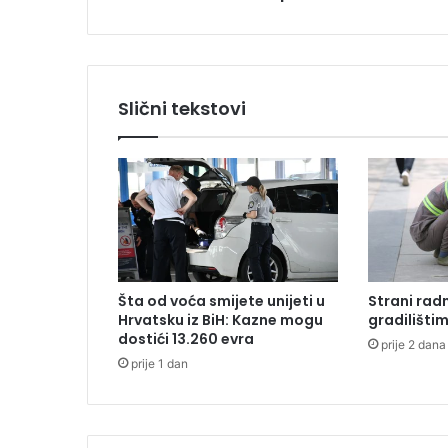
n
j
e
m
a
Slični tekstovi
č
k
i
h
v
o
j
n
i
Šta od voća smijete unijeti u
Strani radn
k
Hrvatsku iz BiH: Kazne mogu
gradilišti
a
dostići 13.260 evra
prije 2 dana
j
prije 1 dan
e
u
f
u