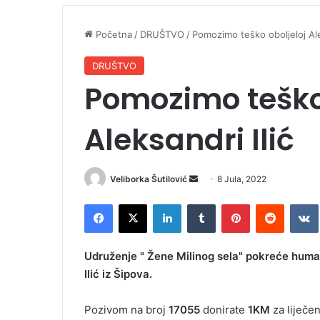
Početna
/
DRUŠTVO
/
Pomozimo teško oboljeloj Ale
DRUŠTVO
Pomozimo teško 
Aleksandri Ilić
Veliborka Šutilović
S
8 Jula, 2022
e
Facebook
X
LinkedIn
Tumblr
Pinterest
Reddit
VK
n
d
a
Udruženje " Žene Milinog sela" pokreće human
n
Ilić iz Šipova.
e
m
Pozivom na broj
17055
donirate
1KM
za liječe
a