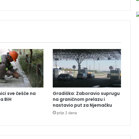
l
a
v
i
o
p
r
v
u
n
a
g
r
a
ici sve češće na
Gradiška: Zaboravio suprugu
d
ma BiH
na graničnom prelazu i
u
nastavio put za Njemačku
:
prije 2 dana
I
z
a
š