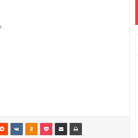
:
Reddit
VKontakte
Odnoklassniki
Pocket
Podijeli putem Emaila
Odštampaj