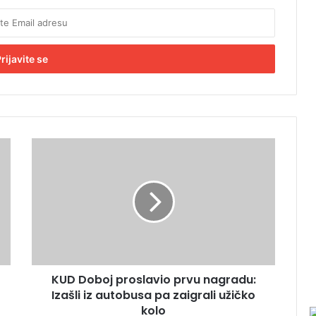
K
U
D
D
o
b
o
j
p
KUD Doboj proslavio prvu nagradu:
r
Izašli iz autobusa pa zaigrali užičko
o
s
kolo