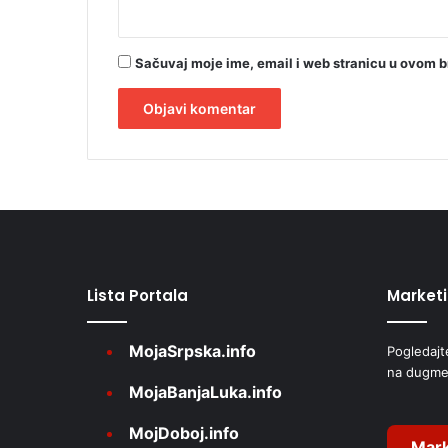
đ
a
n
Sačuvaj moje ime, email i web stranicu u ovom 
a
S
r
p
A
s
l
k
t
e
e
r
Lista Portala
Market
n
a
MojaSrpska.info
Pogledajt
t
na dugme
i
MojaBanjaLuka.info
v
MojDoboj.info
e
Mark