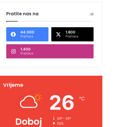
Pratite nas na
44.000
1.800
Pratilaca
Pratilaca
1.400
Pratilaca
Vrijeme
26
℃
Doboj
26º - 26º
55%