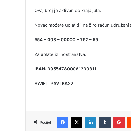
i
Ovaj broj je aktivan do kraja jula.
l
Novac možete uplatiti i na žiro račun udruženja
554 – 003 – 00000 – 752 – 55
Za uplate iz inostranstva:
IBAN: 395547800061230311
SWIFT: PAVLBA22
Facebook
X
LinkedIn
Tumblr
Pinterest
Podijeli