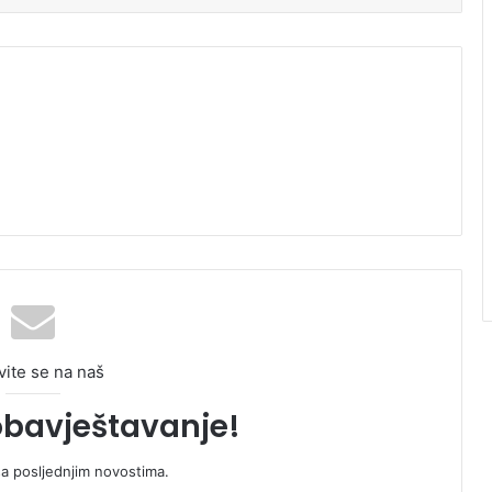
vite se na naš
obavještavanje!
sa posljednjim novostima.