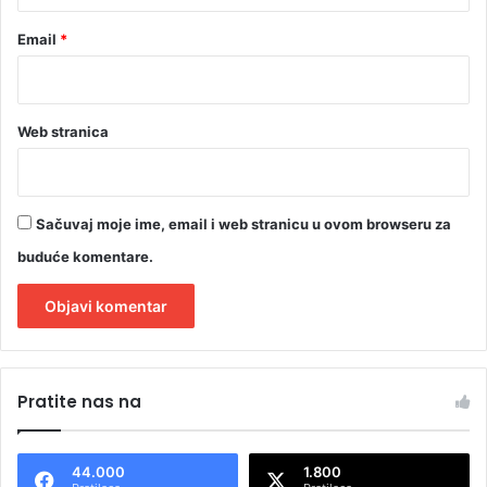
Email
*
Web stranica
Sačuvaj moje ime, email i web stranicu u ovom browseru za
buduće komentare.
A
l
Pratite nas na
t
e
44.000
1.800
r