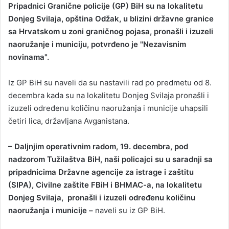
Pripadnici Granične policije (GP) BiH su na lokalitetu
n
Donjeg Svilaja, opština Odžak, u blizini državne granice
d
sa Hrvatskom u zoni graničnog pojasa, pronašli i izuzeli
a
naoružanje i municiju, potvrđeno je "Nezavisnim
n
novinama".
e
m
a
Iz GP BiH su naveli da su nastavili rad po predmetu od 8.
i
decembra kada su na lokalitetu Donjeg Svilaja pronašli i
l
izuzeli određenu količinu naoružanja i municije uhapsili
četiri lica, državljana Avganistana.
– Daljnjim operativnim radom, 19. decembra, pod
nadzorom Tužilaštva BiH, naši policajci su u saradnji sa
pripadnicima Državne agencije za istrage i zaštitu
(SIPA), Civilne zaštite FBiH i BHMAC-a, na lokalitetu
Donjeg Svilaja, pronašli i izuzeli određenu količinu
naoružanja i municije –
naveli su iz GP BiH.