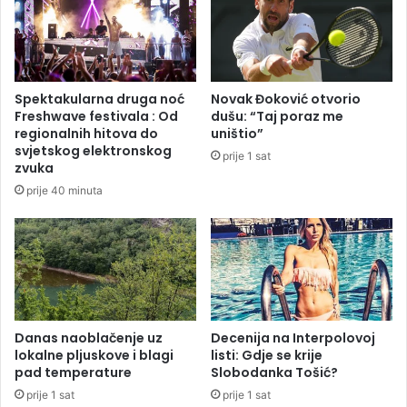
č
i
e
ć
n
p
i
o
c
r
Spektakularna druga noć
Novak Đoković otvorio
i
u
Freshwave festivala : Od
dušu: “Taj poraz me
p
č
regionalnih hitova do
uništio”
r
i
svjetskog elektronskog
prije 1 sat
o
l
zvuka
f
a
prije 40 minuta
e
Š
s
m
o
i
r
t
a
u
z
:
v
M
a
o
Danas naoblačenje uz
Decenija na Interpolovoj
l
lokalne pljuskove i blagi
listi: Gdje se krije
r
pad temperature
Slobodanka Tošić?
i
e
"
,
prije 1 sat
prije 1 sat