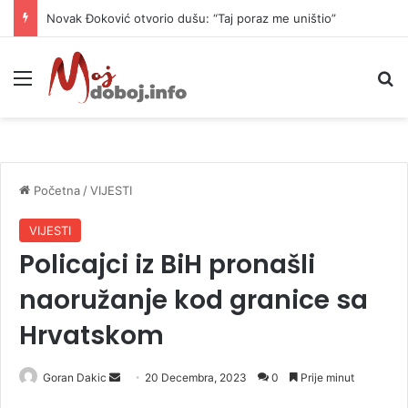
Danas naoblačenje uz lokalne pljuskove i blagi pad temperature
Meni
P
Početna
/
VIJESTI
VIJESTI
Policajci iz BiH pronašli
naoružanje kod granice sa
Hrvatskom
Goran Dakic
S
20 Decembra, 2023
0
Prije minut
e