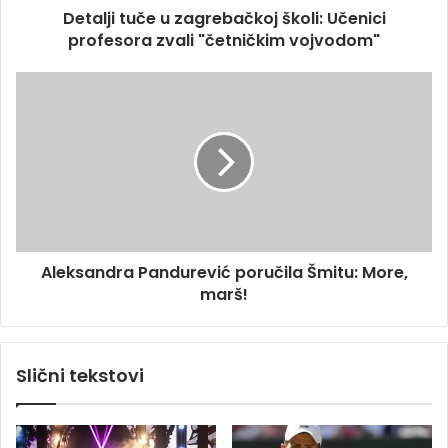
s
Detalji tuče u zagrebačkoj školi: Učenici
č
u
profesora zvali "četničkim vojvodom"
e
u
z
A
a
l
g
e
r
k
e
s
b
a
a
n
č
d
k
r
o
Aleksandra Pandurević poručila Šmitu: More,
a
j
marš!
P
š
a
k
n
o
d
Slični tekstovi
l
u
i
r
:
e
U
v