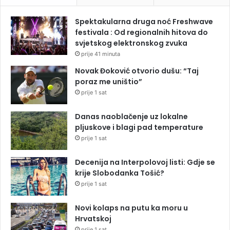
Spektakularna druga noć Freshwave
festivala : Od regionalnih hitova do
svjetskog elektronskog zvuka
prije 41 minuta
Novak Đoković otvorio dušu: “Taj
poraz me uništio”
prije 1 sat
Danas naoblačenje uz lokalne
pljuskove i blagi pad temperature
prije 1 sat
Decenija na Interpolovoj listi: Gdje se
krije Slobodanka Tošić?
prije 1 sat
Novi kolaps na putu ka moru u
Hrvatskoj
prije 1 sat