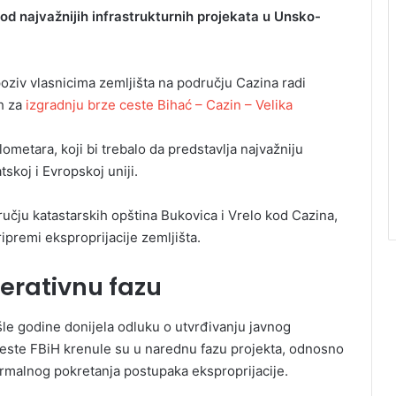
 od najvažnijih infrastrukturnih projekata u Unsko-
poziv vlasnicima zemljišta na području Cazina radi
h za
izgradnju brze ceste Bihać – Cazin – Velika
ometara, koji bi trebalo da predstavlja najvažniju
koj i Evropskoj uniji.
učju katastarskih opština Bukovica i Vrelo kod Cazina,
ipremi eksproprijacije zemljišta.
perativnu fazu
le godine donijela odluku o utvrđivanju javnog
ceste FBiH krenule su u narednu fazu projekta, odnosno
rmalnog pokretanja postupaka eksproprijacije.