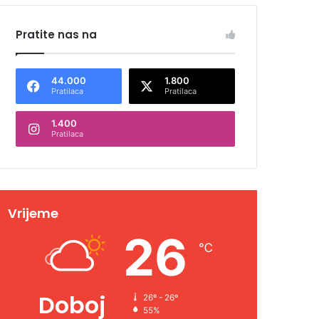
Pratite nas na
44.000
1.800
Pratilaca
Pratilaca
1.400
Pratilaca
Vrijeme
26
℃
Doboj
26º - 26º
55%