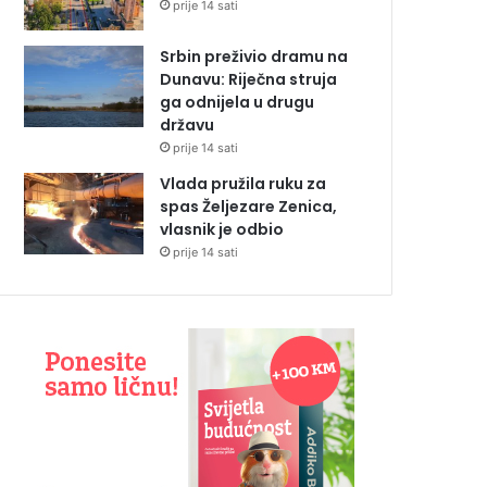
prije 14 sati
Srbin preživio dramu na
Dunavu: Riječna struja
ga odnijela u drugu
državu
prije 14 sati
Vlada pružila ruku za
spas Željezare Zenica,
vlasnik je odbio
prije 14 sati