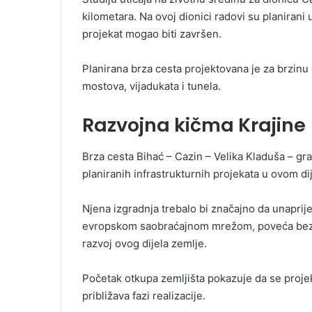
kilometara. Na ovoj dionici radovi su planirani 
projekat mogao biti završen.
Planirana brza cesta projektovana je za brzinu o
mostova, vijadukata i tunela.
Razvojna kičma Krajine
Brza cesta Bihać – Cazin – Velika Kladuša – gr
planiranih infrastrukturnih projekata u ovom d
Njena izgradnja trebalo bi značajno da unapri
evropskom saobraćajnom mrežom, poveća bezbje
razvoj ovog dijela zemlje.
Početak otkupa zemljišta pokazuje da se projek
približava fazi realizacije.