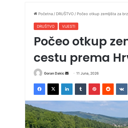
Početna
/
DRUŠTVO
/
Počeo otkup zemljišta za br
DRUŠTVO
VIJESTI
Počeo otkup zem
cestu prema Hr
Goran Dakic
S
11 Juna, 2026
e
Facebook
X
LinkedIn
Tumblr
Pinterest
Reddit
VK
n
d
a
n
e
m