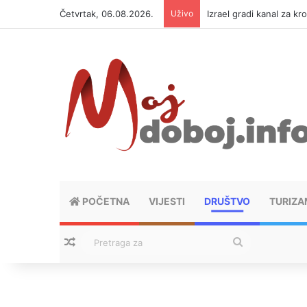
Četvrtak, 06.08.2026.
Uživo
Izrael gradi kanal za kr
POČETNA
VIJESTI
DRUŠTVO
TURIZA
Nasumični tekstovi
Pretraga
za