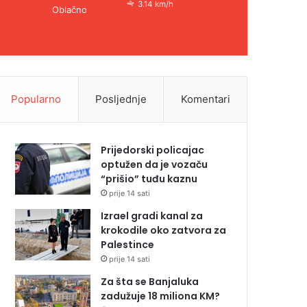
3.14 km/h
Oblačno
Popularno
Posljednje
Komentari
Prijedorski policajac
optužen da je vozaču
“prišio” tuđu kaznu
prije 14 sati
Izrael gradi kanal za
krokodile oko zatvora za
Palestince
prije 14 sati
Za šta se Banjaluka
zadužuje 18 miliona KM?