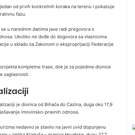
a jedan od prvih konkretnih koraka na terenu i pokazuje
rativnu fazu.
 se u narednim danima jave radi pregovora o
nosa. Ukoliko ne dođe do dogovora sa vlasnicima
acije u skladu sa Zakonom o eksproprijaciji Federacije
projekta kompletne trase, dok je za pojedine dionice
e saglasnosti.
lizaciji
lizaciji je dionica od Bihaća do Cazina, duga oko 17,9
rješavanje imovinsko-pravnih odnosa.
turizma nedavno je stavilo na javni uvid dopunjenu
azin – Velika Kladuša – granica Hrvatske, dugu 27,7