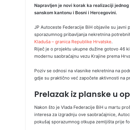
Napravljen je novi korak ka realizaciji jednog
sanskom kantonu i Bosni i Hercegovini.
JP Autoceste Federacije BiH objavile su javni 
sporazumnog pribavljanja nekretnina potrebni
Kladuša – granica Republike Hrvatske
.
Riječ je o projektu ukupne dužine gotovo 46 kil
modernu saobraćajnu vezu Krajine prema Hrvats
Poziv se odnosi na vlasnike nekretnina na podr
gdje su praktično već započete aktivnosti na pr
Prelazak iz planske u o
Nakon što je Vlada Federacije BiH u martu proš
interesa za izgradnju ove saobraćajnice, Auto
pokušaj sporazumnog otkupa zemljišta prije fo