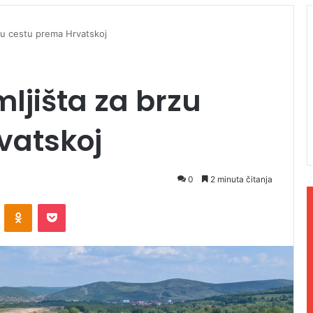
zu cestu prema Hrvatskoj
ljišta za brzu
vatskoj
0
2 minuta čitanja
ontakte
Odnoklassniki
Pocket