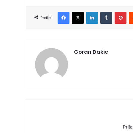
Facebook
X
LinkedIn
Tumblr
Pinterest
Podijeli
Goran Dakic
Prija