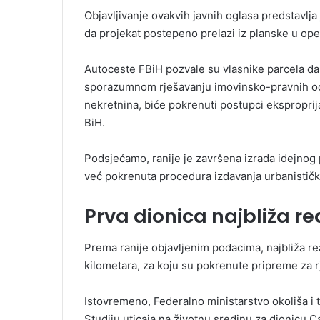
Objavljivanje ovakvih javnih oglasa predstavlj
da projekat postepeno prelazi iz planske u ope
Autoceste FBiH pozvale su vlasnike parcela da
sporazumnom rješavanju imovinsko-pravnih od
nekretnina, biće pokrenuti postupci eksproprij
BiH.
Podsjećamo, ranije je završena izrada idejnog 
već pokrenuta procedura izdavanja urbanističk
Prva dionica najbliža rea
Prema ranije objavljenim podacima, najbliža rea
kilometara, za koju su pokrenute pripreme za 
Istovremeno, Federalno ministarstvo okoliša i 
Studiju uticaja na životnu sredinu za dionicu C