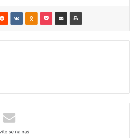
Reddit
VKontakte
Odnoklassniki
Pocket
Podijeli putem Emaila
Odštampaj
vite se na naš