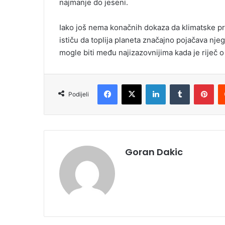
najmanje do jeseni.
Iako još nema konačnih dokaza da klimatske pro
ističu da toplija planeta značajno pojačava nj
mogle biti među najizazovnijima kada je riječ
Facebook
X
LinkedIn
Tumblr
Pinterest
Podijeli
Goran Dakic