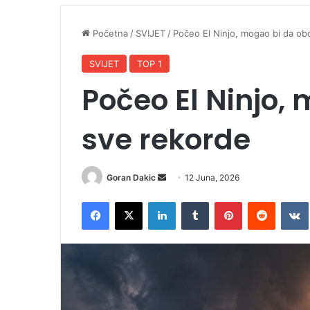
Početna
/
SVIJET
/
Počeo El Ninjo, mogao bi da ob
SVIJET
TOP 1
Počeo El Ninjo,
sve rekorde
Goran Dakic
S
12 Juna, 2026
e
Facebook
X
LinkedIn
Tumblr
Pinterest
Reddit
VK
n
d
a
n
e
m