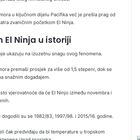
ra u ključnom dijelu Pacifika već je prešla prag od
matra zvaničnim početkom El Ninja.
l Ninja u istoriji
oje ukazuju na izuzetnu snagu ovog fenomena.
ora premaši prosjek za više od 1,5 stepeni, dok se
oma snažnim događajem.
sto vjerovatnoće da će El Ninjo između novembra i
enih.
i dogodili su se 1982/83, 1997/98. i 2015/16. godine.
eli čak predviđaju da bi temperature u tropskom
i stepena iznad prosjeka.