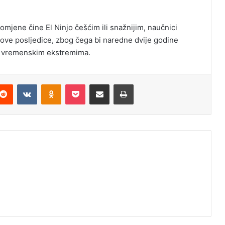
mjene čine El Ninjo češćim ili snažnijim, naučnici
egove posljedice, zbog čega bi naredne dvije godine
 o vremenskim ekstremima.
Reddit
VKontakte
Odnoklassniki
Pocket
Podijeli putem Emaila
Odštampaj