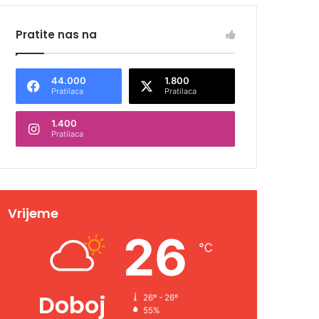
Pratite nas na
44.000
1.800
Pratilaca
Pratilaca
1.400
Pratilaca
Vrijeme
26
℃
Doboj
26º - 26º
55%