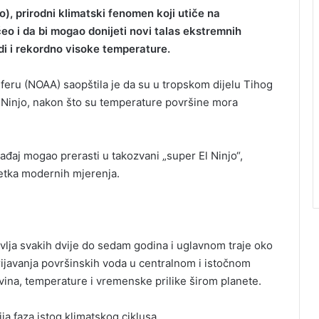
o), prirodni klimatski fenomen koji utiče na
eo i da bi mogao donijeti novi talas ekstremnih
i i rekordno visoke temperature.
eru (NOAA) saopštila je da su u tropskom dijelu Tihog
El Ninjo, nakon što su temperature površine mora
ađaj mogao prerasti u takozvani „super El Ninjo“,
etka modernih mjerenja.
javlja svakih dvije do sedam godina i uglavnom traje oko
ijavanja površinskih voda u centralnom i istočnom
vina, temperature i vremenske prilike širom planete.
ja faza istog klimatskog ciklusa.