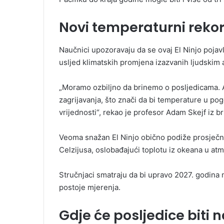
Novi temperaturni rekor
Naučnici upozoravaju da se ovaj El Ninjo pojavl
usljed klimatskih promjena izazvanih ljudskim 
„Moramo ozbiljno da brinemo o posljedicama. A
zagrijavanja, što znači da bi temperature u p
vrijednosti“, rekao je profesor Adam Skejf iz 
Veoma snažan El Ninjo obično podiže prosječn
Celzijusa, oslobađajući toplotu iz okeana u at
Stručnjaci smatraju da bi upravo 2027. godina 
postoje mjerenja.
Gdje će posljedice biti n