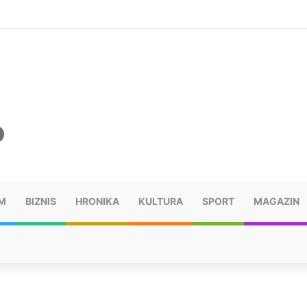
šu: “Taj poraz me uništio”
M
BIZNIS
HRONIKA
KULTURA
SPORT
MAGAZIN