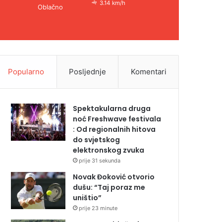
3.14 km/h
Oblačno
Popularno
Posljednje
Komentari
Spektakularna druga
noć Freshwave festivala
: Od regionalnih hitova
do svjetskog
elektronskog zvuka
prije 31 sekunda
Novak Đoković otvorio
dušu: “Taj poraz me
uništio”
prije 23 minute