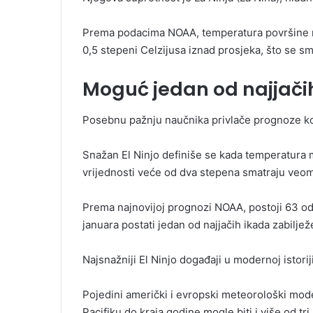
Prema podacima NOAA, temperatura površine mo
0,5 stepeni Celzijusa iznad prosjeka, što se s
Moguć jedan od najjačih E
Posebnu pažnju naučnika privlače prognoze k
Snažan El Ninjo definiše se kada temperatura m
vrijednosti veće od dva stepena smatraju ve
Prema najnovijoj prognozi NOAA, postoji 63 od
januara postati jedan od najjačih ikada zabiljež
Najsnažniji El Ninjo događaji u modernoj istorij
Pojedini američki i evropski meteorološki mod
Pacifiku do kraja godine mogle biti i više od tr