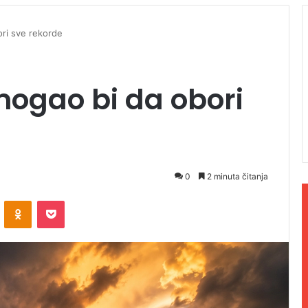
ori sve rekorde
 mogao bi da obori
0
2 minuta čitanja
ontakte
Odnoklassniki
Pocket