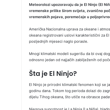
Meteorolozi upozoravaju da je El Ninjo (El Niñ
vremenske prilike širom svijeta, zvanično poč
vremenskih pojava, poremećaje u poljoprivred
Američka Nacionalna uprava za okeane i atmosf
okeana registrovani uslovi karakteristični za 
posljednjih mjeseci naglo porasle.
Mnogi klimatski modeli sugerišu da bi ovaj dog
odnosno jedan od najjačih zabilježenih od poč
Šta je El Ninjo?
El Ninjo je prirodni klimatski fenomen koji se 
godinu dana. Tokom tog perioda dolazi do zagr
dijelu Tihog okeana, što utiče na obrasce pada
Njegova suprotnost je La Ninja (La Niña), hladni