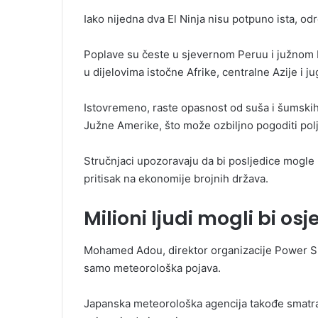
Iako nijedna dva El Ninja nisu potpuno ista, od
Poplave su česte u sjevernom Peruu i južnom Ek
u dijelovima istočne Afrike, centralne Azije i 
Istovremeno, raste opasnost od suša i šumskih p
Južne Amerike, što može ozbiljno pogoditi pol
Stručnjaci upozoravaju da bi posljedice mogle uk
pritisak na ekonomije brojnih država.
Milioni ljudi mogli bi osj
Mohamed Adou, direktor organizacije Power Shift
samo meteorološka pojava.
Japanska meteorološka agencija takođe smatra d