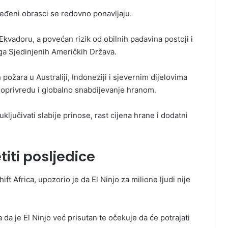
ređeni obrasci se redovno ponavljaju.
vadoru, a povećan rizik od obilnih padavina postoji i
juga Sjedinjenih Američkih Država.
ožara u Australiji, Indoneziji i sjevernim dijelovima
joprivredu i globalno snabdijevanje hranom.
ljučivati slabije prinose, rast cijena hrane i dodatni
etiti posljedice
 Africa, upozorio je da El Ninjo za milione ljudi nije
a je El Ninjo već prisutan te očekuje da će potrajati