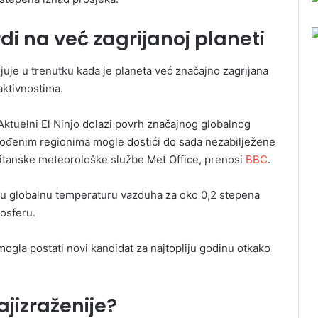
di na već zagrijanoj planeti
juje u trenutku kada je planeta već značajno zagrijana
aktivnostima.
ktuelni El Ninjo dolazi povrh značajnog globalnog
ogođenim regionima mogle dostići do sada nezabilježene
britanske meteorološke službe Met Office, prenosi
BBC
.
u globalnu temperaturu vazduha za oko 0,2 stepena
mosferu.
mogla postati novi kandidat za najtopliju godinu otkako
ajizraženije?