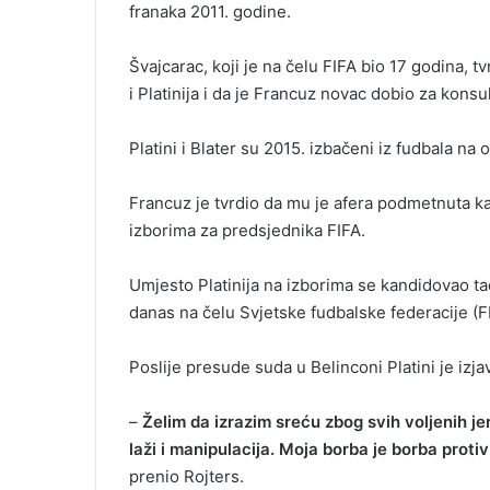
franaka 2011. godine.
i
l
Švajcarac, koji je na čelu FIFA bio 17 godina, 
i Platinija i da je Francuz novac dobio za kons
Platini i Blater su 2015. izbačeni iz fudbala n
Francuz je tvrdio da mu je afera podmetnuta 
izborima za predsjednika FIFA.
Umjesto Platinija na izborima se kandidovao tad
danas na čelu Svjetske fudbalske federacije (F
Poslije presude suda u Belinconi Platini je izja
–
Želim da izrazim sreću zbog svih voljenih j
laži i manipulacija. Moja borba je borba prot
prenio Rojters.