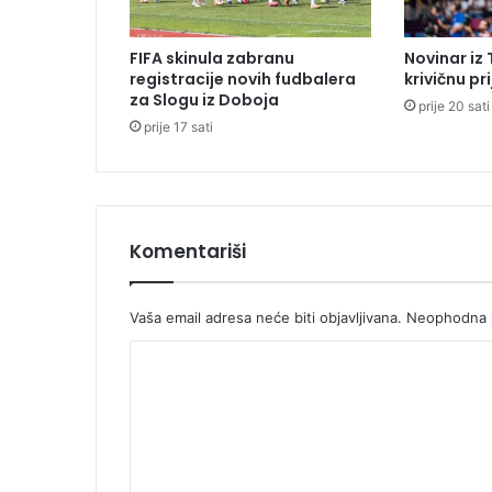
a
p
FIFA skinula zabranu
Novinar iz
o
registracije novih fudbalera
krivičnu pr
t
za Slogu iz Doboja
prije 20 sati
e
prije 17 sati
k
a
Komentariši
Vaša email adresa neće biti objavljivana.
Neophodna p
K
o
m
e
n