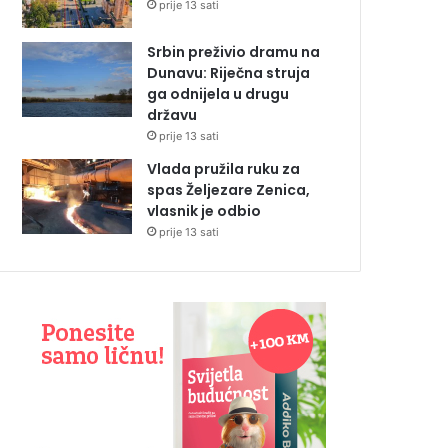
prije 13 sati
Srbin preživio dramu na
Dunavu: Riječna struja
ga odnijela u drugu
državu
prije 13 sati
Vlada pružila ruku za
spas Željezare Zenica,
vlasnik je odbio
prije 13 sati