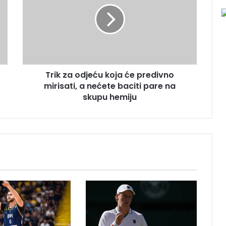
i
k
z
a
o
d
j
Trik za odjeću koja će predivno
e
mirisati, a nećete baciti pare na
ć
u
skupu hemiju
k
o
j
a
ć
e
p
r
e
d
i
v