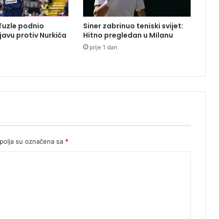
n
o
 Tuzle podnio
Siner zabrinuo teniski svijet:
m
ijavu protiv Nurkića
Hitno pregledan u Milanu
i
prije 1 dan
r
i
s
a
t
i
,
a
n
e
olja su označena sa
*
ć
e
t
e
b
a
c