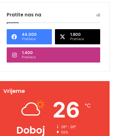
Pratite nas na
44.000
1.800
Pratilaca
Pratilaca
1.400
Pratilaca
Vrijeme
26
℃
Doboj
26º - 26º
55%