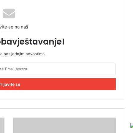
vite se na naš
obavještavanje!
sa posljednjim novostima.
T
r