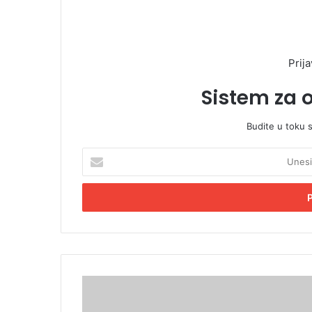
Prija
Sistem za 
Budite u toku 
U
n
e
s
i
t
e
E
m
O
a
p
i