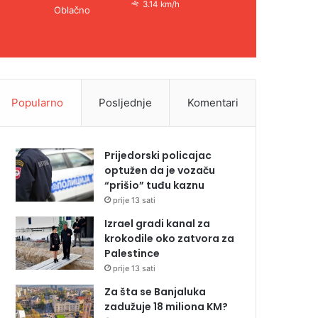
3.14 km/h
Oblačno
Popularno
Posljednje
Komentari
Prijedorski policajac
optužen da je vozaču
“prišio” tuđu kaznu
prije 13 sati
Izrael gradi kanal za
krokodile oko zatvora za
Palestince
prije 13 sati
Za šta se Banjaluka
zadužuje 18 miliona KM?