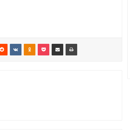
Reddit
VKontakte
Odnoklassniki
Pocket
Podijeli putem Emaila
Odštampaj