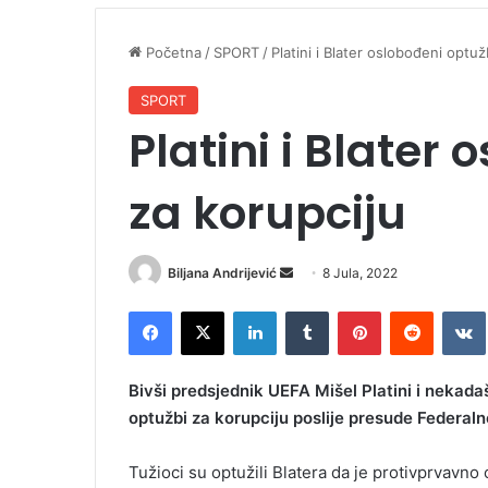
Početna
/
SPORT
/
Platini i Blater oslobođeni optuž
SPORT
Platini i Blater
za korupciju
Biljana Andrijević
S
8 Jula, 2022
e
Facebook
X
LinkedIn
Tumblr
Pinterest
Reddit
VK
n
d
a
Bivši predsjednik UEFA Mišel Platini i nekada
n
optužbi za korupciju poslije presude Federaln
e
m
Tužioci su optužili Blatera da je protivprvavno 
a