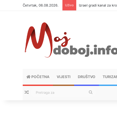
Četvrtak, 06.08.2026.
Uživo
Izrael gradi kanal za kr
POČETNA
VIJESTI
DRUŠTVO
TURIZA
Nasumični tekstovi
Pretraga
za