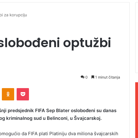
bi za korupciju
 oslobođeni optužbi
0
1 minut čitanja
ontakte
Odnoklassniki
Pocket
šnji predsjednik FIFA Sep Blater oslobođeni su danas
og kriminalnog sud u Belinconi, u Švajcarskoj.
omogućio da FIFA plati Platiniju dva miliona švajcarskih