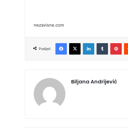
nezavisne.com
Facebook
X
LinkedIn
Tumblr
Pinterest
Podijeli
Biljana Andrijević