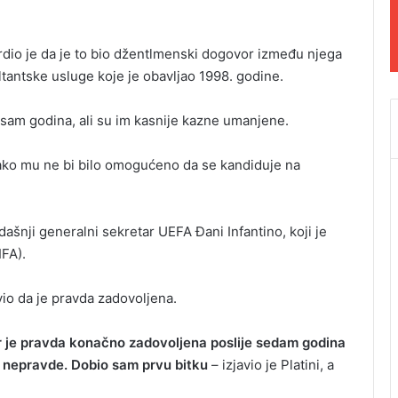
tvrdio je da je to bio džentlmenski dogovor između njega
ultantske usluge koje je obavljao 1998. godine.
a osam godina, ali su im kasnije kazne umanjene.
kako mu ne bi bilo omogućeno da se kandiduje na
ašnji generalni sekretar UEFA Ðani Infantino, koji je
IFA).
vio da je pravda zadovoljena.
er je pravda konačno zadovoljena poslije sedam godina
iv nepravde. Dobio sam prvu bitku
– izjavio je Platini, a