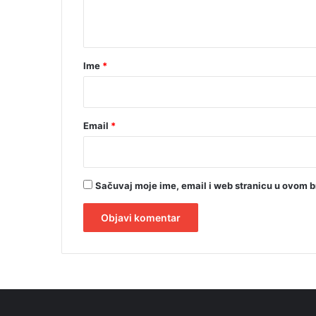
t
a
r
Ime
*
*
Email
*
Sačuvaj moje ime, email i web stranicu u ovom 
A
l
t
e