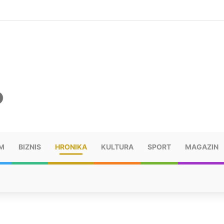
ušu: “Taj poraz me uništio”
M
BIZNIS
HRONIKA
KULTURA
SPORT
MAGAZIN