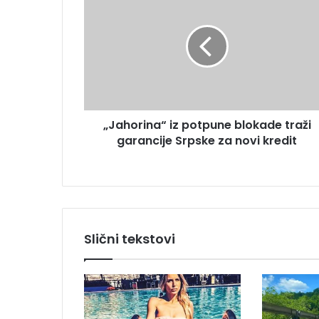
J
i
a
l
h
a
o
d
r
r
i
e
n
s
a
u
„Jahorina“ iz potpune blokade traži
“
garancije Srpske za novi kredit
i
z
p
o
t
p
u
Slični tekstovi
n
e
b
l
o
k