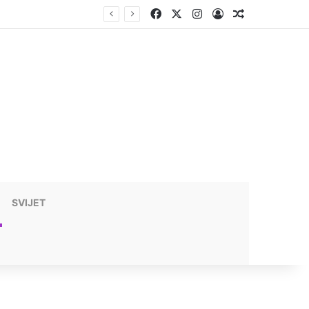
Facebook
X
Instagram
Prijavite se
Nasumični t
SVIJET