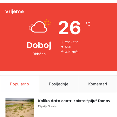
i
v
Vrijeme
e
26
℃
:
Doboj
26º - 26º
55%
3.14 km/h
Oblačno
Popularno
Posljednje
Komentari
Koliko data centri zaista “piju” Dunav
prije 3 sata