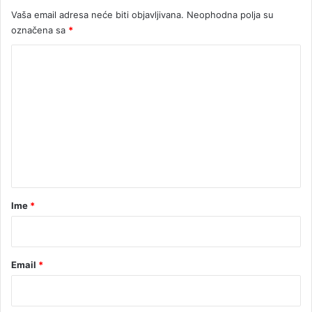
Vaša email adresa neće biti objavljivana.
Neophodna polja su
označena sa
*
K
o
m
e
n
t
a
r
Ime
*
*
Email
*