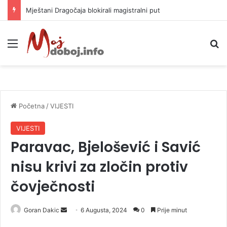
Mještani Dragočaja blokirali magistralni put
Meni
P
Početna
/
VIJESTI
VIJESTI
Paravac, Bjelošević i Savić
nisu krivi za zločin protiv
čovječnosti
Goran Dakic
S
6 Augusta, 2024
0
Prije minut
e