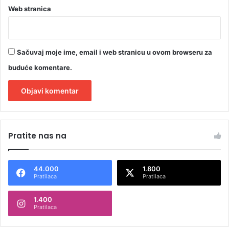
Web stranica
Sačuvaj moje ime, email i web stranicu u ovom browseru za
buduće komentare.
A
l
Pratite nas na
t
e
44.000
1.800
r
Pratilaca
Pratilaca
n
1.400
a
Pratilaca
t