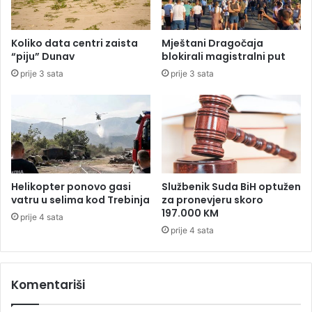
i
l
n
o
u
n
Koliko data centri zaista
Mještani Dragočaja
l
,
“piju” Dunav
blokirali magistralni put
a
b
prije 3 sata
prije 3 sata
p
i
o
ć
i
e
z
i
l
d
a
o
s
4
k
0
Helikopter ponovo gasi
Službenik Suda BiH optužen
u
s
vatru u selima kod Trebinja
za pronevjeru skoro
i
t
197.000 KM
prije 4 sata
z
e
prije 4 sata
m
p
o
e
r
n
Komentariši
a
i
!