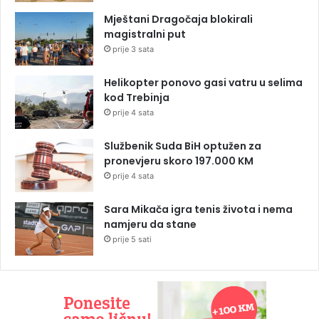
Mještani Dragočaja blokirali
magistralni put
prije 3 sata
Helikopter ponovo gasi vatru u selima
kod Trebinja
prije 4 sata
Službenik Suda BiH optužen za
pronevjeru skoro 197.000 KM
prije 4 sata
Sara Mikača igra tenis života i nema
namjeru da stane
prije 5 sati