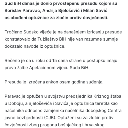
Sud BiH danas je donio prvostepenu presudu kojom su
n
Borislav Paravac, Andrija Bjelošević i Milan Savić
d
oslobođeni optužnice za zločin protiv čovječnosti.
a
n
Tročlano Sudsko vijeće je na današnjem izricanju presude
e
konstatovalo da Tužilaštvo BiH nije van razumne sumnje
m
a
dokazalo navode iz optužnice.
i
l
Rečeno je da u roku od 15 dana strane u postupku imaju
pravo žalbe Apelacionom vijeću Suda BiH.
Presuda je izrečena ankon osam godina suđenja.
Paravac je optužen u svojstvu predsjednika Kriznog štaba
u Doboju, a Bjeloševića i Savića je optužnica teretila kao
načelnika odnosno zamjenika načelnika dobojskog Centra
javne bezbjednosti (CJB). Optuženi su za zločin protiv
čovječnosti zbog progona bošnjačkog i hrvatskog