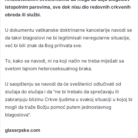
istopolnim parovima, sve dok nisu dio redovnih crkvenih
a
obreda ili službi.
n
e
U dokumentu vatikanske doktrinarne kancelarije navodi se
m
a
da takvi blagoslovi ne bi legitimisali neregularne situacije,
i
već bi bili znak da Bog prihvata sve.
l
To, kako se navodi, ni na koji način ne treba miješati sa
svetom tajnom heteroseksualnog braka.
U saopštenju se navodi da će sveštenici odlučivati od
slučaja do slučaja i da "ne bi trebalo da sprečavaju ili
zabranjuju blizinu Crkve ljudima u svakoj situaciji u kojoj bi
mogli da traže Božju pomoć putem jednostavnog
blagoslova".
glassrpske.com