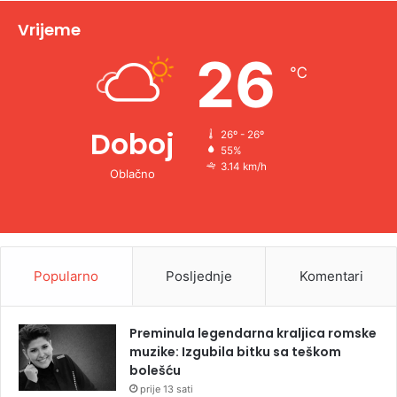
v
Vrijeme
e
26
℃
:
Doboj
26º - 26º
55%
3.14 km/h
Oblačno
Popularno
Posljednje
Komentari
Preminula legendarna kraljica romske
muzike: Izgubila bitku sa teškom
bolešću
prije 13 sati