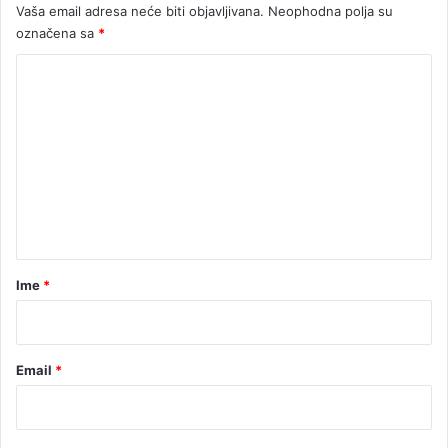
Vaša email adresa neće biti objavljivana.
Neophodna polja su
R
a
označena sa
*
I
d
K
u
K
o
m
e
n
t
a
r
Ime
*
*
Email
*