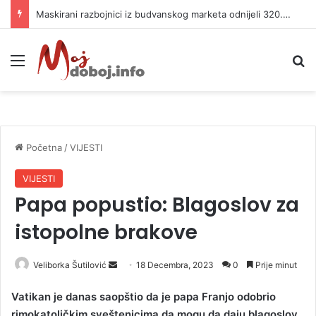
Maskirani razbojnici iz budvanskog marketa odnijeli 320.000 evra
Meni
P
Početna
/
VIJESTI
VIJESTI
Papa popustio: Blagoslov za
istopolne brakove
Veliborka Šutilović
S
18 Decembra, 2023
0
Prije minut
e
Vatikan je danas saopštio da je papa Franjo odobrio
n
rimokatoličkim sveštenicima da mogu da daju blagoslov
d