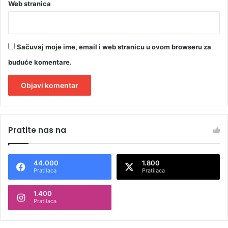
Web stranica
Sačuvaj moje ime, email i web stranicu u ovom browseru za
buduće komentare.
A
l
Pratite nas na
t
e
44.000
1.800
r
Pratilaca
Pratilaca
n
1.400
a
Pratilaca
t
i