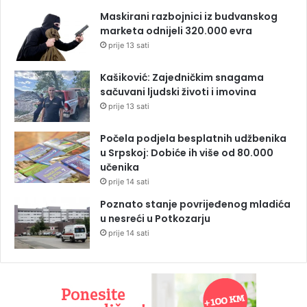
Maskirani razbojnici iz budvanskog
marketa odnijeli 320.000 evra
prije 13 sati
Kašiković: Zajedničkim snagama
sačuvani ljudski životi i imovina
prije 13 sati
Počela podjela besplatnih udžbenika
u Srpskoj: Dobiće ih više od 80.000
učenika
prije 14 sati
Poznato stanje povrijeđenog mladića
u nesreći u Potkozarju
prije 14 sati