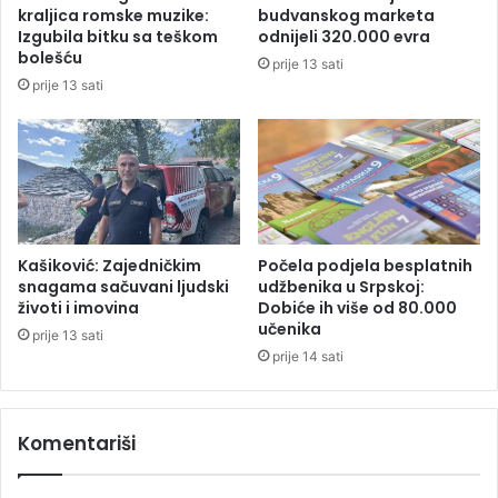
"
j
kraljica romske muzike:
budvanskog marketa
p
u
Izgubila bitku sa teškom
odnijeli 320.000 evra
o
p
bolešću
prije 13 sati
k
r
prije 13 sati
u
a
š
v
a
o
l
d
e
a
d
g
a
l
n
a
Kašiković: Zajedničkim
Počela podjela besplatnih
a
s
snagama sačuvani ljudski
udžbenika u Srpskoj:
s
životi i imovina
Dobiće ih više od 80.000
a
učenika
i
j
prije 13 sati
l
u
prije 14 sati
n
u
o
B
u
e
Komentariši
đ
o
u
g
u
r