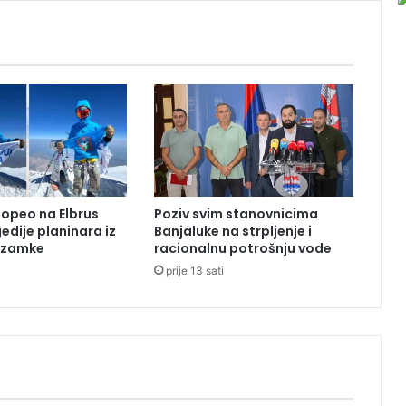
v
i
l
i
p
o
d
a
t
k
e
popeo na Elbrus
Poziv svim stanovnicima
s
edije planinara iz
Banjaluke na strpljenje i
a
o zamke
racionalnu potrošnju vode
k
prije 13 sati
a
r
t
i
c
a
i