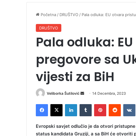
Početna
/
DRUŠTVO
/
Pala odluka: EU otvara prist
DRUŠTVO
Pala odluka: EU
pregovore sa Uk
vijesti za BiH
Veliborka Šutilović
S
14 Decembra, 2023
e
Facebook
X
LinkedIn
Tumblr
Pinterest
Reddit
VK
n
d
a
Evropski savjet odlučio je da otvori pristupne
n
status kandidata Gruziji, a sa BiH će otvori