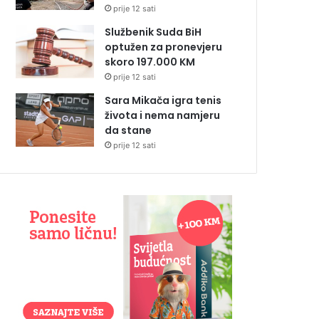
prije 12 sati
Službenik Suda BiH
optužen za pronevjeru
skoro 197.000 KM
prije 12 sati
Sara Mikača igra tenis
života i nema namjeru
da stane
prije 12 sati