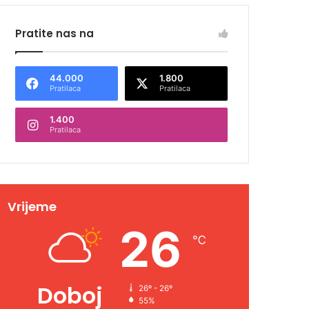
Pratite nas na
44.000
1.800
Pratilaca
Pratilaca
1.400
Pratilaca
Vrijeme
26
℃
Doboj
26º - 26º
55%