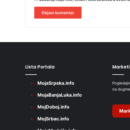
A
l
t
e
r
Lista Portala
Market
n
a
MojaSrpska.info
Pogledajt
t
na dugme
i
MojaBanjaLuka.info
v
MojDoboj.info
e
Mark
MojSrbac.info
: