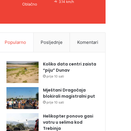
3.14 km/h
Oblačno
Popularno
Posljednje
Komentari
Koliko data centri zaista
“piju” Dunav
prije 10 sati
Mještani Dragočaja
blokirali magistralni put
prije 10 sati
Helikopter ponovo gasi
vatru u selima kod
Trebinja