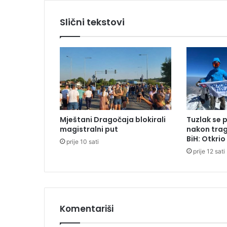
š
t
Slični tekstovi
e
n
n
a
s
l
o
b
o
Mještani Dragočaja blokirali
Tuzlak se 
d
magistralni put
nakon trag
u
BiH: Otkri
prije 10 sati
prije 12 sati
Komentariši