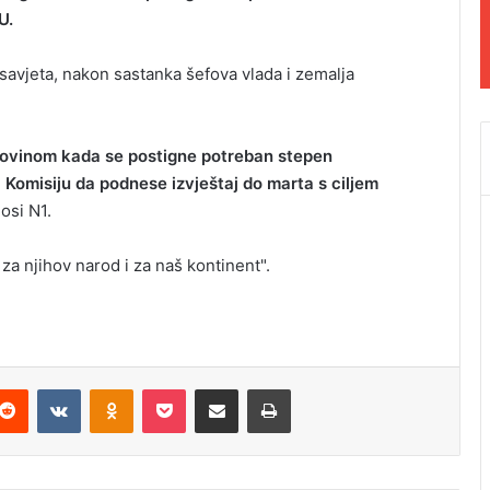
U.
 savjeta, nakon sastanka šefova vlada i zemalja
govinom kada se postigne potreban stepen
a Komisiju da podnese izvještaj do marta s ciljem
osi N1.
za njihov narod i za naš kontinent".
Reddit
VKontakte
Odnoklassniki
Pocket
Podijeli putem Emaila
Odštampaj