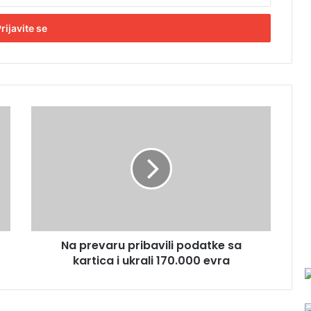
N
a
p
r
e
v
a
r
u
Na prevaru pribavili podatke sa
p
kartica i ukrali 170.000 evra
r
i
b
a