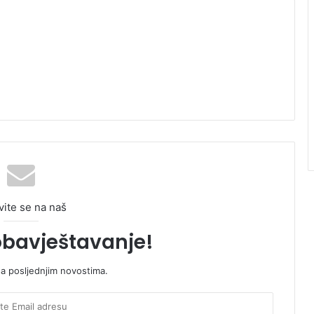
vite se na naš
obavještavanje!
sa posljednjim novostima.