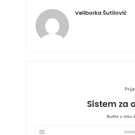
Veliborka Šutilović
Prija
Sistem za 
Budite u toku 
U