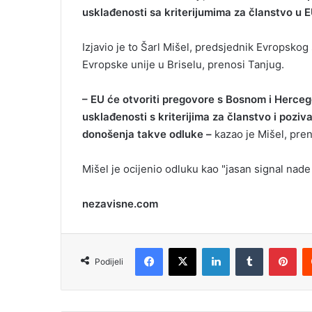
e
usklađenosti sa kriterijumima za članstvo u E
m
a
Izjavio je to Šarl Mišel, predsjednik Evropskog
i
Evropske unije u Briselu, prenosi Tanjug.
l
– EU će otvoriti pregovore s Bosnom i Herce
usklađenosti s kriterijima za članstvo i poziv
donošenja takve odluke –
kazao je Mišel, pren
Mišel je ocijenio odluku kao "jasan signal nade 
nezavisne.com
Facebook
X
LinkedIn
Tumblr
Pinterest
Podijeli