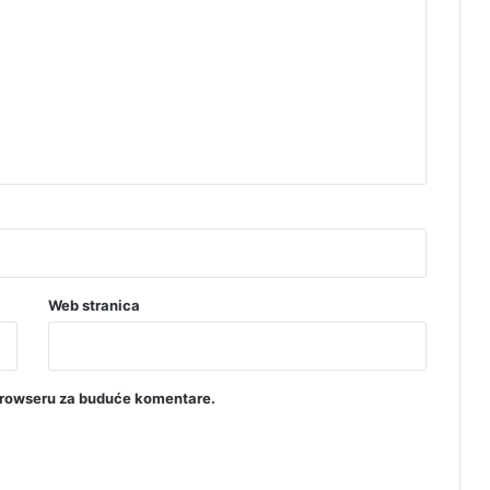
o
s
m
a
t
r
a
č
a
Web stranica
browseru za buduće komentare.