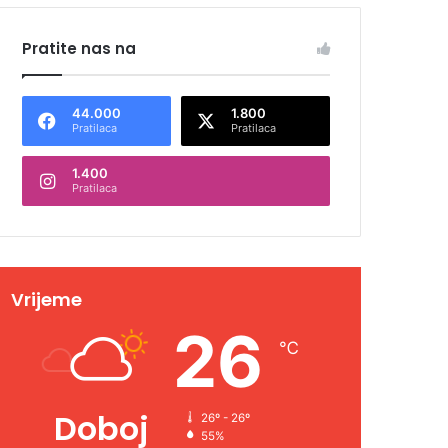
Pratite nas na
44.000
1.800
Pratilaca
Pratilaca
1.400
Pratilaca
Vrijeme
26
℃
Doboj
26º - 26º
55%