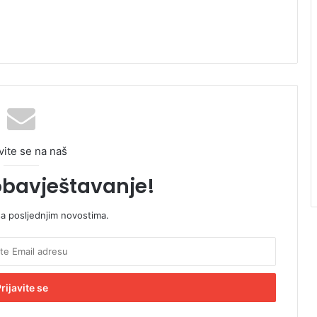
vite se na naš
obavještavanje!
sa posljednjim novostima.