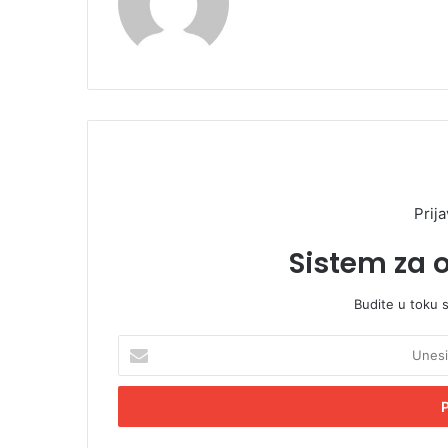
Prija
Sistem za 
Budite u toku 
U
n
e
s
i