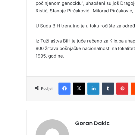
počinjenom genocidu”, uhapšeni su još Dragoje 
i
Ristić, Stanoje Pirčaković i Milorad Pirčaković
l
U Sudu BiH trenutno je u toku ročište za određ
Iz Tužilaštva BiH je juče rečeno za Klix.ba uha
800 žrtava bošnjačke nacionalnosti na lokalit
1995. godine.
Facebook
X
LinkedIn
Tumblr
Pinterest
Podijeli
Goran Dakic