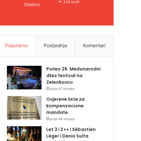
3.14 km/h
Oblačno
Popularno
Posljednje
Komentari
Počeo 26. Međunarodni
džez festival na
Zelenkovcu
prije 47 minuta
Ovjerene liste za
kompenzacione
mandate
prije 49 minuta
Let 3 i Z++ i Sébastien
Léger i Denis Sulta