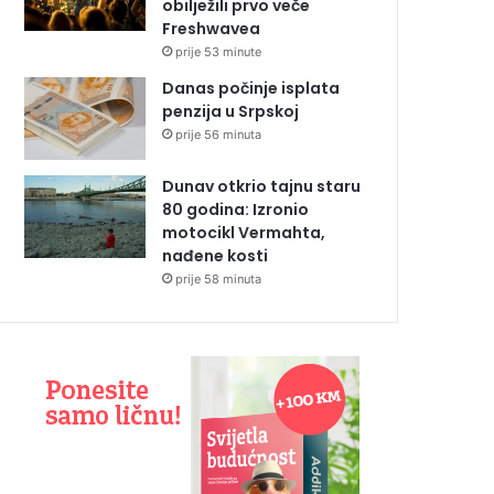
obilježili prvo veče
Freshwavea
prije 53 minute
Danas počinje isplata
penzija u Srpskoj
prije 56 minuta
Dunav otkrio tajnu staru
80 godina: Izronio
motocikl Vermahta,
nađene kosti
prije 58 minuta