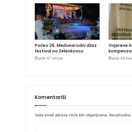
r
i
m
o
r
j
u
Počeo 26. Međunarodni džez
Ovjerene li
:
festival na Zelenkovcu
kompenza
O
prije 47 minuta
prije 49 min
l
u
j
n
i
v
j
Komentariši
e
t
a
Vaša email adresa neće biti objavljivana.
Neophodna p
r
K
n