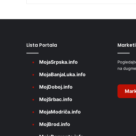
l
t
e
r
Lista Portala
Market
n
a
MojaSrpska.info
Pogledajt
t
na dugme
i
MojaBanjaLuka.info
v
MojDoboj.info
e
Mark
MojSrbac.info
:
MojaModriča.info
MojBrod.info