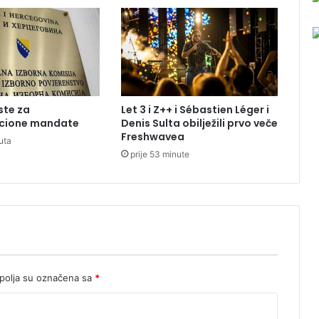
5
.
5
8
7
d
o
ste za
Let 3 i Z++ i Sébastien Léger i
m
cione mandate
Denis Sulta obilježili prvo veče
a
Freshwavea
uta
ć
prije 53 minute
i
h
i
s
t
r
a
n
i
olja su označena sa
*
h
p