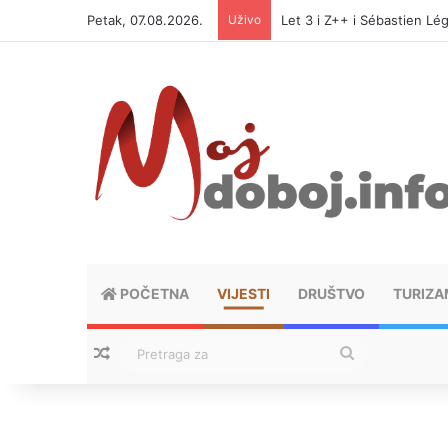
Petak, 07.08.2026.
Uživo
Let 3 i Z++ i Sébastien Lég
POČETNA
VIJESTI
DRUŠTVO
TURIZA
Nasumični tekstovi
Pretraga
za