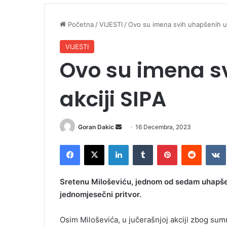
Početna
/
VIJESTI
/
Ovo su imena svih uhapšenih u 
VIJESTI
Ovo su imena s
akciji SIPA
Goran Dakic
S
16 Decembra, 2023
e
Facebook
X
LinkedIn
Tumblr
Pinterest
Reddit
VK
n
d
a
Sretenu Miloševiću, jednom od sedam uhapšeni
n
jednomjesečni pritvor.
e
m
Osim Miloševića, u jučerašnjoj akciji zbog su
a