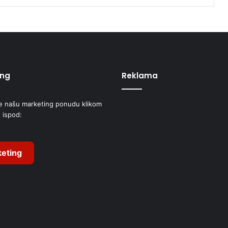
ing
Reklama
e našu marketing ponudu klikom
 ispod:
eting