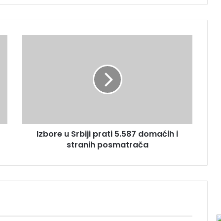
I
z
b
o
r
e
u
S
r
Izbore u Srbiji prati 5.587 domaćih i
b
stranih posmatrača
i
j
i
p
r
a
t
i