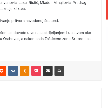
Ivanović, Lazar Ristić, Mladen Mihajlović, Predrag
, saznaje
klix.ba
.
ivanje pritvora navedenoj šestorci.
pšeni se dovode u vezu sa strijeljanjem i ubistvom oko
etu Orahovac, a nakon pada Zaštićene zone Srebrenica
Reddit
VKontakte
Odnoklassniki
Pocket
Podijeli putem Emaila
Odštampaj