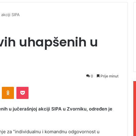
akciji SIPA
vih uhapšenih u
0
Prije minut
ontakte
Odnoklassniki
Pocket
h u jučerašnjoj akciji SIPA u Zvorniku, određen je
mnje za “individualnu i komandnu odgovornost u