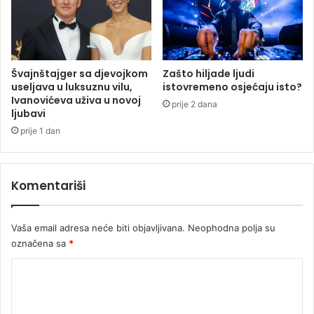
o
b
d
a
a
z
u
e
k
n
Švajnštajger sa djevojkom
Zašto hiljade ljudi
o
u
useljava u luksuznu vilu,
istovremeno osjećaju isto?
j
Ivanovićeva uživa u novoj
z
prije 2 dana
ljubavi
i
a
m
v
prije 1 dan
a
r
j
i
e
j
Komentariši
4
e
0
m
l
e
Vaša email adresa neće biti objavljivana.
Neophodna polja su
i
c
označena sa
*
c
i
a
k
K
p
l
o
o
u
g
s
m