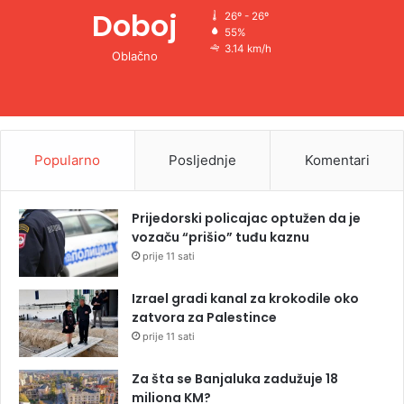
Doboj
26º - 26º
55%
3.14 km/h
Oblačno
Popularno
Posljednje
Komentari
Prijedorski policajac optužen da je
vozaču “prišio” tuđu kaznu
prije 11 sati
Izrael gradi kanal za krokodile oko
zatvora za Palestince
prije 11 sati
Za šta se Banjaluka zadužuje 18
miliona KM?