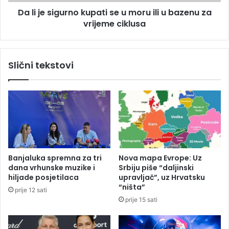
i
g
4
Da li je sigurno kupati se u moru ili u bazenu za
u
.
vrijeme ciklusa
r
5
n
4
o
8
k
Slični tekstovi
s
u
a
p
o
a
b
t
r
i
a
s
ć
e
a
u
j
m
Banjaluka spremna za tri
Nova mapa Evrope: Uz
n
o
dana vrhunske muzike i
Srbiju piše “daljinski
i
r
hiljade posjetilaca
upravljač”, uz Hrvatsku
h
u
“ništa”
prije 12 sati
n
i
prije 15 sati
e
l
z
i
g
u