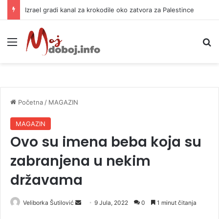
Izrael gradi kanal za krokodile oko zatvora za Palestince
Meni
P
Početna
/
MAGAZIN
MAGAZIN
Ovo su imena beba koja su
zabranjena u nekim
državama
Veliborka Šutilović
S
9 Jula, 2022
0
1 minut čitanja
e