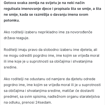
Gotova svaka zemlja na svijetu je na neki način
n
regulisala imenovanje djece i propisala šta se smije, a šta
d
ne smije, kada se razmišlja o davanju imena svom
a
potomku.
n
e
Ako roditelji izaberu neprikladno ime za novorođenče
m
a
država reaguje.
i
l
Roditelji imaju pravo da slobodno izaberu ime djeteta, ali
ne mogu odrediti pogrdno ime, ime kojim se vrijeđa moral
ili ime koje je u suprotnosti sa običajima i shvatanjima
sredine.
Ako roditelji ne odustanu od namjere da djetetu odrede
pogrdno ime, ime kojim se vrijeđa moral ili je u suprotnosti
sa običajima i shvatanjima sredine, matičar će dostaviti
predmet, sa svim spisima, nadležnom organu starateljstva
na odluku, prenosi 24sedam.