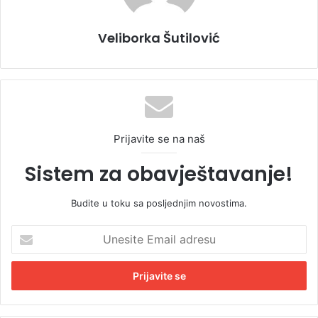
Veliborka Šutilović
Prijavite se na naš
Sistem za obavještavanje!
Budite u toku sa posljednjim novostima.
U
n
e
s
i
t