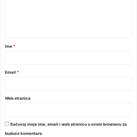
i
a
e
n
u
n
l
t
o
a
r
Ime
*
*
Email
*
Web stranica
Sačuvaj moje ime, email i web stranicu u ovom browseru za
buduće komentare.