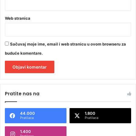
Web stranica
Sačuvaj moje ime, email i web stranicu u ovom browseru za
buduće komentare.
A
l
Pratite nas na
t
e
44.000
1.800
r
Pratilaca
Pratilaca
n
1.400
a
Pratilaca