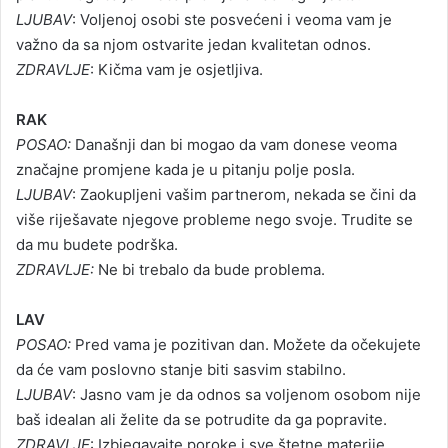
LJUBAV
: Voljenoj osobi ste posvećeni i veoma vam je
važno da sa njom ostvarite jedan kvalitetan odnos.
ZDRAVLJE
: Kičma vam je osjetljiva.
RAK
POSAO:
Današnji dan bi mogao da vam donese veoma
značajne promjene kada je u pitanju polje posla.
LJUBAV
: Zaokupljeni vašim partnerom, nekada se čini da
više riješavate njegove probleme nego svoje. Trudite se
da mu budete podrška.
ZDRAVLJE:
Ne bi trebalo da bude problema.
LAV
POSAO:
Pred vama je pozitivan dan. Možete da očekujete
da će vam poslovno stanje biti sasvim stabilno.
LJUBAV
: Jasno vam je da odnos sa voljenom osobom nije
baš idealan ali želite da se potrudite da ga popravite.
ZDRAVLJE
: Izbjegavajte poroke i sve štetne materije.