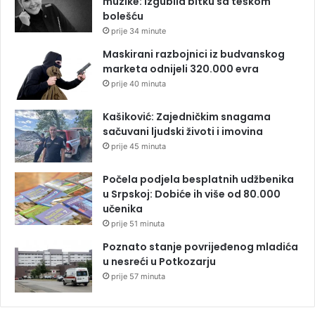
muzike: Izgubila bitku sa teškom
bolešću
prije 34 minute
Maskirani razbojnici iz budvanskog
marketa odnijeli 320.000 evra
prije 40 minuta
Kašiković: Zajedničkim snagama
sačuvani ljudski životi i imovina
prije 45 minuta
Počela podjela besplatnih udžbenika
u Srpskoj: Dobiće ih više od 80.000
učenika
prije 51 minuta
Poznato stanje povrijeđenog mladića
u nesreći u Potkozarju
prije 57 minuta