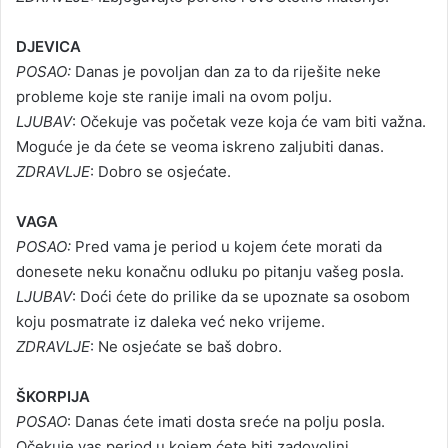
DJEVICA
POSAO:
Danas je povoljan dan za to da riješite neke
probleme koje ste ranije imali na ovom polju.
LJUBAV
: Očekuje vas početak veze koja će vam biti važna.
Moguće je da ćete se veoma iskreno zaljubiti danas.
ZDRAVLJE
: Dobro se osjećate.
VAGA
POSAO:
Pred vama je period u kojem ćete morati da
donesete neku konačnu odluku po pitanju vašeg posla.
LJUBAV
: Doći ćete do prilike da se upoznate sa osobom
koju posmatrate iz daleka već neko vrijeme.
ZDRAVLJE
: Ne osjećate se baš dobro.
ŠKORPIJA
POSAO
: Danas ćete imati dosta sreće na polju posla.
Očekuje vas period u kojem ćete biti zadovoljni