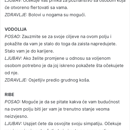
LJUBAV:
Očekuje vas prilika za poznanstvo sa osobom koja
će otvoreno flertovati sa vama.
ZDRAVLJE
: Bolovi u nogama su mogući.
VODOLIJA
POSAO
: Zauzmite se za svoje ciljeve na ovom polju i
pokažite da vam je stalo do toga da zaista napredujete.
Stalo vam je do karijere.
LJUBAV
: Ako želite promjene u odnosu sa voljenom
osobom potrebno je da joj iskreno pokažete šta očekujete
od nje.
ZDRAVLJE:
Osjetljiv predio grudnog koša.
RIBE
POSAO:
Moguće je da se pitate kakva će vam budućnost
na ovom polju biti jer vam je trenutno stanje veoma
neizvjesno.
LJUBAV
: Uspjet ćete da osvojite svoju simpatiju. Očekuje