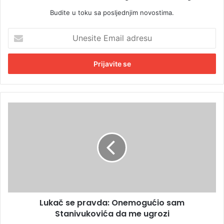
Budite u toku sa posljednjim novostima.
U
n
e
s
i
t
e
E
L
m
u
a
k
i
a
l
č
a
s
d
e
r
p
e
r
s
Lukač se pravda: Onemogućio sam
a
u
Stanivukovića da me ugrozi
v
d