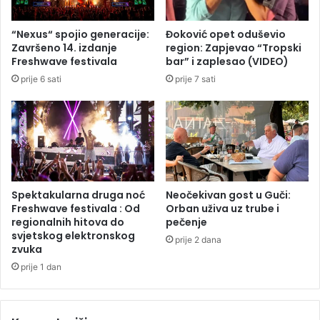
u
a
k
n
“Nexus“ spojio generacije:
Đoković opet oduševio
o
i
Završeno 14. izdanje
region: Zapjevao “Tropski
v
n
Freshwave festivala
bar” i zaplesao (VIDEO)
i
a
prije 6 sati
prije 7 sati
ć
,
a
r
d
e
a
n
m
o
e
v
u
i
g
r
Spektakularna druga noć
Neočekivan gost u Guči:
r
a
Freshwave festivala : Od
Orban uživa uz trube i
o
l
regionalnih hitova do
pečenje
z
svjetskog elektronskog
i
prije 2 dana
zvuka
i
m
u
prije 1 dan
k
u
ć