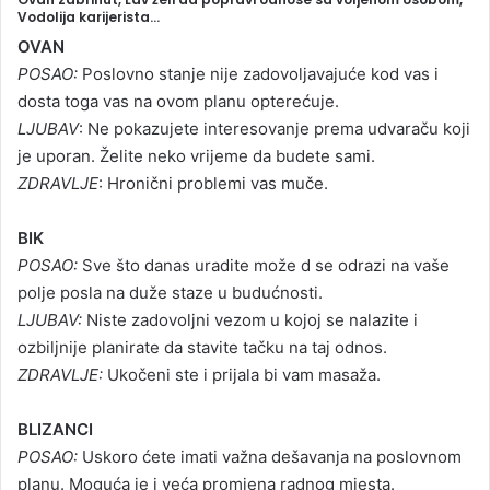
Vodolija karijerista…
a
OVAN
n
POSAO:
Poslovno stanje nije zadovoljavajuće kod vas i
e
dosta toga vas na ovom planu opterećuje.
m
LJUBAV
: Ne pokazujete interesovanje prema udvaraču koji
a
je uporan. Želite neko vrijeme da budete sami.
i
ZDRAVLJE
: Hronični problemi vas muče.
l
BIK
POSAO:
Sve što danas uradite može d se odrazi na vaše
polje posla na duže staze u budućnosti.
LJUBAV:
Niste zadovoljni vezom u kojoj se nalazite i
ozbiljnije planirate da stavite tačku na taj odnos.
ZDRAVLJE:
Ukočeni ste i prijala bi vam masaža.
BLIZANCI
POSAO:
Uskoro ćete imati važna dešavanja na poslovnom
planu. Moguća je i veća promjena radnog mjesta.