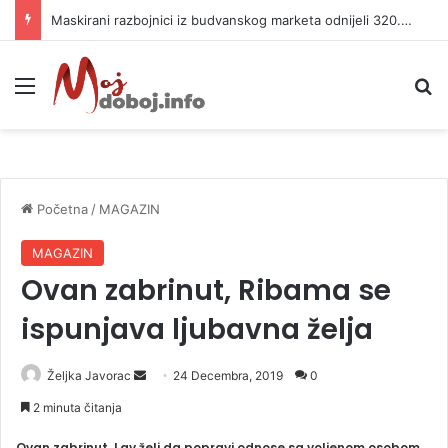
Maskirani razbojnici iz budvanskog marketa odnijeli 320.000 evra
Meni
P
Početna
/
MAGAZIN
MAGAZIN
Ovan zabrinut, Ribama se
ispunjava ljubavna želja
Željka Javorac
S
24 Decembra, 2019
0
e
2 minuta čitanja
n
Ovan zabrinut, Lav želi da popravi odnose sa voljenom osobom,
d