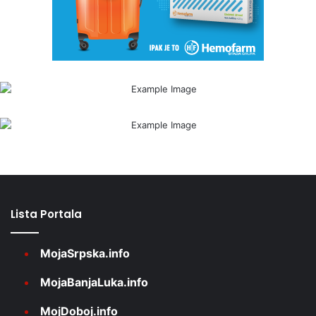
Lista Portala
MojaSrpska.info
MojaBanjaLuka.info
MojDoboj.info