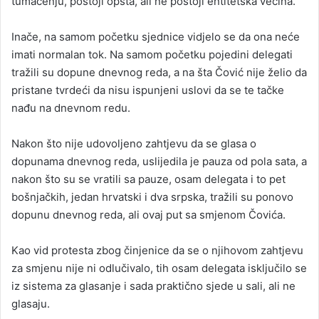
tumačenju, postoji opšta, ali ne postoji entitetska većina.
Inače, na samom početku sjednice vidjelo se da ona neće
imati normalan tok. Na samom početku pojedini delegati
tražili su dopune dnevnog reda, a na šta Čović nije želio da
pristane tvrdeći da nisu ispunjeni uslovi da se te tačke
nađu na dnevnom redu.
Nakon što nije udovoljeno zahtjevu da se glasa o
dopunama dnevnog reda, uslijedila je pauza od pola sata, a
nakon što su se vratili sa pauze, osam delegata i to pet
bošnjačkih, jedan hrvatski i dva srpska, tražili su ponovo
dopunu dnevnog reda, ali ovaj put sa smjenom Čovića.
Kao vid protesta zbog činjenice da se o njihovom zahtjevu
za smjenu nije ni odlučivalo, tih osam delegata isključilo se
iz sistema za glasanje i sada praktično sjede u sali, ali ne
glasaju.