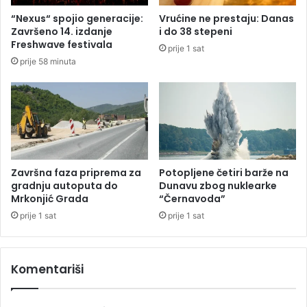
M
“Nexus“ spojio generacije:
Vrućine ne prestaju: Danas
a
Završeno 14. izdanje
i do 38 stepeni
l
Freshwave festivala
prije 1 sat
i
prije 58 minuta
ć
u
t
r
i
g
o
d
Završna faza priprema za
Potopljene četiri barže na
i
gradnju autoputa do
Dunavu zbog nuklearke
n
Mrkonjić Grada
“Černavoda”
e
prije 1 sat
prije 1 sat
z
a
t
Komentariši
v
o
r