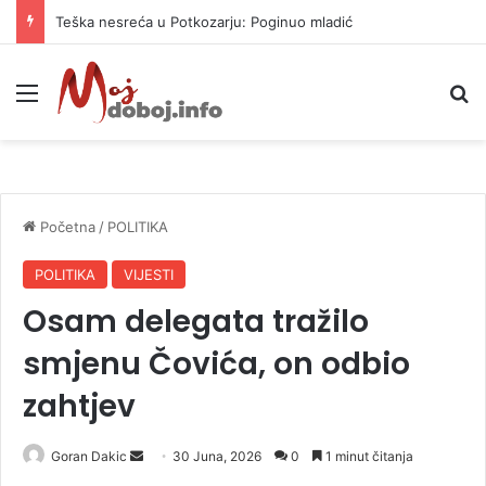
Teška nesreća u Potkozarju: Poginuo mladić
Meni
P
Početna
/
POLITIKA
POLITIKA
VIJESTI
Osam delegata tražilo
smjenu Čovića, on odbio
zahtjev
Goran Dakic
S
30 Juna, 2026
0
1 minut čitanja
e