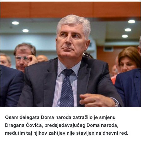
n
d
a
n
e
m
a
i
l
Osam delegata Doma naroda zatražilo je smjenu
Dragana Čovića, predsjedavajućeg Doma naroda,
međutim taj njihov zahtjev nije stavljen na dnevni red.