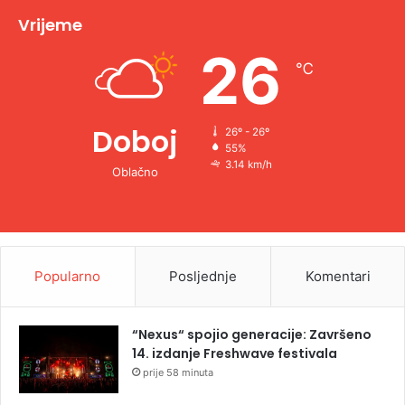
v
Vrijeme
e
26
℃
:
Doboj
26º - 26º
55%
3.14 km/h
Oblačno
Popularno
Posljednje
Komentari
“Nexus“ spojio generacije: Završeno
14. izdanje Freshwave festivala
prije 58 minuta