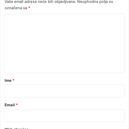
Vaša email adresa neće biti objavljivana.
Neophodna polja su
a
označena sa
*
K
o
m
e
n
t
a
r
Ime
*
*
Email
*