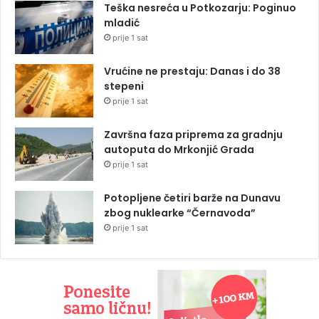
Teška nesreća u Potkozarju: Poginuo
mladić
prije 1 sat
Vrućine ne prestaju: Danas i do 38
stepeni
prije 1 sat
Završna faza priprema za gradnju
autoputa do Mrkonjić Grada
prije 1 sat
Potopljene četiri barže na Dunavu
zbog nuklearke “Černavoda”
prije 1 sat