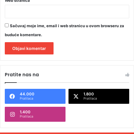
Web stranica
Sačuvaj moje ime, email i web stranicu u ovom browseru za
buduće komentare.
A
l
Pratite nas na
t
e
44.000
1.800
r
Pratilaca
Pratilaca
n
1.400
a
Pratilaca
t
i