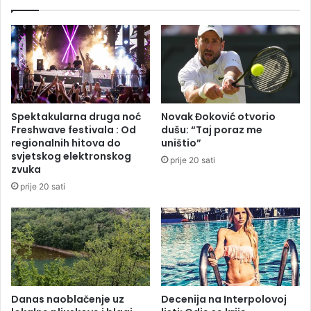
e
l
l
a
j
E
e
v
b
r
a
o
n
p
j
u
Spektakularna druga noć
Novak Đoković otvorio
a
,
Freshwave festivala : Od
dušu: “Taj poraz me
l
i
regionalnih hitova do
uništio”
u
m
svjetskog elektronskog
prije 20 sati
č
a
zvuka
k
m
prije 20 sati
e
r
š
t
k
v
o
i
l
h
e
o
d
H
Danas naoblačenje uz
Decenija na Interpolovoj