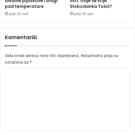
lokalne pljuskove i blagi
listi: Gdje se krije
o
pad temperature
Slobodanka Tošić?
l
a
prije 20 sati
prije 20 sati
n
d
i
Komentariši
j
e
d
Vaša email adresa neće biti objavljivana.
Neophodna polja su
o
označena sa
*
I
t
K
a
o
l
i
m
j
e
e
n
t
a