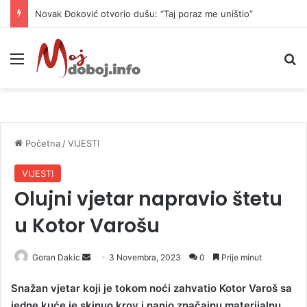
Novak Đoković otvorio dušu: “Taj poraz me uništio”
Meni
P
Početna
/
VIJESTI
VIJESTI
Olujni vjetar napravio štetu
u Kotor Varošu
Goran Dakic
S
3 Novembra, 2023
0
Prije minut
e
Snažan vjetar koji je tokom noći zahvatio Kotor Varoš sa
n
jedne kuće je skinuo krov i nanio značajnu materijalnu
d