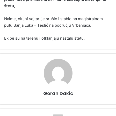
štetu,
a
n
Naime, olujni vejtar je srušio i stablo na magistralnom
e
putu Banja Luka – Teslić na području Vrbanjaca.
m
a
i
Ekipe su na terenu i otklanjaju nastalu štetu.
l
Goran Dakic