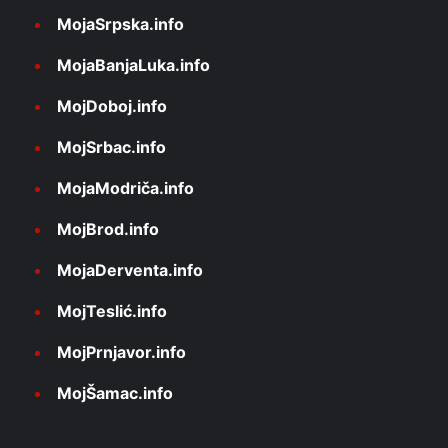
MojaSrpska.info
MojaBanjaLuka.info
MojDoboj.info
MojSrbac.info
MojaModriča.info
MojBrod.info
MojaDerventa.info
MojTeslić.info
MojPrnjavor.info
MojŠamac.info