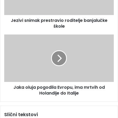
d
s
r
n
e
i
s
Jezivi snimak prestravio roditelje banjalučke
m
u
škole
a
k
p
J
r
a
e
k
s
a
t
o
r
l
a
u
v
j
i
a
o
Jaka oluja pogodila Evropu, ima mrtvih od
p
r
Holandije do Italije
o
o
g
d
o
i
d
Slični tekstovi
t
i