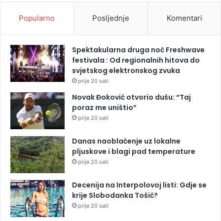
Popularno
Posljednje
Komentari
Spektakularna druga noć Freshwave
festivala : Od regionalnih hitova do
svjetskog elektronskog zvuka
prije 20 sati
Novak Đoković otvorio dušu: “Taj
poraz me uništio”
prije 20 sati
Danas naoblačenje uz lokalne
pljuskove i blagi pad temperature
prije 20 sati
Decenija na Interpolovoj listi: Gdje se
krije Slobodanka Tošić?
prije 20 sati