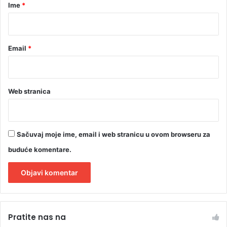
r
Ime
*
*
Email
*
Web stranica
Sačuvaj moje ime, email i web stranicu u ovom browseru za
buduće komentare.
A
l
Pratite nas na
t