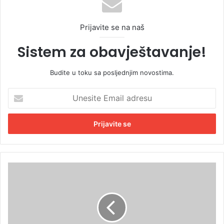
Prijavite se na naš
Sistem za obavještavanje!
Budite u toku sa posljednjim novostima.
U
n
e
s
i
t
e
E
J
m
e
a
z
i
i
l
v
a
i