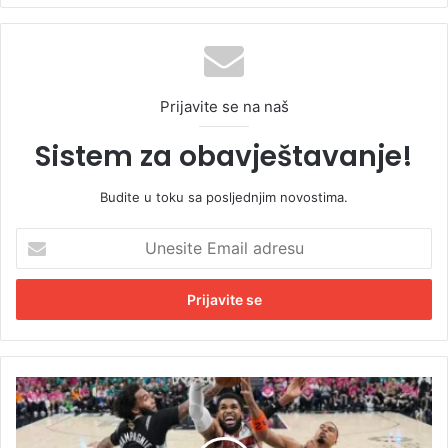
Prijavite se na naš
Sistem za obavještavanje!
Budite u toku sa posljednjim novostima.
U
n
e
s
i
t
e
E
N
m
i
a
k