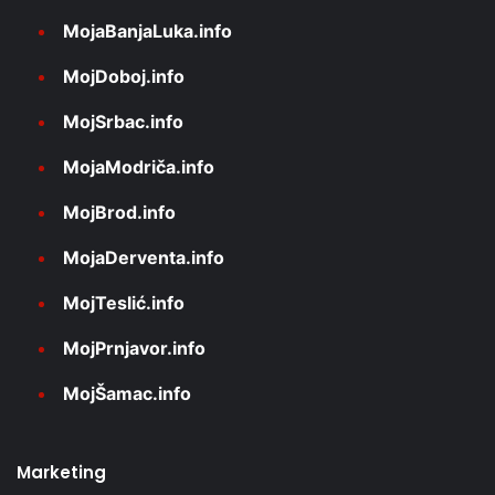
MojaBanjaLuka.info
MojDoboj.info
MojSrbac.info
MojaModriča.info
MojBrod.info
MojaDerventa.info
MojTeslić.info
MojPrnjavor.info
MojŠamac.info
Marketing