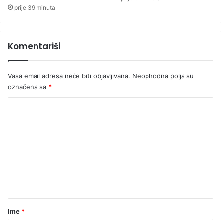
C
prije 39 minuta
R
S
Komentariši
Vaša email adresa neće biti objavljivana.
Neophodna polja su
označena sa
*
K
o
m
e
n
t
a
r
Ime
*