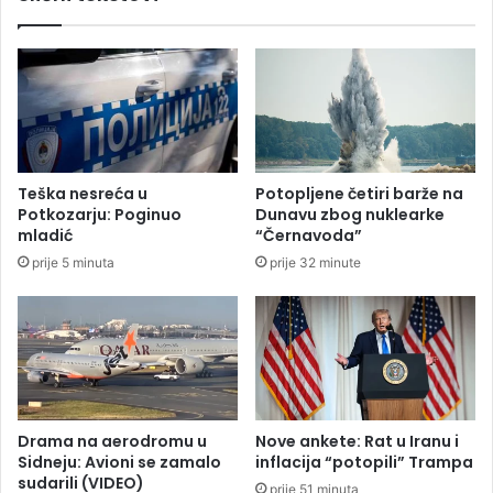
a
a
l
n
u
j
a
l
u
c
i
Teška nesreća u
Potopljene četiri barže na
,
Potkozarju: Poginuo
Dunavu zbog nuklearke
p
mladić
“Černavoda”
r
prije 5 minuta
prije 32 minute
e
b
a
č
e
n
n
a
Drama na aerodromu u
Nove ankete: Rat u Iranu i
U
Sidneju: Avioni se zamalo
inflacija “potopili” Trampa
sudarili (VIDEO)
K
prije 51 minuta