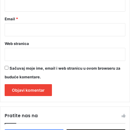
*
Email
*
Web stranica
Sačuvaj moje ime, email i web stranicu u ovom browseru za
buduće komentare.
A
l
Pratite nas na
t
e