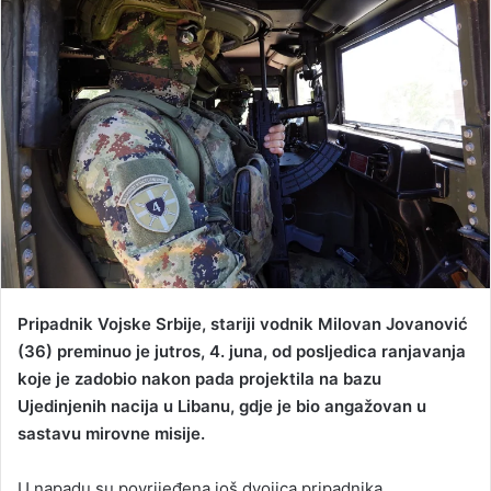
d
a
n
e
m
a
i
l
Pripadnik Vojske Srbije, stariji vodnik Milovan Jovanović
(36) preminuo je jutros, 4. juna, od posljedica ranjavanja
koje je zadobio nakon pada projektila na bazu
Ujedinjenih nacija u Libanu, gdje je bio angažovan u
sastavu mirovne misije.
U napadu su povrijeđena još dvojica pripadnika