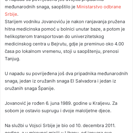
međunarodnih snaga, saopštilo je
Ministarstvo odbrane
Srbije
.
Starijem vodniku Jovanoviću je nakon ranjavanja pružena
hitna medicinska pomoć u bolnici unutar baze, a potom je
helikopterom transportovan do univerzitetskog
medicinskog centra u Bejrutu, gdje je preminuo oko 4.00
časa po lokalnom vremenu, stoji u saopštenju, prenosi
Tanjug.
U napadu su povrijeđena još dva pripadnika međunarodnih
snaga, jedan iz oružanih snaga El Salvadora i jedan iz
oružanih snaga Španije.
Jovanović je rođen 6. juna 1989. godine u Kraljevu. Za
sobom je ostavio suprugu i dvoje maloljetne djece.
Na službi u Vojsci Srbije je bio od 10. decembra 2011.
godine, a u mirovnoj misiji u Libanu, od januara ove