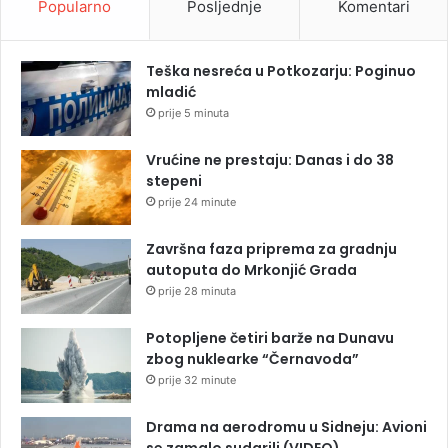
Popularno
Posljednje
Komentari
Teška nesreća u Potkozarju: Poginuo
mladić
prije 5 minuta
Vrućine ne prestaju: Danas i do 38
stepeni
prije 24 minute
Završna faza priprema za gradnju
autoputa do Mrkonjić Grada
prije 28 minuta
Potopljene četiri barže na Dunavu
zbog nuklearke “Černavoda”
prije 32 minute
Drama na aerodromu u Sidneju: Avioni
se zamalo sudarili (VIDEO)