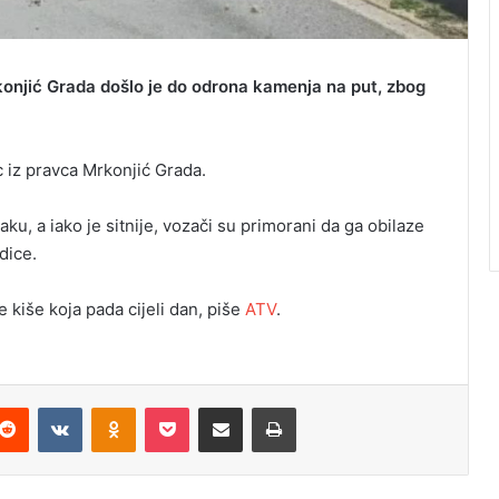
onjić Grada došlo je do odrona kamenja na put, zbog
 iz pravca Mrkonjić Grada.
aku, a iako je sitnije, vozači su primorani da ga obilaze
dice.
 kiše koja pada cijeli dan, piše
ATV
.
Reddit
VKontakte
Odnoklassniki
Pocket
Podijeli putem Emaila
Odštampaj