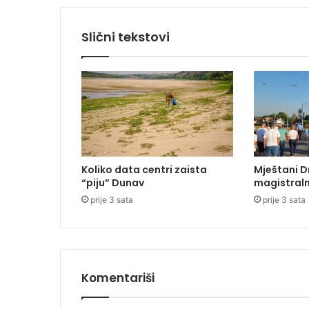
g
r
Slični tekstovi
a
n
i
c
a
m
a
č
e
Koliko data centri zaista
Mještani D
k
“piju” Dunav
magistraln
a
prije 3 sata
prije 3 sata
j
u
d
a
n
i
Komentariši
m
a