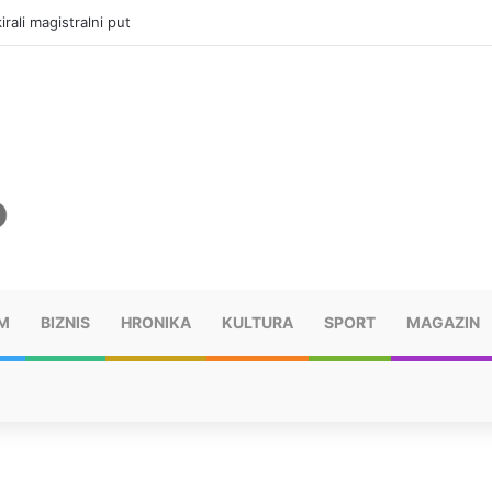
vatru u selima kod Trebinja
M
BIZNIS
HRONIKA
KULTURA
SPORT
MAGAZIN