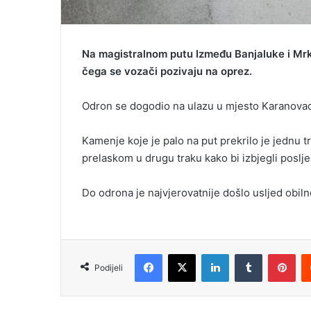
Na magistralnom putu Između Banjaluke i Mrk
čega se vozači pozivaju na oprez.
Odron se dogodio na ulazu u mjesto Karanovac
Kamenje koje je palo na put prekrilo je jednu tr
prelaskom u drugu traku kako bi izbjegli poslje
Do odrona je najvjerovatnije došlo usljed obilne
Facebook
X
LinkedIn
Tumblr
Pinterest
Podijeli