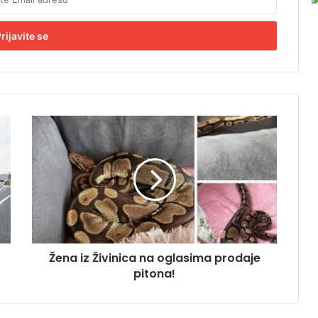
Ž
e
n
a
i
z
Ž
i
v
Žena iz Živinica na oglasima prodaje
i
pitona!
n
i
c
a