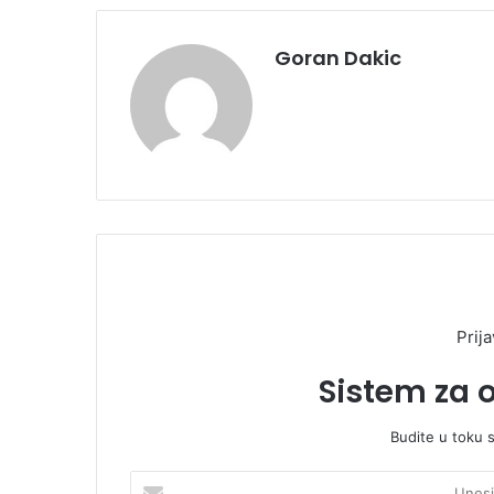
Goran Dakic
Prija
Sistem za 
Budite u toku 
U