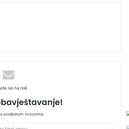
vite se na naš
obavještavanje!
sa posljednjim novostima.