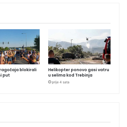
n
a
o
g
l
a
s
i
m
a
p
ragočaja blokirali
Helikopter ponovo gasi vatru
r
i put
u selima kod Trebinja
o
prije 4 sata
d
a
j
e
p
i
t
o