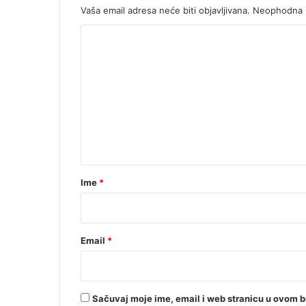
Vaša email adresa neće biti objavljivana.
Neophodna p
K
o
m
e
n
t
a
r
Ime
*
*
Email
*
Sačuvaj moje ime, email i web stranicu u ovom 