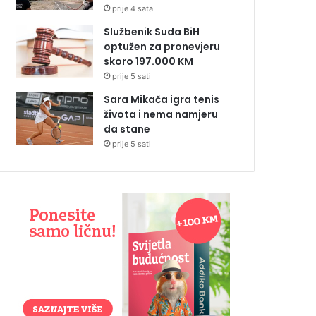
prije 4 sata
Službenik Suda BiH
optužen za pronevjeru
skoro 197.000 KM
prije 5 sati
Sara Mikača igra tenis
života i nema namjeru
da stane
prije 5 sati