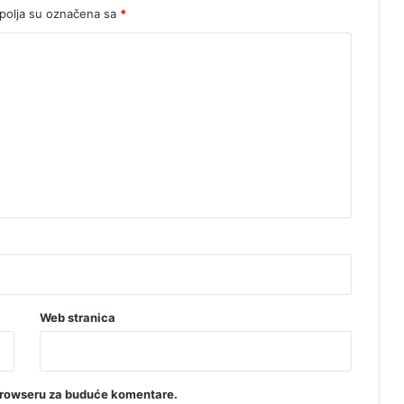
n
olja su označena sa
*
a
!
Web stranica
browseru za buduće komentare.