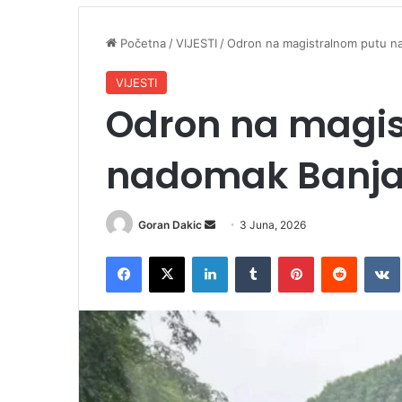
Početna
/
VIJESTI
/
Odron na magistralnom putu n
VIJESTI
Odron na magi
nadomak Banja
Goran Dakic
S
3 Juna, 2026
e
Facebook
X
LinkedIn
Tumblr
Pinterest
Reddit
VK
n
d
a
n
e
m
a