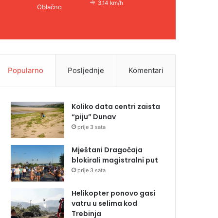
3.14 km/h
Oblačno
Popularno
Posljednje
Komentari
Koliko data centri zaista
“piju” Dunav
prije 3 sata
Mještani Dragočaja
blokirali magistralni put
prije 3 sata
Helikopter ponovo gasi
vatru u selima kod
Trebinja