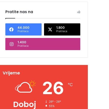
Pratite nas na
44.000
1.800
Pratilaca
Pratilaca
1.400
Pratilaca
Vrijeme
26
℃
Doboj
26º - 26º
55%