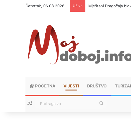
Četvrtak, 06.08.2026.
Uživo
Helikopter ponovo gasi 
POČETNA
VIJESTI
DRUŠTVO
TURIZA
Nasumični tekstovi
Pretraga
za