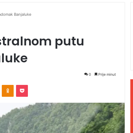
adomak Banjaluke
stralnom putu
luke
0
Prije minut
ontakte
Odnoklassniki
Pocket