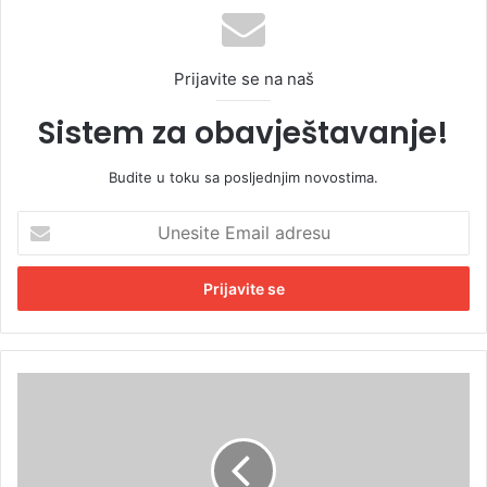
Prijavite se na naš
Sistem za obavještavanje!
Budite u toku sa posljednjim novostima.
U
n
e
s
i
t
e
E
N
m
o
a
v
i
i
l
l