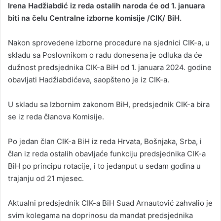
Irena Hadžiabdić iz reda ostalih naroda će od 1. januara
n
biti na čelu Centralne izborne komisije /CIK/ BiH.
d
a
Nakon sprovedene izborne procedure na sjednici CIK-a, u
n
skladu sa Poslovnikom o radu donesena je odluka da će
e
dužnost predsjednika CIK-a BiH od 1. januara 2024. godine
m
a
obavljati Hadžiabdićeva, saopšteno je iz CIK-a.
i
l
U skladu sa Izbornim zakonom BiH, predsjednik CIK-a bira
se iz reda članova Komisije.
Po jedan član CIK-a BiH iz reda Hrvata, Bošnjaka, Srba, i
član iz reda ostalih obavljaće funkciju predsjednika CIK-a
BiH po principu rotacije, i to jedanput u sedam godina u
trajanju od 21 mjesec.
Aktualni predsjednik CIK-a BiH Suad Arnautović zahvalio je
svim kolegama na doprinosu da mandat predsjednika