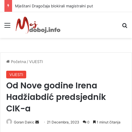
Mještani Dragočaja blokirali magistralni put
Meni
P
Početna
/
VIJESTI
VIJESTI
Od Nove godine Irena
Hadžiabdić predsjednik
CIK-a
Goran Dakic
S
21 Decembra, 2023
0
1 minut čitanja
e