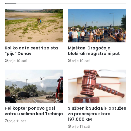
i
r
i
a
i
ž
n
e
v
o
e
d
s
S
t
t
Koliko data centri zaista
Mještani Dragočaja
i
a
“piju” Dunav
blokirali magistralni put
t
n
prije 10 sati
prije 10 sati
o
i
r
v
e
u
k
o
v
i
ć
Helikopter ponovo gasi
Službenik Suda BiH optužen
a
vatru u selima kod Trebinja
za pronevjeru skoro
d
197.000 KM
prije 11 sati
a
prije 11 sati
o