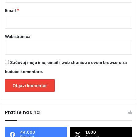
3
0
Email
*
m
i
l
i
Web stranica
o
n
a
K
Sačuvaj moje ime, email i web stranicu u ovom browseru za
M
buduće komentare.
A
l
Pratite nas na
t
e
44.000
1.800
r
Pratilaca
Pratilaca