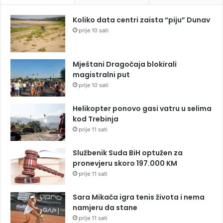
Koliko data centri zaista “piju” Dunav
prije 10 sati
Mještani Dragočaja blokirali
magistralni put
prije 10 sati
Helikopter ponovo gasi vatru u selima
kod Trebinja
prije 11 sati
Službenik Suda BiH optužen za
pronevjeru skoro 197.000 KM
prije 11 sati
Sara Mikača igra tenis života i nema
namjeru da stane
prije 11 sati