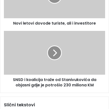
a
e
d
t
r
o
e
v
s
Novi letovi dovode turiste, ali i investitore
i
u
d
o
S
v
N
o
S
d
D
e
i
t
k
u
o
r
a
i
l
SNSD i koalicija traže od Stanivukovića da
s
i
t
objasni gdje je potrošio 230 miliona KM
c
e
i
,
j
a
a
Slični tekstovi
l
t