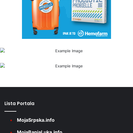
Lista Portala
MojaSrpska.info
MojaBanjaLuka.info