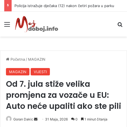
Policija istražuje dječaka (12) nakon četiri požara u parku
Meni
P
Početna
/
MAGAZIN
MAGAZIN
VIJESTI
Od 7. jula stiže velika
promjena za vozače u EU:
Auto neće upaliti ako ste pili
Goran Dakic
S
31 Maja, 2026
0
1 minut čitanja
e