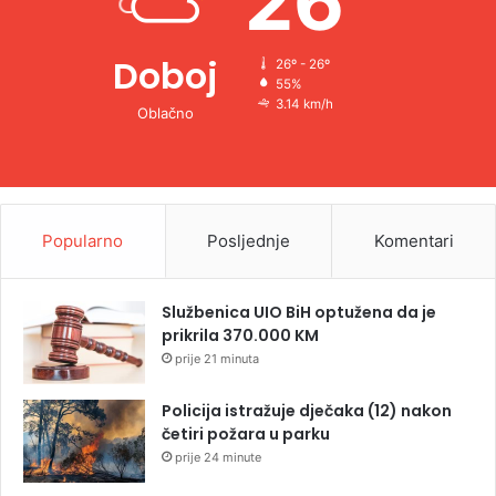
26
Doboj
26º - 26º
55%
3.14 km/h
Oblačno
Popularno
Posljednje
Komentari
Službenica UIO BiH optužena da je
prikrila 370.000 KM
prije 21 minuta
Policija istražuje dječaka (12) nakon
četiri požara u parku
prije 24 minute