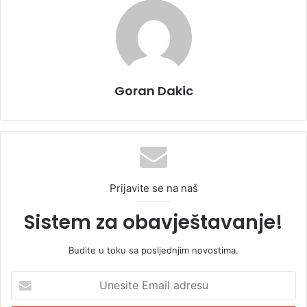
Goran Dakic
Prijavite se na naš
Sistem za obavještavanje!
Budite u toku sa posljednjim novostima.
U
n
e