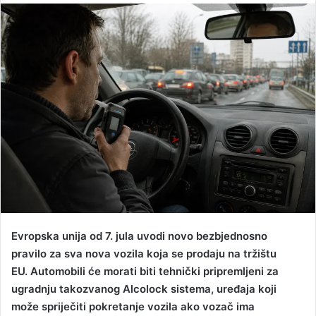
n
d
a
n
e
m
a
i
l
Evropska unija od 7. jula uvodi novo bezbjednosno
pravilo za sva nova vozila koja se prodaju na tržištu
EU. Automobili će morati biti tehnički pripremljeni za
ugradnju takozvanog Alcolock sistema, uređaja koji
može spriječiti pokretanje vozila ako vozač ima