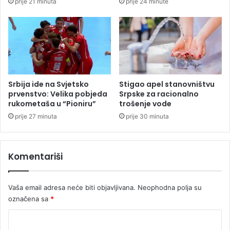
prije 21 minuta
prije 24 minute
ć
a
e
t
m
a
e
–
t
k
e
o
p
z
r
a
Srbija ide na Svjetsko
Stigao apel stanovništvu
e
p
prvenstvo: Velika pobjeda
Srpske za racionalno
d
r
rukometaša u “Pioniru”
trošenje vode
a
a
prije 27 minuta
prije 30 minuta
t
v
o
o
r
u
Komentariši
a
p
u
r
S
a
Vaša email adresa neće biti objavljivana.
Neophodna polja su
r
v
p
označena sa
*
l
s
j
K
k
a