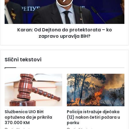
š
:
t
O
a
d
j
D
M
Karan: Od Dejtona do protektorata – ko
e
U
zapravo upravlja BiH?
j
P
t
-
o
a
n
Slični tekstovi
:
a
D
d
j
o
e
p
c
r
a
o
s
t
v
e
e
k
Službenica UIO BiH
Policija istražuje dječaka
č
t
optužena da je prikrila
(12) nakon četiri požara u
e
o
370.000 KM
parku
š
r