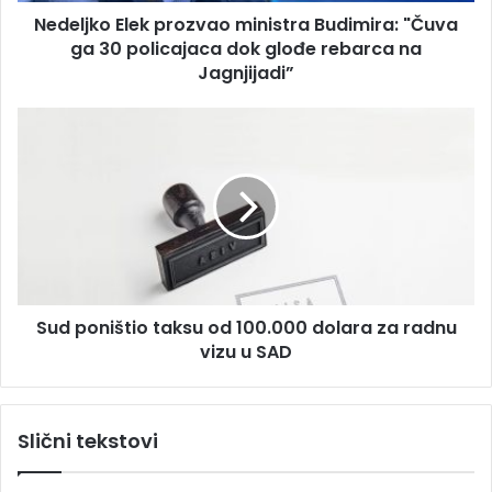
E
s
Nedeljko Elek prozvao ministra Budimira: "Čuva
l
u
ga 30 policajaca dok glođe rebarca na
e
k
Jagnjijadi”
p
r
S
o
u
z
d
v
p
a
o
o
n
m
i
i
š
n
t
i
Sud poništio taksu od 100.000 dolara za radnu
i
s
vizu u SAD
o
t
t
r
a
a
k
Slični tekstovi
B
s
u
u
d
o