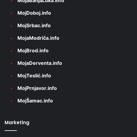
MojaBanjaLuka.info
MojDoboj.info
MojSrbac.info
MojaModriča.info
MojBrod.info
MojaDerventa.info
MojTeslić.info
MojPrnjavor.info
MojŠamac.info
Marketing