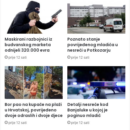
i
d
m
1
i
0
r
0
a
.
:
0
Maskirani razbojnici iz
Poznato stanje
"
0
budvanskog marketa
povrijeđenog mladića u
Č
0
odnijeli 320.000 evra
nesreći u Potkozarju
u
d
prije 12 sati
prije 12 sati
v
o
a
l
g
a
a
r
3
a
0
z
p
a
o
r
Bor pao na kupače na plaži
Detalji nesreće kod
l
a
u Hrvatskoj, povrijeđeno
Banjaluke u kojoj je
i
d
dvoje odraslih i dvoje djece
poginuo mladić
c
n
prije 12 sati
prije 12 sati
a
u