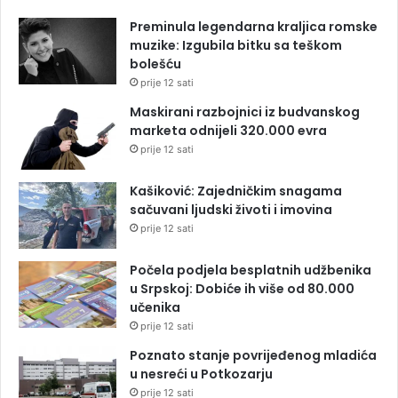
Preminula legendarna kraljica romske
muzike: Izgubila bitku sa teškom
bolešću
prije 12 sati
Maskirani razbojnici iz budvanskog
marketa odnijeli 320.000 evra
prije 12 sati
Kašiković: Zajedničkim snagama
sačuvani ljudski životi i imovina
prije 12 sati
Počela podjela besplatnih udžbenika
u Srpskoj: Dobiće ih više od 80.000
učenika
prije 12 sati
Poznato stanje povrijeđenog mladića
u nesreći u Potkozarju
prije 12 sati