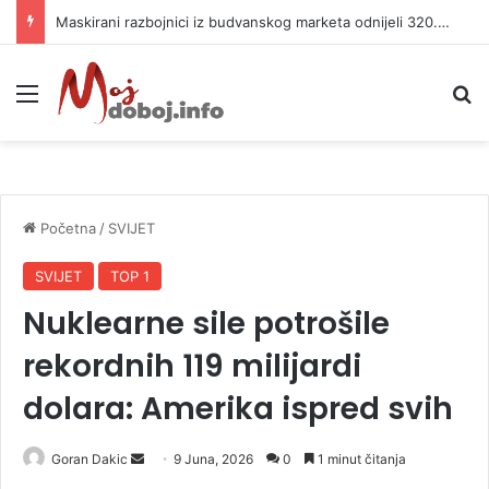
Maskirani razbojnici iz budvanskog marketa odnijeli 320.000 evra
Meni
P
Početna
/
SVIJET
SVIJET
TOP 1
Nuklearne sile potrošile
rekordnih 119 milijardi
dolara: Amerika ispred svih
Goran Dakic
S
9 Juna, 2026
0
1 minut čitanja
e