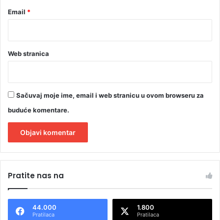
J
a
Email
*
g
n
j
i
Web stranica
j
a
d
i
Sačuvaj moje ime, email i web stranicu u ovom browseru za
”
buduće komentare.
A
l
Pratite nas na
t
e
44.000
1.800
r
Pratilaca
Pratilaca