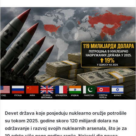
n
d
a
n
e
m
a
i
l
Devet država koje posjeduju nuklearno oružje potrošile
su tokom 2025. godine skoro 120 milijardi dolara na
održavanje i razvoj svojih nuklearnih arsenala, što je za
19 odsto više nego godinu ranije. Najveći dio novca