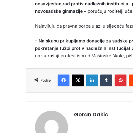
nesavjestan rad protiv nadležnih institucija i
novosadske gimnazije –
poručuju roditelji uče
Najavljuju da pravna borba ulazi u sljedeću faz
– Na skupu prikupljamo donacije za sudske p
pokretanje tužbi protiv nadležnih institucija!
na sutrašnji protest ispred Mašinske škole, piš
Facebook
X
LinkedIn
Tumblr
Pinterest
Podijeli
Goran Dakic