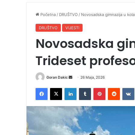
Početna
/
DRUŠTVO
/
Novosadska gimnazija u kola
DRUŠTVO
VIJESTI
Novosadska gim
Trideset profes
Goran Dakic
S
26 Maja, 2026
e
Facebook
X
LinkedIn
Tumblr
Pinterest
Reddit
VK
n
d
a
n
e
m