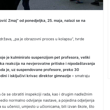
vić Zmaj” od ponedjeljka, 25. maja, nalazi se na
država, „pa je obrazovni proces u kolapsu”, tvrde
e je kulminiralo suspenzijom pet profesora, veliki
ska reakcija na nevjerovatne pritiske i nipodaštavanja
Sada je, uz suspendovane profesore, preko 30
ni i isključivi krivac direktor gimnazije –
smatraju
 će se obratiti inspekciji rada, kao i drugim nadležnim
ijedio normalno odvijanje nastave, a pojedina odjeljenja
a su učenici, umjesto u učionicama, bili izvan škole, što