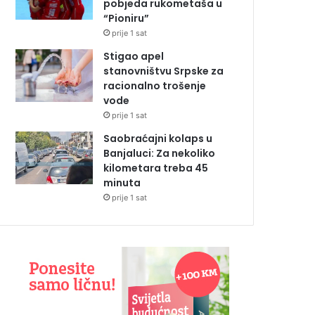
pobjeda rukometaša u
“Pioniru”
prije 1 sat
Stigao apel
stanovništvu Srpske za
racionalno trošenje
vode
prije 1 sat
Saobraćajni kolaps u
Banjaluci: Za nekoliko
kilometara treba 45
minuta
prije 1 sat