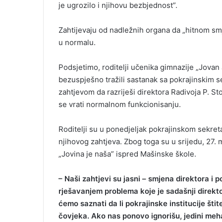
je ugrozilo i njihovu bezbjednost”.
Zahtijevaju od nadležnih organa da „hitnom s
u normalu.
Podsjetimo, roditelji učenika gimnazije „Jovan
bezuspješno tražili sastanak sa pokrajinskim
zahtjevom da razriješi direktora Radivoja P. St
se vrati normalnom funkcionisanju.
Roditelji su u ponedjeljak pokrajinskom sekret
njihovog zahtjeva. Zbog toga su u srijedu, 27.
„Jovina je naša” ispred Mašinske škole.
– Naši zahtjevi su jasni – smjena direktora i po
rješavanjem problema koje je sadašnji direkto
ćemo saznati da li pokrajinske institucije štit
čovjeka. Ako nas ponovo ignorišu, jedini meha