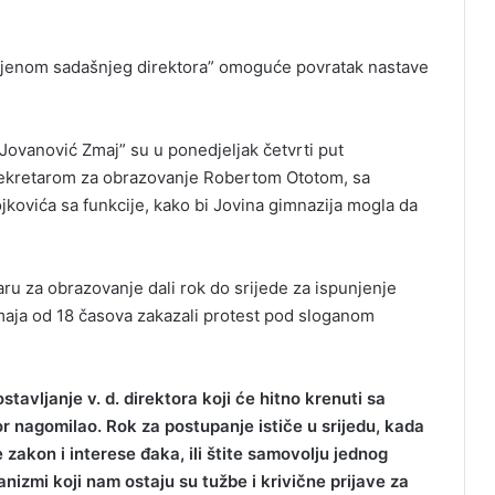
mjenom sadašnjeg direktora” omoguće povratak nastave
 Jovanović Zmaj” su u ponedjeljak četvrti put
 sekretarom za obrazovanje Robertom Ototom, sa
ojkovića sa funkcije, kako bi Jovina gimnazija mogla da
aru za obrazovanje dali rok do srijede za ispunjenje
 maja od 18 časova zakazali protest pod sloganom
stavljanje v. d. direktora koji će hitno krenuti sa
r nagomilao. Rok za postupanje ističe u srijedu, kada
e zakon i interese đaka, ili štite samovolju jednog
nizmi koji nam ostaju su tužbe i krivične prijave za