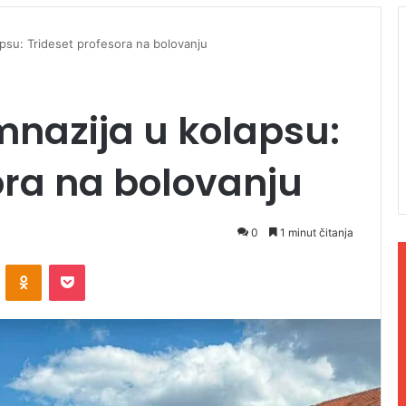
psu: Trideset profesora na bolovanju
nazija u kolapsu:
ora na bolovanju
0
1 minut čitanja
ontakte
Odnoklassniki
Pocket