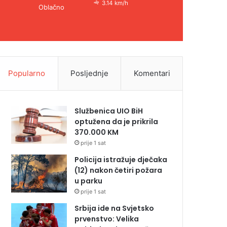
3.14 km/h
Oblačno
Popularno
Posljednje
Komentari
Službenica UIO BiH
optužena da je prikrila
370.000 KM
prije 1 sat
Policija istražuje dječaka
(12) nakon četiri požara
u parku
prije 1 sat
Srbija ide na Svjetsko
prvenstvo: Velika