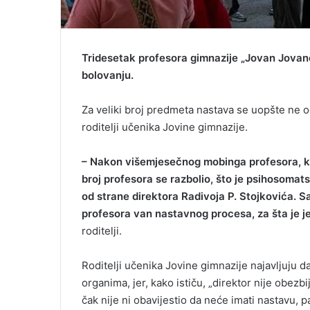
Tridesetak profesora gimnazije „Jovan Jovano
bolovanju.
Za veliki broj predmeta nastava se uopšte ne o
roditelji učenika Jovine gimnazije.
– Nakon višemjesečnog mobinga profesora, koj
broj profesora se razbolio, što je psihosomat
od strane direktora Radivoja P. Stojkovića. 
profesora van nastavnog procesa, za šta je jedi
roditelji.
Roditelji učenika Jovine gimnazije najavljuju da
organima, jer, kako ističu, „direktor nije obezb
čak nije ni obavijestio da neće imati nastavu, p