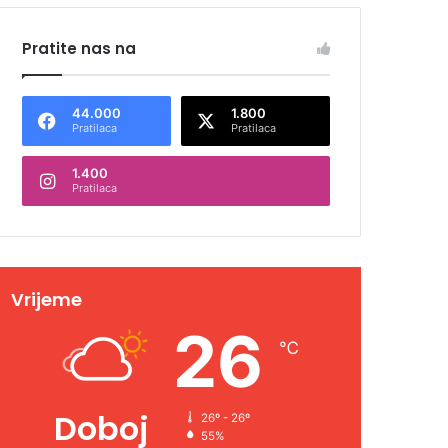
Pratite nas na
44.000
1.800
Pratilaca
Pratilaca
1.400
Pratilaca
Vrijeme
26
℃
Doboj
26º - 26º
55%