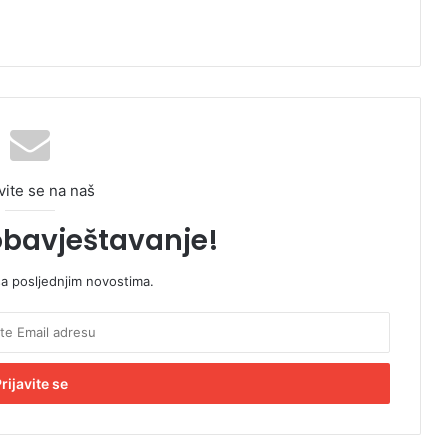
vite se na naš
obavještavanje!
sa posljednjim novostima.