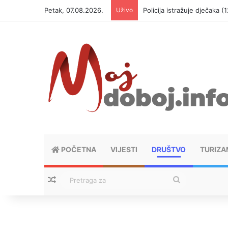
Petak, 07.08.2026.
Uživo
Policija istražuje dječaka 
POČETNA
VIJESTI
DRUŠTVO
TURIZA
Nasumični tekstovi
Pretraga
za