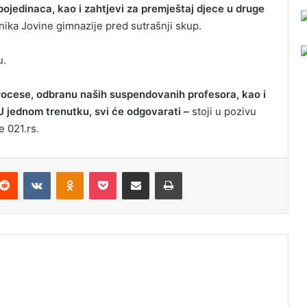
 pojedinaca, kao i zahtjevi za premještaj djece u druge
nika Jovine gimnazije pred sutrašnji skup.
u.
rocese, odbranu naših suspendovanih profesora, kao i
 U jednom trenutku, svi će odgovarati –
stoji u pozivu
e 021.rs.
Reddit
VKontakte
Odnoklassniki
Pocket
Podijeli putem Emaila
Odštampaj