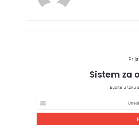
Prija
Sistem za 
Budite u toku 
U
n
e
s
i
t