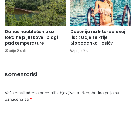
a
O
l
i
m
Danas naoblačenje uz
Decenija na Interpolovoj
lokalne pljuskove i blagi
listi: Gdje se krije
p
pad temperature
Slobodanka Tošić?
i
j
prije 8 sati
prije 9 sati
s
k
i
Komentariši
m
i
g
Vaša email adresa neće biti objavljivana.
Neophodna polja su
r
označena sa
*
a
m
K
a
o
m