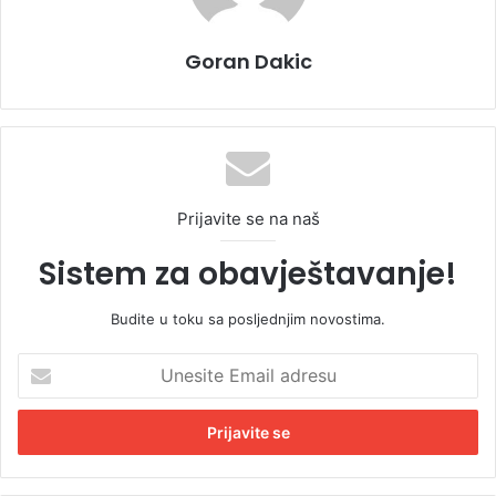
Goran Dakic
Prijavite se na naš
Sistem za obavještavanje!
Budite u toku sa posljednjim novostima.
U
n
e
s
i
t