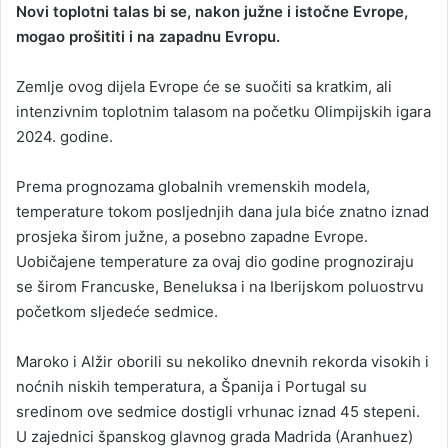
Novi toplotni talas bi se, nakon južne i istočne Evrope,
n
mogao prošititi i na zapadnu Evropu.
d
a
Zemlje ovog dijela Evrope će se suočiti sa kratkim, ali
n
intenzivnim toplotnim talasom na početku Olimpijskih igara
e
2024. godine.
m
a
i
Prema prognozama globalnih vremenskih modela,
l
temperature tokom posljednjih dana jula biće znatno iznad
prosjeka širom južne, a posebno zapadne Evrope.
Uobičajene temperature za ovaj dio godine prognoziraju
se širom Francuske, Beneluksa i na Iberijskom poluostrvu
početkom sljedeće sedmice.
Maroko i Alžir oborili su nekoliko dnevnih rekorda visokih i
noćnih niskih temperatura, a Španija i Portugal su
sredinom ove sedmice dostigli vrhunac iznad 45 stepeni.
U zajednici španskog glavnog grada Madrida (Aranhuez)