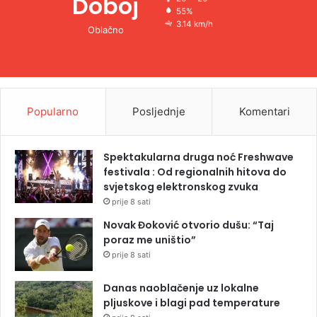
Doboj
55%
3.14 km/h
Oblačno
Popularno
Posljednje
Komentari
Spektakularna druga noć Freshwave
festivala : Od regionalnih hitova do
svjetskog elektronskog zvuka
prije 8 sati
Novak Đoković otvorio dušu: “Taj
poraz me uništio”
prije 8 sati
Danas naoblačenje uz lokalne
pljuskove i blagi pad temperature