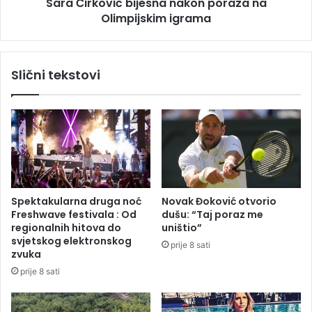
Sara Ćirković bijesna nakon poraza na
b
v
i
Olimpijskim igrama
i
s
ć
t
b
v
i
Slični tekstovi
o
j
u
e
B
s
a
n
n
a
j
n
i
a
M
k
l
o
Spektakularna druga noć
Novak Đoković otvorio
j
n
Freshwave festivala : Od
dušu: “Taj poraz me
e
p
regionalnih hitova do
uništio”
č
o
svjetskog elektronskog
prije 8 sati
a
r
zvuka
n
a
prije 8 sati
i
z
c
a
i
n