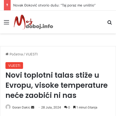
Novak Đoković otvorio dušu: “Taj poraz me uništio”
Meni
P
Početna
/
VIJESTI
VIJESTI
Novi toplotni talas stiže u
Evropu, visoke temperature
neće zaobići ni nas
Goran Dakic
S
28 Jula, 2024
0
1 minut čitanja
e