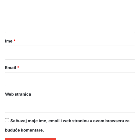
e
n
t
a
r
Ime
*
*
Email
*
Web stranica
Sačuvaj moje ime, email i web stranicu u ovom browseru za
buduće komentare.