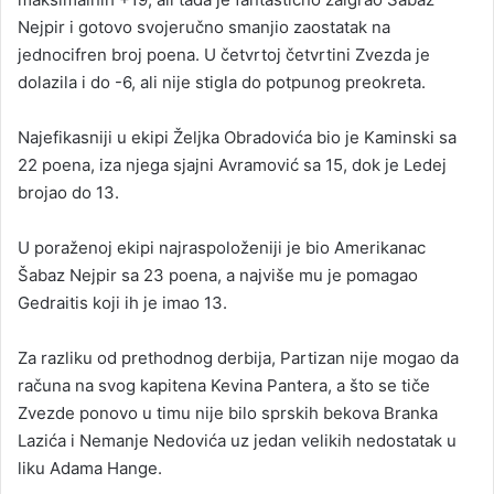
Nejpir i gotovo svojeručno smanjio zaostatak na
jednocifren broj poena. U četvrtoj četvrtini Zvezda je
dolazila i do -6, ali nije stigla do potpunog preokreta.
Najefikasniji u ekipi Željka Obradovića bio je Kaminski sa
22 poena, iza njega sjajni Avramović sa 15, dok je Ledej
brojao do 13.
U poraženoj ekipi najraspoloženiji je bio Amerikanac
Šabaz Nejpir sa 23 poena, a najviše mu je pomagao
Gedraitis koji ih je imao 13.
Za razliku od prethodnog derbija, Partizan nije mogao da
računa na svog kapitena Kevina Pantera, a što se tiče
Zvezde ponovo u timu nije bilo sprskih bekova Branka
Lazića i Nemanje Nedovića uz jedan velikih nedostatak u
liku Adama Hange.