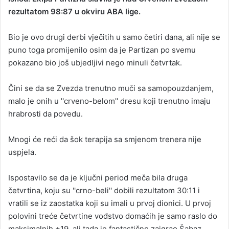
rezultatom 98:87 u okviru ABA lige.
a
n
Bio je ovo drugi derbi vječitih u samo četiri dana, ali nije se
e
puno toga promijenilo osim da je Partizan po svemu
m
a
pokazano bio još ubjedljivi nego minuli četvrtak.
i
l
Čini se da se Zvezda trenutno muči sa samopouzdanjem,
malo je onih u ''crveno-belom'' dresu koji trenutno imaju
hrabrosti da povedu.
Mnogi će reći da šok terapija sa smjenom trenera nije
uspjela.
Ispostavilo se da je ključni period meča bila druga
četvrtina, koju su ''crno-beli'' dobili rezultatom 30:11 i
vratili se iz zaostatka koji su imali u prvoj dionici. U prvoj
polovini treće četvrtine vođstvo domaćih je samo raslo do
maksimalnih +19, ali tada je fantastično zaigrao Šabaz