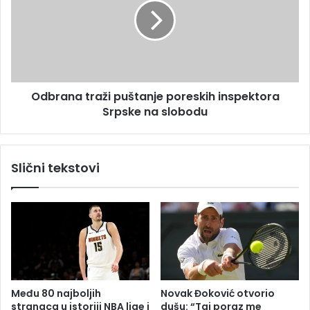
U
r
N
a
:
n
"
a
N
t
i
r
j
Odbrana traži puštanje poreskih inspektora
a
e
Srpske na slobodu
ž
d
i
n
p
o
u
Slični tekstovi
m
š
j
t
e
a
s
n
t
j
o
e
u
p
G
o
a
r
Među 80 najboljih
Novak Đoković otvorio
z
e
stranaca u istoriji NBA lige i
dušu: “Taj poraz me