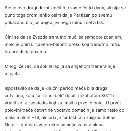
Bio je ovo drugi derbi vječitih u samo četiri dana, ali nije se
puno toga promijenilo osim da je Partizan po svemu
pokazano bio još ubjedljivi nego minuli četvrtak.
Čini se da se Zvezda trenutno muči sa samopouzdanjem,
malo je onih u ''crveno-belom'' dresu koji trenutno imaju
hrabrosti da povedu.
Mnogi će reći da šok terapija sa smjenom trenera nije
uspjela.
Ispostavilo se da je ključni period meča bila druga
četvrtina, koju su ''crno-beli'' dobili rezultatom 30:11 i
vratili se iz zaostatka koji su imali u prvoj dionici. U prvoj
polovini treće četvrtine vođstvo domaćih je samo raslo do
maksimalnih +19, ali tada je fantastično zaigrao Šabaz
Nejpir i gotovo svojeručno smanjio zaostatak na