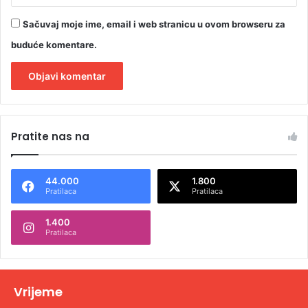
Sačuvaj moje ime, email i web stranicu u ovom browseru za
buduće komentare.
A
l
Pratite nas na
t
e
44.000
1.800
r
Pratilaca
Pratilaca
n
1.400
a
Pratilaca
t
i
v
Vrijeme
e