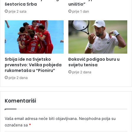
i
s
šestorica Srba
uništio”
n
k
prije 2 sata
prije 1 dan
i
i
j
h
e
i
b
n
e
s
z
p
b
e
j
k
Srbija ide na Svjetsko
Đoković podigao buru u
e
t
prvenstvo: Velika pobjeda
svijetu tenisa
d
o
rukometaša u “Pioniru”
prije 2 dana
n
r
prije 2 dana
o
a
"
S
r
Komentariši
p
s
k
Vaša email adresa neće biti objavljivana.
Neophodna polja su
e
označena sa
*
n
a