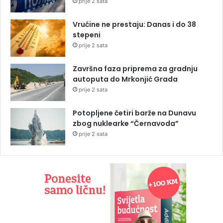
prije 2 sata
Vrućine ne prestaju: Danas i do 38
stepeni
prije 2 sata
Završna faza priprema za gradnju
autoputa do Mrkonjić Grada
prije 2 sata
Potopljene četiri barže na Dunavu
zbog nuklearke “Černavoda”
prije 2 sata