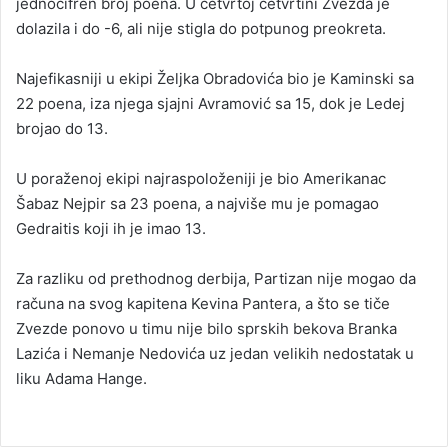
jednocifren broj poena. U četvrtoj četvrtini Zvezda je
dolazila i do -6, ali nije stigla do potpunog preokreta.
Najefikasniji u ekipi Željka Obradovića bio je Kaminski sa
22 poena, iza njega sjajni Avramović sa 15, dok je Ledej
brojao do 13.
U poraženoj ekipi najraspoloženiji je bio Amerikanac
Šabaz Nejpir sa 23 poena, a najviše mu je pomagao
Gedraitis koji ih je imao 13.
Za razliku od prethodnog derbija, Partizan nije mogao da
računa na svog kapitena Kevina Pantera, a što se tiče
Zvezde ponovo u timu nije bilo sprskih bekova Branka
Lazića i Nemanje Nedovića uz jedan velikih nedostatak u
liku Adama Hange.