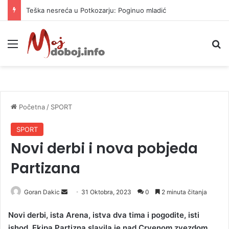
Teška nesreća u Potkozarju: Poginuo mladić
Meni
P
Početna
/
SPORT
SPORT
Novi derbi i nova pobjeda
Partizana
Goran Dakic
S
31 Oktobra, 2023
0
2 minuta čitanja
e
Novi derbi, ista Arena, istva dva tima i pogodite, isti
n
ishod. Ekipa Partizna slavila je nad Crvenom zvezdom
d