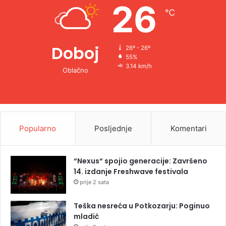
26
℃
:
Doboj
26º - 26º
55%
3.14 km/h
Oblačno
Popularno
Posljednje
Komentari
“Nexus“ spojio generacije: Završeno
14. izdanje Freshwave festivala
prije 2 sata
Teška nesreća u Potkozarju: Poginuo
mladić