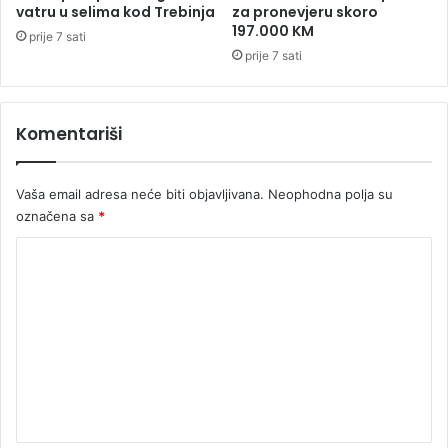
c
l
vatru u selima kod Trebinja
za pronevjeru skoro
i
n
197.000 KM
prije 7 sati
n
e
prije 7 sati
k
r
a
i
r
v
e
Komentariši
a
n
l
j
e
u
Vaša email adresa neće biti objavljivana.
Neophodna polja su
u
"
L
označena sa
*
i
K
g
i
o
š
m
a
m
e
p
n
i
t
o
n
a
a