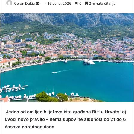
Goran Dakic
S
16 Juna, 2026
0
2 minuta čitanja
e
n
d
a
n
e
m
a
i
l
Jedno od omiljenih ljetovališta građana BiH u Hrvatskoj
uvodi novo pravilo – nema kupovine alkohola od 21 do 6
časova narednog dana.