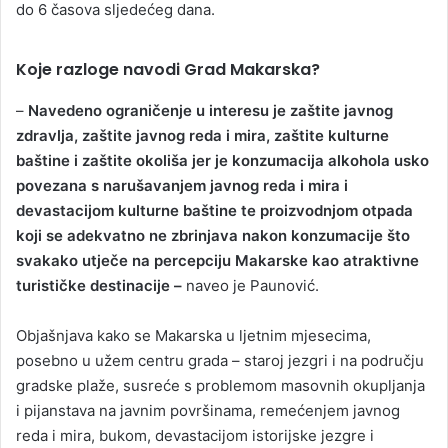
do 6 časova sljedećeg dana.
Koje razloge navodi Grad Makarska?
–
Navedeno ograničenje u interesu je zaštite javnog
zdravlja, zaštite javnog reda i mira, zaštite kulturne
baštine i zaštite okoliša jer je konzumacija alkohola usko
povezana s narušavanjem javnog reda i mira i
devastacijom kulturne baštine te proizvodnjom otpada
koji se adekvatno ne zbrinjava nakon konzumacije što
svakako utječe na percepciju Makarske kao atraktivne
turističke destinacije –
naveo je Paunović.
Objašnjava kako se Makarska u ljetnim mjesecima,
posebno u užem centru grada – staroj jezgri i na području
gradske plaže, susreće s problemom masovnih okupljanja
i pijanstava na javnim površinama, remećenjem javnog
reda i mira, bukom, devastacijom istorijske jezgre i