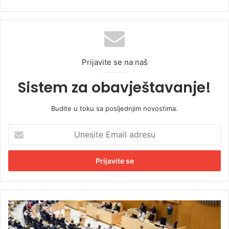
Prijavite se na naš
Sistem za obavještavanje!
Budite u toku sa posljednjim novostima.
U
n
e
s
i
t
e
E
Š
m
v
a
e