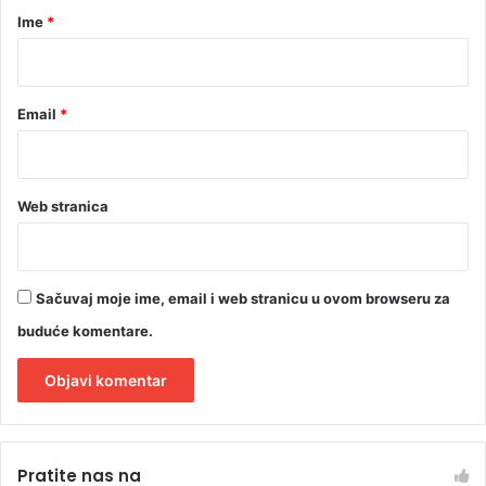
r
Ime
*
*
Email
*
Web stranica
Sačuvaj moje ime, email i web stranicu u ovom browseru za
buduće komentare.
A
l
Pratite nas na
t