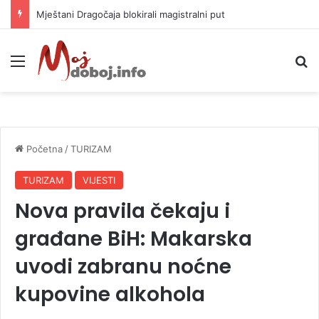
Helikopter ponovo gasi vatru u selima kod Trebinja
Meni
P
Početna
/
TURIZAM
TURIZAM
VIJESTI
Nova pravila čekaju i
građane BiH: Makarska
uvodi zabranu noćne
kupovine alkohola