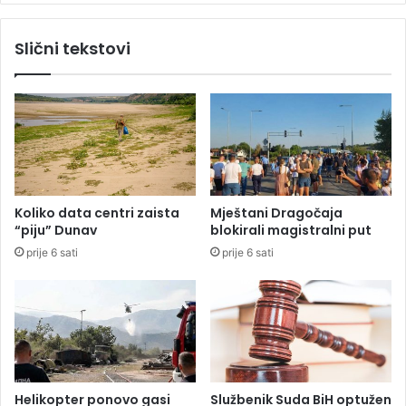
z
:
n
B
Slični tekstovi
i
o
i
r
m
a
i
c
g
s
r
a
a
z
c
n
i
a
Koliko data centri zaista
Mještani Dragočaja
o
o
“piju” Dunav
blokirali magistralni put
n
p
prije 6 sati
prije 6 sati
i
o
"
t
z
e
a
n
k
c
o
i
n
j
o
a
Helikopter ponovo gasi
Službenik Suda BiH optužen