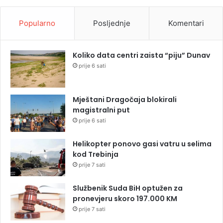
Popularno
Posljednje
Komentari
Koliko data centri zaista “piju” Dunav
prije 6 sati
Mještani Dragočaja blokirali
magistralni put
prije 6 sati
Helikopter ponovo gasi vatru u selima
kod Trebinja
prije 7 sati
Službenik Suda BiH optužen za
pronevjeru skoro 197.000 KM
prije 7 sati