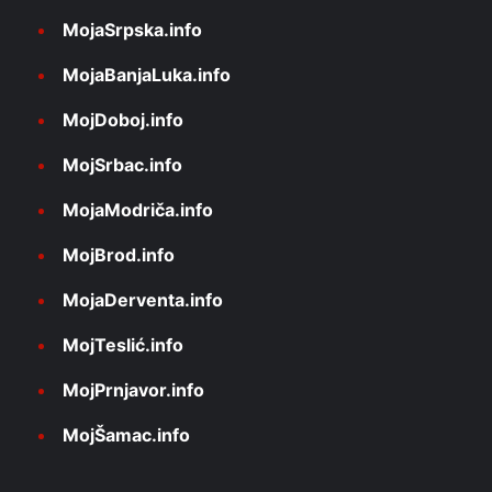
MojaSrpska.info
MojaBanjaLuka.info
MojDoboj.info
MojSrbac.info
MojaModriča.info
MojBrod.info
MojaDerventa.info
MojTeslić.info
MojPrnjavor.info
MojŠamac.info