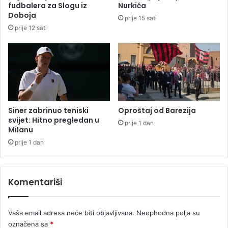
r
c
fudbalera za Slogu iz
Nurkića
o
i
Doboja
prije 15 sati
i
j
prije 12 sati
z
a
v
M
o
o
d
s
a
k
v
i
Siner zabrinuo teniski
Oproštaj od Barezija
svijet: Hitno pregledan u
prije 1 dan
Milanu
prije 1 dan
Komentariši
Vaša email adresa neće biti objavljivana.
Neophodna polja su
označena sa
*