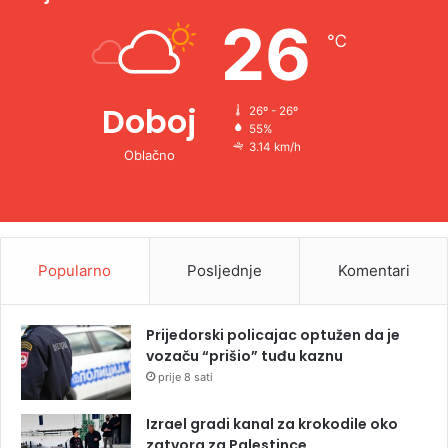
e
26
℃
:
Doboj
26º - 26º
55%
3.14 km/h
Oblačno
Popularno
Posljednje
Komentari
Prijedorski policajac optužen da je
vozaču “prišio” tuđu kaznu
prije 8 sati
Izrael gradi kanal za krokodile oko
zatvora za Palestince