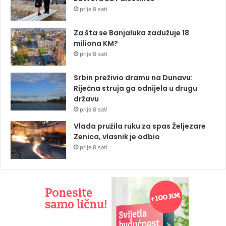
prije 8 sati
Za šta se Banjaluka zadužuje 18
miliona KM?
prije 8 sati
Srbin preživio dramu na Dunavu:
Riječna struja ga odnijela u drugu
državu
prije 8 sati
Vlada pružila ruku za spas Željezare
Zenica, vlasnik je odbio
prije 8 sati