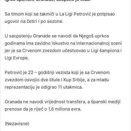
a
Sa timom koji se takmiči u La Ligi Petrović je potpisao
n
ugovor na četiri i po sezone.
e
m
a
U saopstenju Granade se navodi da Njegoš uprkos
i
godinama ima zavidno iskustvo na internacionalnoj sceni
l
jer je sa Crvenom zvezdom učestvovao u Ligi šampiona i
Ligi Evrope.
Petrović je 22 – godišnji vezista koji je sa Crvenom
zvezdom osvojio dve titule i Kup Srbije, a za mladu
reprezentaciju je odigrao 11 utakmica.
Granada ne navodi vrijednost transfera, a španski mediji
prenose da je riječ o 1,6 miliona evra.
(Nezavisne)