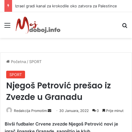
Izrael gradi kanal za krokodile oko zatvora za Palestince
Meni
P
Početna
/
SPORT
SPORT
Njegoš Petrović prešao iz
Zvezde u Granadu
Redakcija Promotim
S
30 Januara, 2022
0
Prije minut
e
Bivši fudbaler Crvene zvezde Njegoš Petrović novi je
n
igrač španske Granade, saopštio je klub.
d