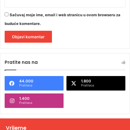
Sačuvaj moje ime, email i web stranicu u ovom browseru za
buduće komentare.
A
l
Pratite nas na
t
e
44.000
1.800
r
Pratilaca
Pratilaca
n
1.400
a
Pratilaca
t
i
v
Vrijeme