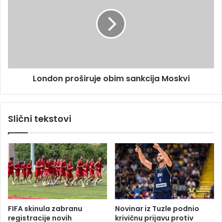
e
n
t
d
a
o
p
n
o
p
k
r
r
o
e
London proširuje obim sankcija Moskvi
š
n
i
u
r
l
u
Slični tekstovi
a
j
b
e
r
o
e
b
n
i
d
m
b
s
i
a
o
n
FIFA skinula zabranu
Novinar iz Tuzle podnio
p
k
registracije novih
krivičnu prijavu protiv