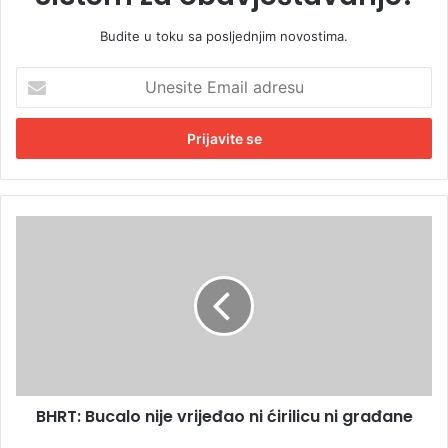
Budite u toku sa posljednjim novostima.
U
n
e
s
i
t
e
E
B
m
H
a
R
i
T
l
:
a
B
d
u
r
c
e
a
s
BHRT: Bucalo nije vrijeđao ni ćirilicu ni građane
l
u
o