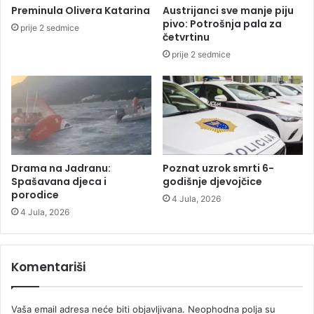
u
a
Preminula Olivera Katarina
Austrijanci sve manje piju
n
t
pivo: Potrošnja pala za
prije 2 sedmice
i
u
četvrtinu
g
m
prije 2 sedmice
r
,
a
1
đ
0
a
.
n
j
e
u
l
Drama na Jadranu:
Poznat uzrok smrti 6-
Spašavana djeca i
godišnje djevojčice
porodice
4 Jula, 2026
4 Jula, 2026
Komentariši
Vaša email adresa neće biti objavljivana.
Neophodna polja su