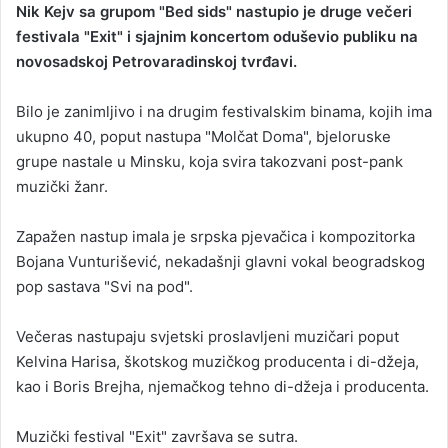
Nik Kejv sa grupom "Bed sids" nastupio je druge večeri
n
festivala "Exit" i sjajnim koncertom oduševio publiku na
d
novosadskoj Petrovaradinskoj tvrđavi.
a
n
Bilo je zanimljivo i na drugim festivalskim binama, kojih ima
e
ukupno 40, poput nastupa "Molčat Doma", bjeloruske
m
a
grupe nastale u Minsku, koja svira takozvani post-pank
i
muzički žanr.
l
Zapažen nastup imala je srpska pjevačica i kompozitorka
Bojana Vunturišević, nekadašnji glavni vokal beogradskog
pop sastava "Svi na pod".
Večeras nastupaju svjetski proslavljeni muzičari poput
Kelvina Harisa, škotskog muzičkog producenta i di-džeja,
kao i Boris Brejha, njemačkog tehno di-džeja i producenta.
Muzički festival "Exit" završava se sutra.