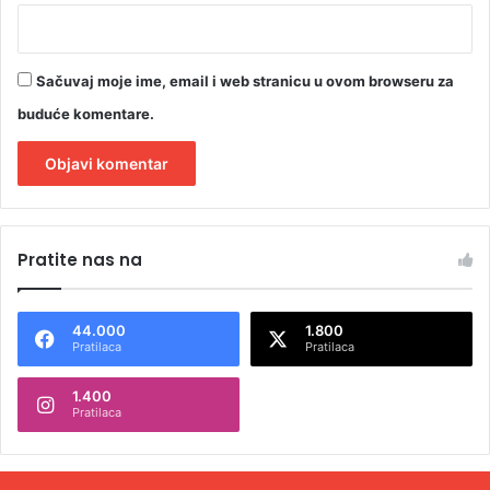
Sačuvaj moje ime, email i web stranicu u ovom browseru za
buduće komentare.
A
l
Pratite nas na
t
e
44.000
1.800
r
Pratilaca
Pratilaca
n
1.400
a
Pratilaca
t
i