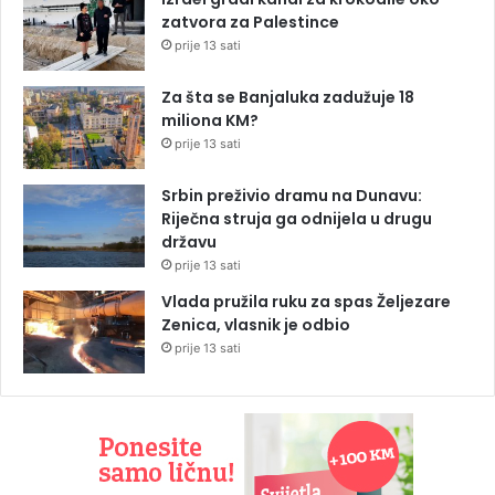
zatvora za Palestince
prije 13 sati
Za šta se Banjaluka zadužuje 18
miliona KM?
prije 13 sati
Srbin preživio dramu na Dunavu:
Riječna struja ga odnijela u drugu
državu
prije 13 sati
Vlada pružila ruku za spas Željezare
Zenica, vlasnik je odbio
prije 13 sati