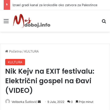
Izrael gradi kanal za krokodile oko zatvora za Palestince
Meni
P
Početna
/
KULTURA
KULTURA
Nik Kejv na EXIT festivalu:
Električni gospel na Đavi
(VIDEO)
Veliborka Šutilović
S
9 Jula, 2022
0
Prije minut
e