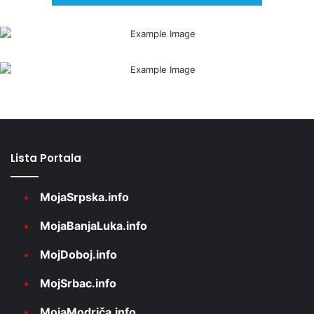
Lista Portala
MojaSrpska.info
MojaBanjaLuka.info
MojDoboj.info
MojSrbac.info
MojaModriča.info