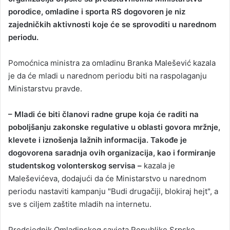
porodice, omladine i sporta RS dogovoren je niz
a
zajedničkih aktivnosti koje će se sprovoditi u narednom
n
periodu.
e
m
a
Pomoćnica ministra za omladinu Branka Malešević kazala
i
je da će mladi u narednom periodu biti na raspolaganju
l
Ministarstvu pravde.
– Mladi će biti članovi radne grupe koja će raditi na
poboljšanju zakonske regulative u oblasti govora mržnje,
klevete i iznošenja lažnih informacija. Takođe je
dogovorena saradnja ovih organizacija, kao i formiranje
studentskog volonterskog servisa –
kazala je
Maleševićeva, dodajući da će Ministarstvo u narednom
periodu nastaviti kampanju "Budi drugačiji, blokiraj hejt", a
sve s ciljem zaštite mladih na internetu.
Predsjednik Omladinskog savjeta Republike Srpske