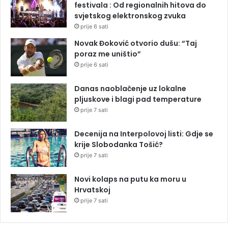
festivala : Od regionalnih hitova do
svjetskog elektronskog zvuka
prije 6 sati
Novak Đoković otvorio dušu: “Taj
poraz me uništio”
prije 6 sati
Danas naoblačenje uz lokalne
pljuskove i blagi pad temperature
prije 7 sati
Decenija na Interpolovoj listi: Gdje se
krije Slobodanka Tošić?
prije 7 sati
Novi kolaps na putu ka moru u
Hrvatskoj
prije 7 sati