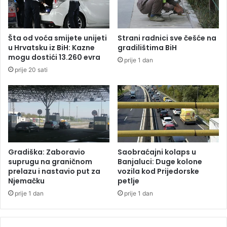
h
k
l
Šta od voća smijete unijeti
Strani radnici sve češće na
u
u Hrvatsku iz BiH: Kazne
gradilištima BiH
p
mogu dostići 13.260 evra
prije 1 dan
a
prije 20 sati
u
d
i
r
e
k
t
o
Gradiška: Zaboravio
Saobraćajni kolaps u
r
suprugu na graničnom
Banjaluci: Duge kolone
s
prelazu i nastavio put za
vozila kod Prijedorske
Njemačku
petlje
k
u
prije 1 dan
prije 1 dan
f
o
t