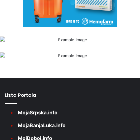
Lista Portala
MojaSrpska.info
MojaBanjaLuka.info
MojDoboj.info