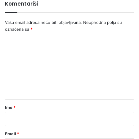
Komentariši
e
l
j
Vaša email adresa neće biti objavljivana.
Neophodna polja su
u
označena sa
*
K
o
m
e
n
t
a
r
Ime
*
*
Email
*