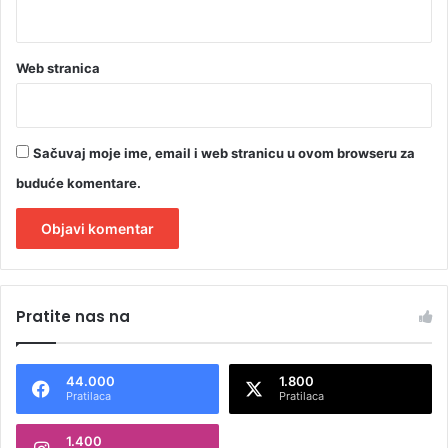
Web stranica
Sačuvaj moje ime, email i web stranicu u ovom browseru za
buduće komentare.
A
l
Pratite nas na
t
e
44.000
1.800
r
Pratilaca
Pratilaca
n
1.400
a