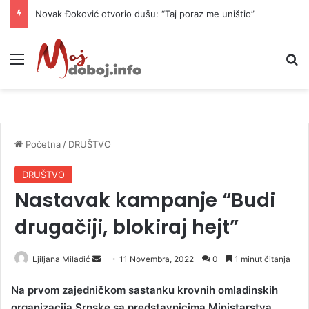
Novak Đoković otvorio dušu: “Taj poraz me uništio”
Meni
P
Početna
/
DRUŠTVO
DRUŠTVO
Nastavak kampanje “Budi
drugačiji, blokiraj hejt”
Ljiljana Miladić
S
11 Novembra, 2022
0
1 minut čitanja
e
Na prvom zajedničkom sastanku krovnih omladinskih
n
organizacija Srpske sa predstavnicima Ministarstva
d