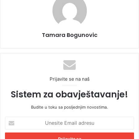
Tamara Bogunovic
Prijavite se na naš
Sistem za obavještavanje!
Budite u toku sa posljednjim novostima.
U
n
e