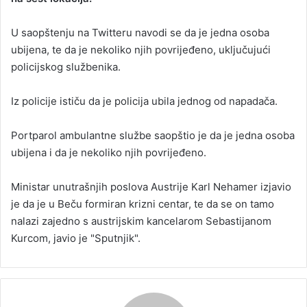
a
U saopštenju na Twitteru navodi se da je jedna osoba
n
ubijena, te da je nekoliko njih povrijeđeno, uključujući
e
policijskog službenika.
m
a
i
Iz policije ističu da je policija ubila jednog od napadača.
l
Portparol ambulantne službe saopštio je da je jedna osoba
ubijena i da je nekoliko njih povrijeđeno.
Ministar unutrašnjih poslova Austrije Karl Nehamer izjavio
je da je u Beču formiran krizni centar, te da se on tamo
nalazi zajedno s austrijskim kancelarom Sebastijanom
Kurcom, javio je "Sputnjik".