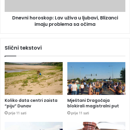
i
o
h
r
Dnevni horoskop: Lav uživa u ljubavi, Blizanci
,
o
s
imaju problema sa očima
s
n
k
i
o
m
p
Slični tekstovi
l
:
j
L
e
a
n
v
n
u
a
ž
p
i
a
v
d
a
Koliko data centri zaista
Mještani Dragočaja
a
u
“piju” Dunav
blokirali magistralni put
č
l
prije 11 sati
prije 11 sati
j
u
b