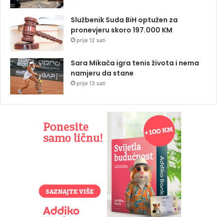
Službenik Suda BiH optužen za
pronevjeru skoro 197.000 KM
prije 12 sati
Sara Mikača igra tenis života i nema
namjeru da stane
prije 13 sati