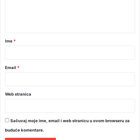
l
e
e
n
m
t
a
s
a
a
r
o
Ime
*
č
*
i
m
a
Email
*
Web stranica
Sačuvaj moje ime, email i web stranicu u ovom browseru za
buduće komentare.