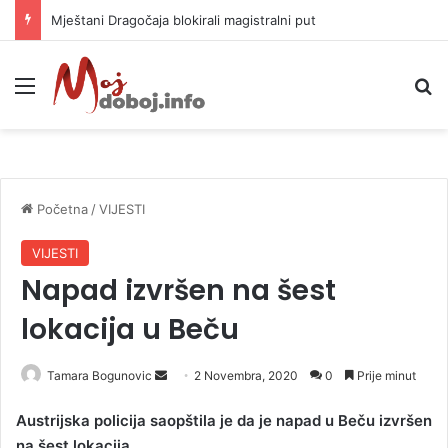
Mještani Dragočaja blokirali magistralni put
Meni
P
Početna
/
VIJESTI
VIJESTI
Napad izvršen na šest
lokacija u Beču
Tamara Bogunovic
S
2 Novembra, 2020
0
Prije minut
e
Austrijska policija saopštila je da je napad u Beču izvršen
n
na šest lokacija.
d