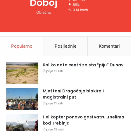
Doboj
55%
3.14 km/h
Oblačno
Popularno
Posljednje
Komentari
Koliko data centri zaista “piju” Dunav
prije 11 sati
Mještani Dragočaja blokirali
magistralni put
prije 11 sati
Helikopter ponovo gasi vatru u selima
kod Trebinja
prije 12 sati