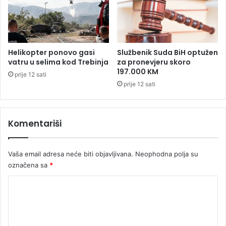
a
v
i
,
B
Helikopter ponovo gasi
Službenik Suda BiH optužen
l
vatru u selima kod Trebinja
za pronevjeru skoro
i
197.000 KM
prije 12 sati
z
prije 12 sati
a
n
c
Komentariši
i
i
m
Vaša email adresa neće biti objavljivana.
Neophodna polja su
a
j
označena sa
*
u
K
p
r
o
o
m
b