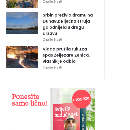
prije 9 sati
Srbin preživio dramu na
Dunavu: Riječna struja
ga odnijela u drugu
državu
prije 9 sati
Vlada pružila ruku za
spas Željezare Zenica,
vlasnik je odbio
prije 9 sati