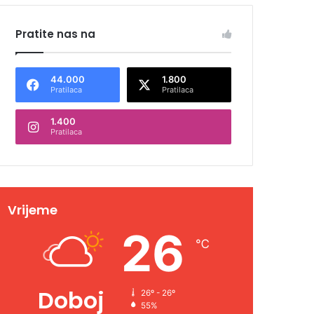
Pratite nas na
44.000
1.800
Pratilaca
Pratilaca
1.400
Pratilaca
Vrijeme
26
℃
Doboj
26º - 26º
55%