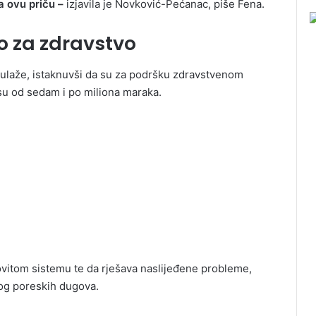
a ovu priču –
izjavila je Novković-Pećanac, piše Fena.
no za zdravstvo
 ulaže, istaknuvši da su za podršku zdravstvenom
su od sedam i po miliona maraka.
ovitom sistemu te da rješava naslijeđene probleme,
bog poreskih dugova.