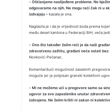
–
Otklanjamo naslijeđene probleme. Ne bježim
odgovaramo na njih. Ne mogu reći čak ni u s
izdvajaju –
kazala je ona.
Naglasila je i da je vrijednost boda prema k
među deset kantona u Federaciji BiH, veća jed
–
Ono što također želim reći je da naši građan
zdravstvenu zaštitu, građani neće ostati bez 
Novković-Pećanac.
Komentarišući mogućnost zasebnih pregovora sa 
moguće jer je potpisan granski kolektivni ugo
–
Mi ne možemo ući u pregovore samo sa sindi
ugovor za sve zaposlenike unutar zdravstven
izdvojeno. Ne želim kršiti ni zakon ni kolekt