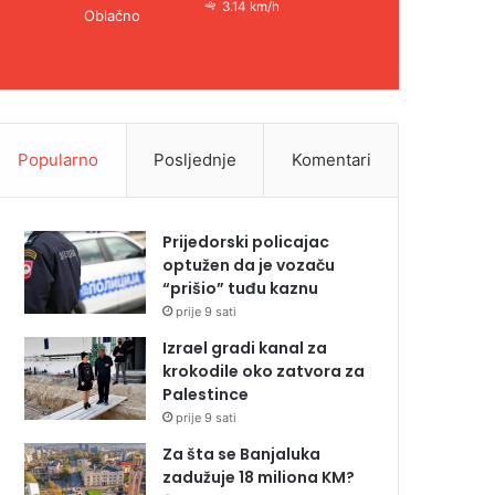
3.14 km/h
Oblačno
Popularno
Posljednje
Komentari
Prijedorski policajac
optužen da je vozaču
“prišio” tuđu kaznu
prije 9 sati
Izrael gradi kanal za
krokodile oko zatvora za
Palestince
prije 9 sati
Za šta se Banjaluka
zadužuje 18 miliona KM?