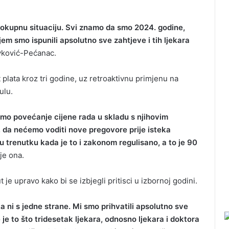
okupnu situaciju. Svi znamo da smo 2024. godine,
jem smo ispunili apsolutno sve zahtjeve i tih ljekara
vković-Pećanac.
lata kroz tri godine, uz retroaktivnu primjenu na
ulu.
smo povećanje cijene rada u skladu s njihovim
5., da nećemo voditi nove pregovore prije isteka
trenutku kada je to i zakonom regulisano, a to je 90
je ona.
je upravo kako bi se izbjegli pritisci u izbornoj godini.
aka ni s jedne strane. Mi smo prihvatili apsolutno sve
je to što tridesetak ljekara, odnosno ljekara i doktora