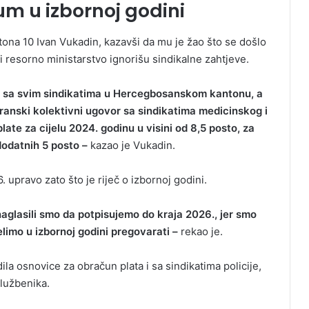
um u izbornoj godini
tona 10 Ivan Vukadin, kazavši da mu je žao što se došlo
a i resorno ministarstvo ignorišu sindikalne zahtjeve.
e sa svim sindikatima u Hercegbosanskom kantonu, a
ranski kolektivni ugovor sa sindikatima medicinskog i
ate za cijelu 2024. godinu u visini od 8,5 posto, za
 dodatnih 5 posto –
kazao je Vukadin.
 upravo zato što je riječ o izbornoj godini.
naglasili smo da potpisujemo do kraja 2026., jer smo
elimo u izbornoj godini pregovarati –
rekao je.
la osnovice za obračun plata i sa sindikatima policije,
lužbenika.