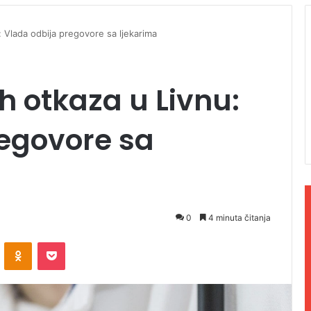
 Vlada odbija pregovore sa ljekarima
 otkaza u Livnu:
regovore sa
0
4 minuta čitanja
ontakte
Odnoklassniki
Pocket