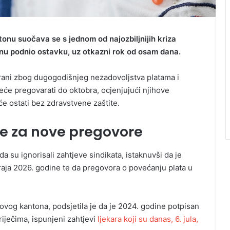
u suočava se s jednom od najozbiljnijih kriza
ivnu podnio ostavku, uz otkazni rok od osam dana.
morani zbog dugogodišnjeg nezadovoljstva platama i
će pregovarati do oktobra, ocjenjujući njihove
će ostati bez zdravstvene zaštite.
e za nove pregovore
a su ignorisali zahtjeve sindikata, istaknuvši da je
raja 2026. godine te da pregovora o povećanju plata u
ovog kantona, podsjetila je da je 2024. godine potpisan
riječima, ispunjeni zahtjevi
ljekara koji su danas, 6. jula,