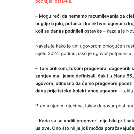
podnijeli ostavke
.
–
Mogu reći da nemamo razumijevanja za cjel
negdje u julu, potpisali kolektivni ugovor u ko
koji su danas podnijeli ostavke –
kazala je No
Navela je kako je tim ugovorom omogućen rast p
cijelu 2024. godinu, iako je ugovor potpisan u j
–
Tom prilikom, tokom pregovora, dogovorili 
zahtjevima i jasno definisali, čak i u članu 5
ugovora, odnosno da ćemo pregovore početi u 
dana prije isteka kolektivnog ugovora –
rekla 
Prema njenim riječima, takav dogovor postignut 
–
Kada su se vodili pregovori, nije bilo pritis
uslove. Ono što mi je još možda poražavajuće 