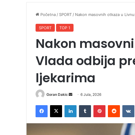
Početna
/
SPORT
/
Nakon masovnih otkaza u Livnu:
SPORT
TOP 1
Nakon masovnih
Vlada odbija p
ljekarima
Goran Dakic
S
6 Jula, 2026
e
Facebook
X
LinkedIn
Tumblr
Pinterest
Reddit
VK
n
d
a
n