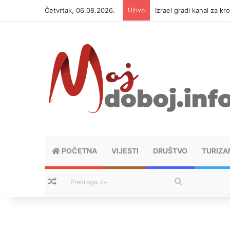
Četvrtak, 06.08.2026.
Uživo
Izrael gradi kanal za kr
POČETNA
VIJESTI
DRUŠTVO
TURIZA
Nasumični tekstovi
Pretraga
za