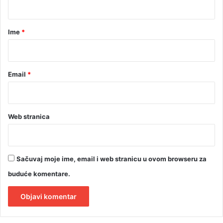
a
r
Ime
*
*
Email
*
Web stranica
Sačuvaj moje ime, email i web stranicu u ovom browseru za
buduće komentare.
A