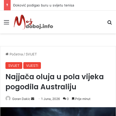
Đoković podigao buru u svijetu tenisa
Meni
P
Početna
/
SVIJET
SVIJET
VIJESTI
Najjača oluja u pola vijeka
pogodila Australiju
Goran Dakic
S
1 Juna, 2026
0
Prije minut
e
n