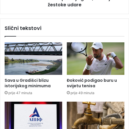
o
žestoke udare
l
s
o
v
n
e
a
Slični tekstovi
ć
m
e
a
n
n
o
a
s
p
t
u
i
š
t
a
Sava u Gradišci blizu
Đoković podigao buru u
j
istorijskog minimuma
svijetu tenisa
u
prije 47 minuta
prije 49 minuta
g
r
a
d
,
I