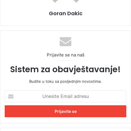
Goran Dakic
Prijavite se na naš
Sistem za obavještavanje!
Budite u toku sa posljednjim novostima.
U
n
e
s
i
t
e