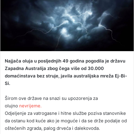
d
a
n
e
m
a
i
l
Najjača oluja u posljednjih 49 godina pogodila je državu
Zapadna Australija zbog čega više od 30.000
domaćinstava bez struje, javila australijska mreža Ej-Bi-
Si.
Širom ove države na snazi su upozorenja za
olujno
nevrijeme.
Odjeljenje za vatrogasne i hitne službe poziva stanovnike
da ostanu kod kuće ako je moguće i da se drže podalje od
oštećenih zgrada, palog drveća i dalekovoda.