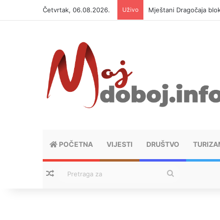
Četvrtak, 06.08.2026.
Uživo
Mještani Dragočaja bloki
POČETNA
VIJESTI
DRUŠTVO
TURIZA
Nasumični tekstovi
Pretraga
za