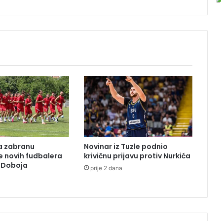
a
v
l
j
a
n
i
S
r
b
i
j
e
z
la zabranu
Novinar iz Tuzle podnio
b
je novih fudbalera
krivičnu prijavu protiv Nurkića
o
z Doboja
prije 2 dana
g
k
r
a
đ