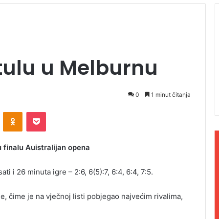
itulu u Melburnu
0
1 minut čitanja
ontakte
Odnoklassniki
Pocket
finalu Auistralijan opena
ti i 26 minuta igre – 2:6, 6(5):7, 6:4, 6:4, 7:5.
e, čime je na vječnoj listi pobjegao najvećim rivalima,