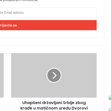
U
h
a
p
š
e
n
i
d
Uhapšeni državljani Srbije zbog
r
krađe u matičnom uredu Dvorovi
ž