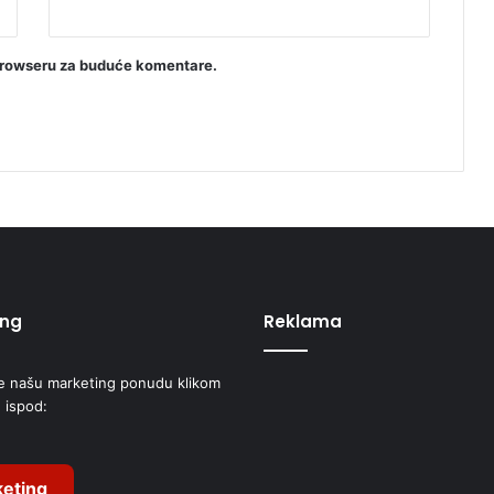
browseru za buduće komentare.
ing
Reklama
e našu marketing ponudu klikom
 ispod:
eting