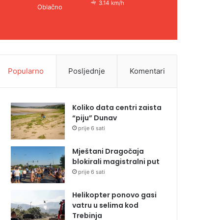
3.14 km/h
Oblačno
Popularno
Posljednje
Komentari
Koliko data centri zaista
“piju” Dunav
prije 6 sati
Mještani Dragočaja
blokirali magistralni put
prije 6 sati
Helikopter ponovo gasi
vatru u selima kod
Trebinja