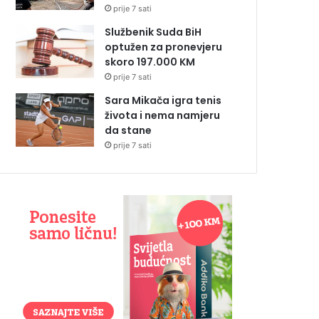
prije 7 sati
Službenik Suda BiH
optužen za pronevjeru
skoro 197.000 KM
prije 7 sati
Sara Mikača igra tenis
života i nema namjeru
da stane
prije 7 sati