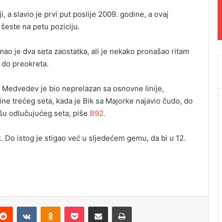
i, a slavio je prvi put poslije 2009. godine, a ovaj
 šeste na petu poziciju.
mao je dva seta zaostatka, ali je nekako pronašao ritam
o do preokreta.
, Medvedev je bio neprelazan sa osnovne linije,
ne trećeg seta, kada je Bik sa Majorke najavio čudo, do
nišu odlučujućeg seta, piše
B92.
jk. Do istog je stigao već u sljedećem gemu, da bi u 12.
Reddit
VKontakte
Odnoklassniki
Pocket
Podijeli putem Emaila
Odštampaj