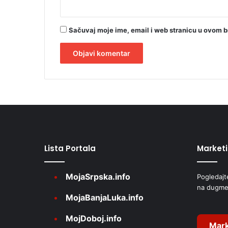
Sačuvaj moje ime, email i web stranicu u ovom 
A
l
t
e
r
Lista Portala
Market
n
a
MojaSrpska.info
Pogledajt
t
na dugme
i
MojaBanjaLuka.info
v
MojDoboj.info
e
Mark