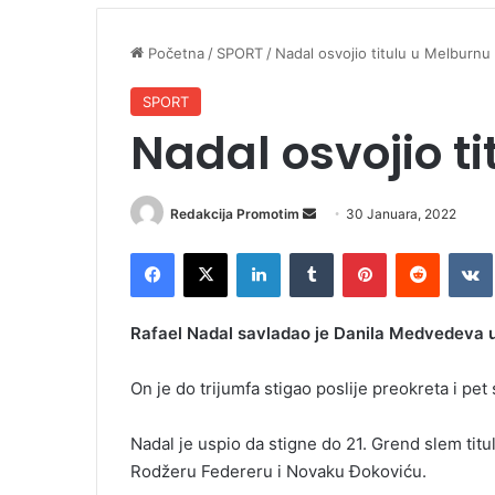
Početna
/
SPORT
/
Nadal osvojio titulu u Melburnu
SPORT
Nadal osvojio t
Redakcija Promotim
S
30 Januara, 2022
e
Facebook
X
LinkedIn
Tumblr
Pinterest
Reddit
VK
n
d
a
Rafael Nadal savladao je Danila Medvedeva u 
n
e
On je do trijumfa stigao poslije preokreta i pet sa
m
a
Nadal je uspio da stigne do 21. Grend slem titul
i
Rodžeru Federeru i Novaku Đokoviću.
l