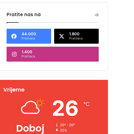
Pratite nas na
44.000
1.800
Pratilaca
Pratilaca
1.400
Pratilaca
Vrijeme
26
℃
Doboj
26º - 26º
55%