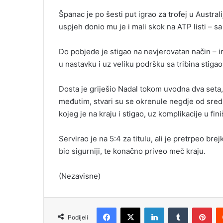
Španac je po šesti put igrao za trofej u Australij
uspjeh donio mu je i mali skok na ATP listi – sa
Do pobjede je stigao na nevjerovatan način – i
u nastavku i uz veliku podršku sa tribina stiga
Dosta je griješio Nadal tokom uvodna dva seta
međutim, stvari su se okrenule negdje od sredi
kojeg je na kraju i stigao, uz komplikacije u fi
Servirao je na 5:4 za titulu, ali je pretrpeo bre
bio sigurniji, te konačno priveo meč kraju.
(Nezavisne)
Facebook
X
LinkedIn
Tumblr
Pinterest
Podijeli