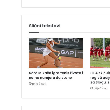
o
v
o
r
i
Slični tekstovi
u
N
e
u
m
u
,
n
a
Sara Mikača igra tenis života i
FIFA skinu
s
nema namjeru da stane
registraci
t
za Slogu i
prije 7 sati
a
prije 1 dan
v
a
k
u