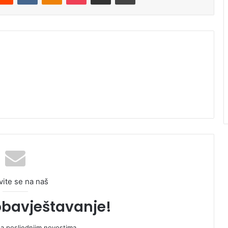
vite se na naš
obavještavanje!
sa posljednjim novostima.