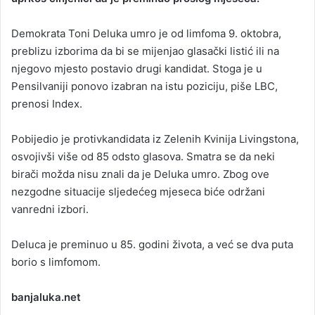
a
Demokrata Toni Deluka umro je od limfoma 9. oktobra,
n
preblizu izborima da bi se mijenjao glasački listić ili na
e
njegovo mjesto postavio drugi kandidat. Stoga je u
m
a
Pensilvaniji ponovo izabran na istu poziciju, piše LBC,
i
prenosi Index.
l
Pobijedio je protivkandidata iz Zelenih Kvinija Livingstona,
osvojivši više od 85 odsto glasova. Smatra se da neki
birači možda nisu znali da je Deluka umro. Zbog ove
nezgodne situacije sljedećeg mjeseca biće održani
vanredni izbori.
Deluca je preminuo u 85. godini života, a već se dva puta
borio s limfomom.
banjaluka.net