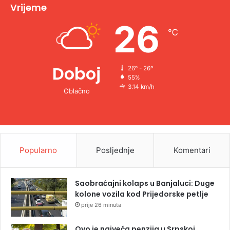
v
Vrijeme
e
26
℃
:
Doboj
26º - 26º
55%
3.14 km/h
Oblačno
Popularno
Posljednje
Komentari
Saobraćajni kolaps u Banjaluci: Duge
kolone vozila kod Prijedorske petlje
prije 26 minuta
Ovo je najveća penzija u Srpskoj