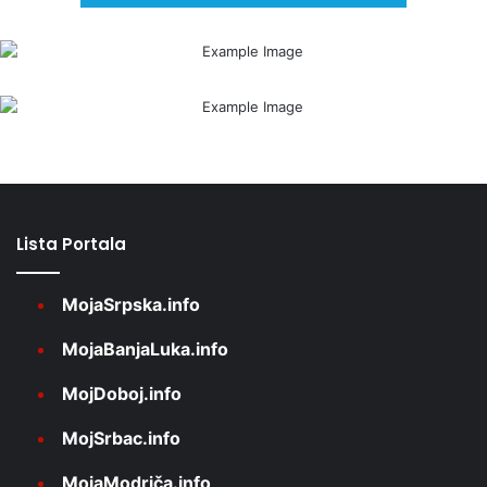
Lista Portala
MojaSrpska.info
MojaBanjaLuka.info
MojDoboj.info
MojSrbac.info
MojaModriča.info