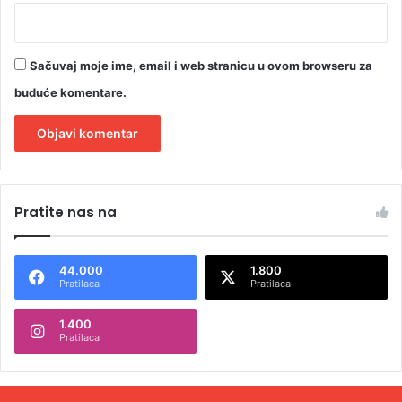
Sačuvaj moje ime, email i web stranicu u ovom browseru za
buduće komentare.
A
l
Pratite nas na
t
e
44.000
1.800
r
Pratilaca
Pratilaca
n
1.400
a
Pratilaca
t
i