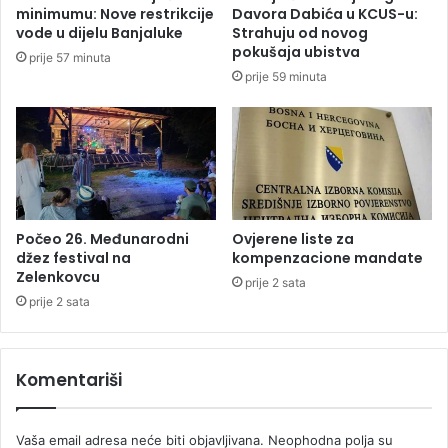
e
Z
minimumu: Nove restrikcije
Davora Dabića u KCUS-u:
n
v
vode u dijelu Banjaluke
Strahuju od novog
a
e
pokušaja ubistva
prije 57 minuta
m
z
prije 59 minuta
o
d
g
e
u
:
ć
N
n
a
o
j
s
b
t
o
Počeo 26. Međunarodni
Ovjerene liste za
b
l
džez festival na
kompenzacione mandate
a
Zelenkovcu
j
prije 2 sata
n
i
prije 2 sata
k
š
r
u
o
t
Komentariši
t
e
a
r
T
n
Vaša email adresa neće biti objavljivana.
Neophodna polja su
w
a