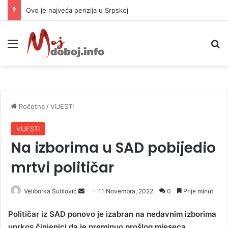
Ovo je najveća penzija u Srpskoj
Meni
P
Početna
/
VIJESTI
VIJESTI
Na izborima u SAD pobijedio
mrtvi političar
Veliborka Šutilović
S
11 Novembra, 2022
0
Prije minut
e
Političar iz SAD ponovo je izabran na nedavnim izborima
n
uprkos činjenici da je preminuo prošlog mjeseca.
d