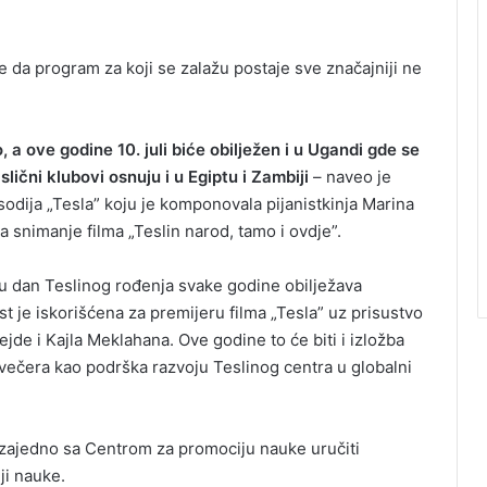
 da program za koji se zalažu postaje sve značajniji ne
a ove godine 10. juli biće obilježen i u Ugandi gde se
 slični klubovi osnuju i u Egiptu i Zambiji
– naveo je
sodija „Tesla” koju je komponovala pijanistkinja Marina
za snimanje filma „Teslin narod, tamo i ovdje”.
du dan Teslinog rođenja svake godine obilježava
e iskorišćena za premijeru filma „Tesla” uz prisustvo
jde i Kajla Meklahana. Ove godine to će biti i izložba
a večera kao podrška razvoju Teslinog centra u globalni
k zajedno sa Centrom za promociju nauke uručiti
ji nauke.