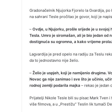
Gradonačelnik Njujorka Fjorelo la Gvardija, po
na sahrani Tesle pročitao je govor, koji je napi
–
Ovdje, u Njujorku, prošle srijede je u svojo
Tesla. Umro je siromašan, ali je bio jedan od na
dostignuća su ogromna, a kako vrijeme prolazi
Lagvardija je pred opelo na radiju za Teslu reka
da to jednostavno nije želio.
–
Želio je uspjeh, koji je namijenio drugima. Vo
Novac ga nije zanimao i sve što je učinio, uči
rodnoj zemlji podarila majka
– rekao je jedan o
Prijatelji Nikole Tesle bili su pisac Mark Tven
više filmova, a u „Prestižu” Teslin lik tumači De