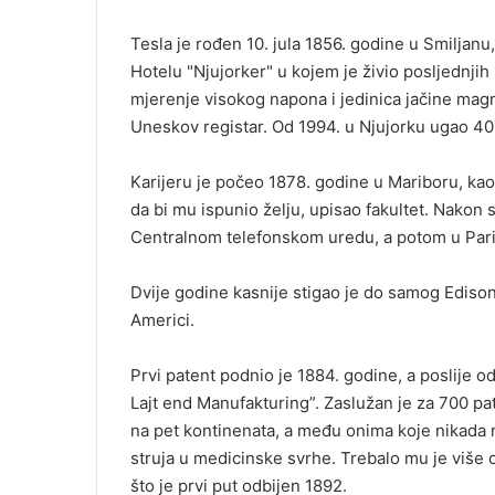
Tesla je rođen 10. jula 1856. godine u Smiljanu
Hotelu "Njujorker" u kojem je živio posljednji
mjerenje visokog napona i jedinica jačine magn
Uneskov registar. Od 1994. u Njujorku ugao 40.
Karijeru je počeo 1878. godine u Mariboru, kao
da bi mu ispunio želju, upisao fakultet. Nakon 
Centralnom telefonskom uredu, a potom u Par
Dvije godine kasnije stigao je do samog Edisona
Americi.
Prvi patent podnio je 1884. godine, a poslije o
Lajt end Manufakturing”. Zaslužan je za 700 pa
na pet kontinenata, a među onima koje nikada n
struja u medicinske svrhe. Trebalo mu je više 
što je prvi put odbijen 1892.