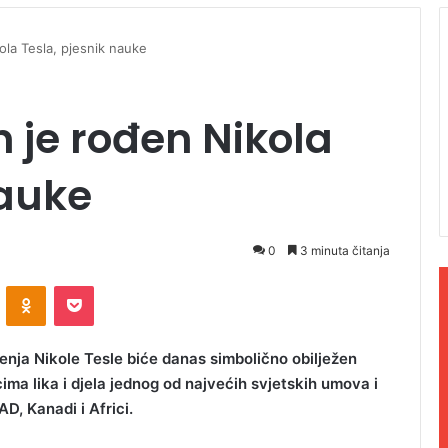
ola Tesla, pjesnik nauke
 je rođen Nikola
nauke
0
3 minuta čitanja
ontakte
Odnoklassniki
Pocket
nja Nikole Tesle biće danas simbolično obilježen
ima lika i djela jednog od najvećih svjetskih umova i
D, Kanadi i Africi.