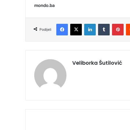
mondo.ba
Facebook
X
LinkedIn
Tumblr
Pinterest
Podijeli
Veliborka Šutilović