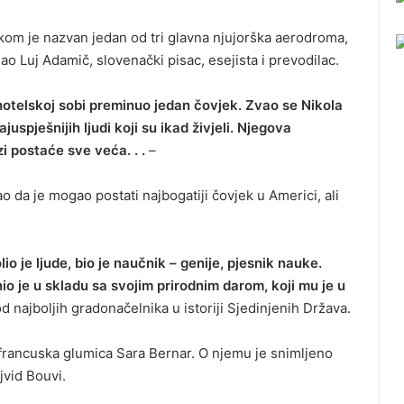
 kom je nazvan jedan od tri glavna njujorška aerodroma,
sao Luj Adamič, slovenački pisac, esejista i prevodilac.
j hotelskoj sobi preminuo jedan čovjek. Zvao se Nikola
juspješnijih ljudi koji su ikad živjeli. Njegova
 postaće sve veća. . .
–
o da je mogao postati najbogatiji čovjek u Americi, ali
lio je ljude, bio je naučnik – genije, pjesnik nauke.
nio je u skladu sa svojim prirodnim darom, koji mu je u
d najboljih gradonačelnika u istoriji Sjedinjenih Država.
 i francuska glumica Sara Bernar. O njemu je snimljeno
jvid Bouvi.