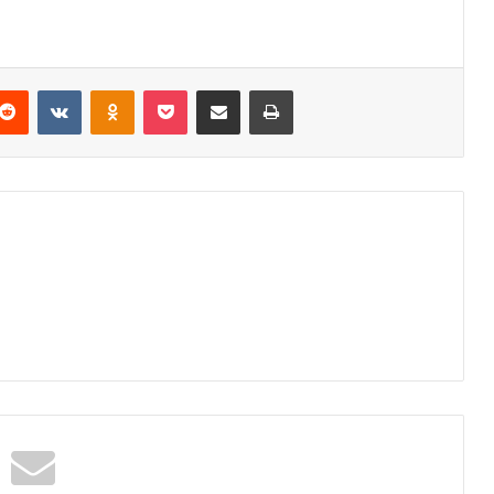
Reddit
VKontakte
Odnoklassniki
Pocket
Podijeli putem Emaila
Odštampaj