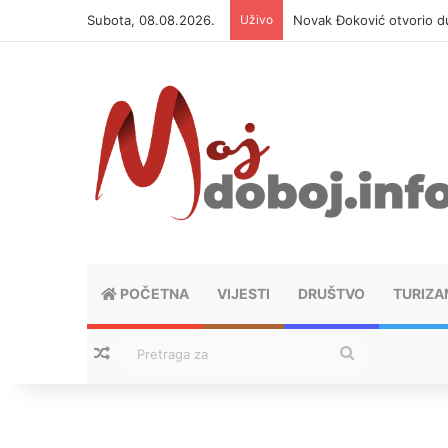
Subota, 08.08.2026.
Uživo
Novak Đoković otvorio du
POČETNA
VIJESTI
DRUŠTVO
TURIZA
Nasumični tekstovi
Pretraga
za