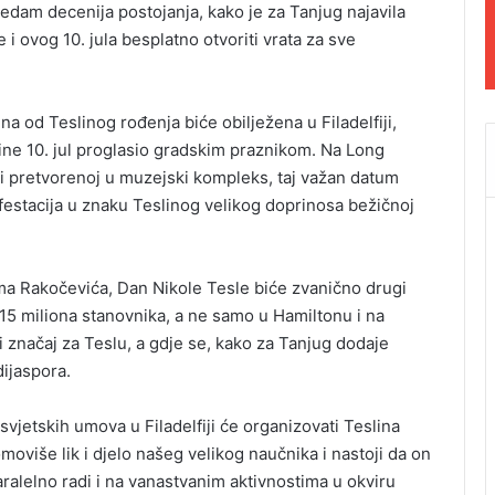
edam decenija postojanja, kako je za Tanjug najavila
 i ovog 10. jula besplatno otvoriti vrata za sve
ina od Teslinog rođenja biće obilježena u Filadelfiji,
ine 10. jul proglasio gradskim praznikom. Na Long
iji pretvorenoj u muzejski kompleks, taj važan datum
estacija u znaku Teslinog velikog doprinosa bežičnoj
oma Rakočevića, Dan Nikole Tesle biće zvanično drugi
a 15 miliona stanovnika, a ne samo u Hamiltonu i na
 značaj za Teslu, a gdje se, kako za Tanjug dodaje
ijaspora.
svjetskih umova u Filadelfiji će organizovati Teslina
moviše lik i djelo našeg velikog naučnika i nastoji da on
alelno radi i na vanastvanim aktivnostima u okviru