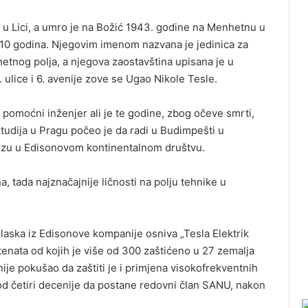
, u Lici, a umro je na Božić 1943. godine na Menhetnu u
h 10 godina. Njegovim imenom nazvana je jedinica za
etnog polja, a njegova zaostavština upisana je u
 ulice i 6. avenije zove se Ugao Nikole Tesle.
 pomoćni inženjer ali je te godine, zbog očeve smrti,
studija u Pragu počeo je da radi u Budimpešti u
izu u Edisonovom kontinentalnom društvu.
, tada najznačajnije ličnosti na polju tehnike u
dlaska iz Edisonove kompanije osniva „Tesla Elektrik
tenata od kojih je više od 300 zaštićeno u 27 zemalja
ije pokušao da zaštiti je i primjena visokofrekventnih
od četiri decenije da postane redovni član SANU, nakon