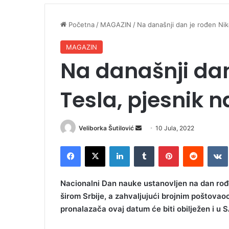
Početna
/
MAGAZIN
/
Na današnji dan je rođen Nik
MAGAZIN
Na današnji dan
Tesla, pjesnik 
Veliborka Šutilović
S
10 Jula, 2022
e
Facebook
X
LinkedIn
Tumblr
Pinterest
Reddit
VK
n
d
a
Nacionalni Dan nauke ustanovljen na dan rođe
n
širom Srbije, a zahvaljujući brojnim poštovaoc
e
pronalazača ovaj datum će biti obilježen i u SA
m
a