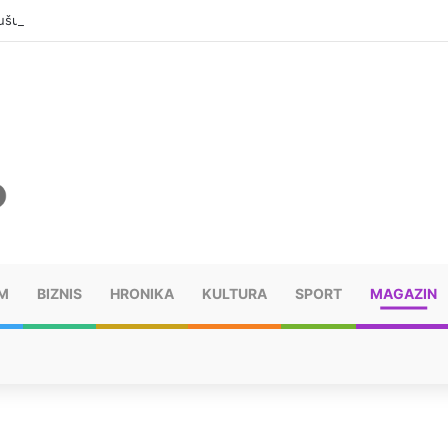
šu: “Taj poraz me uništio”
M
BIZNIS
HRONIKA
KULTURA
SPORT
MAGAZIN