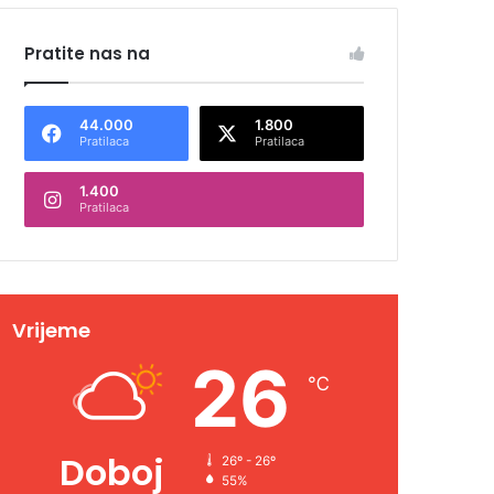
Pratite nas na
44.000
1.800
Pratilaca
Pratilaca
1.400
Pratilaca
Vrijeme
26
℃
Doboj
26º - 26º
55%