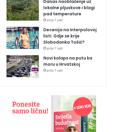
Danas naoblačenje uz
lokalne pljuskove i blagi
pad temperature
prije 7 sati
Decenija na Interpolovoj
listi: Gdje se krije
Slobodanka Tošić?
prije 7 sati
Novi kolaps na putu ka
moru u Hrvatskoj
prije 7 sati