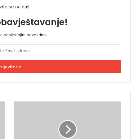
vite se na naš
obavještavanje!
sa posljednjim novostima.
S
l
u
č
a
j