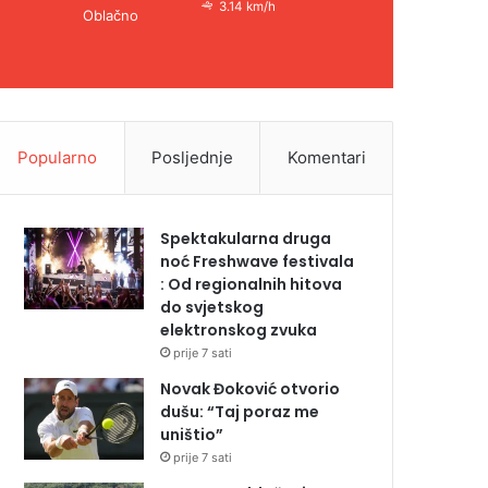
3.14 km/h
Oblačno
Popularno
Posljednje
Komentari
Spektakularna druga
noć Freshwave festivala
: Od regionalnih hitova
do svjetskog
elektronskog zvuka
prije 7 sati
Novak Đoković otvorio
dušu: “Taj poraz me
uništio”
prije 7 sati