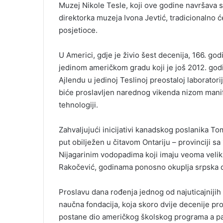
Muzej Nikole Tesle, koji ove godine navršava s
i
direktorka muzeja Ivona Jevtić, tradicionalno će
l
posjetioce.
U Americi, gdje je živio šest decenija, 166. god
jedinom američkom gradu koji je još 2012. god
Ajlendu u jedinoj Teslinoj preostaloj laborator
biće proslavljen narednog vikenda nizom manif
tehnologiji.
Zahvaljujući inicijativi kanadskog poslanika T
put obilježen u čitavom Ontariju – provinciji s
Nijagarinim vodopadima koji imaju veoma veliki
Rakočević, godinama ponosno okuplja srpska d
Proslavu dana rođenja jednog od najuticajnijih 
naučna fondacija, koja skoro dvije decenije pro
postane dio američkog školskog programa a par