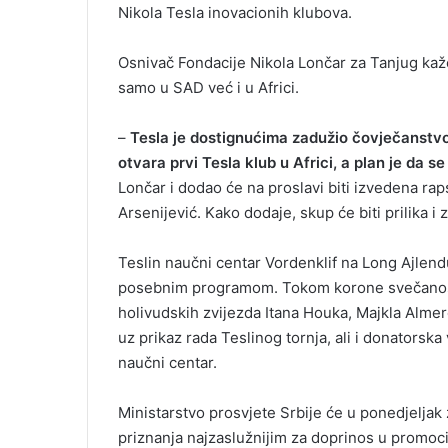
Nikola Tesla inovacionih klubova.
Osnivač Fondacije Nikola Lončar za Tanjug kaže
samo u SAD već i u Africi.
–
Tesla je dostignućima zadužio čovječanstvo, 
otvara prvi Tesla klub u Africi, a plan je da se
Lončar i dodao će na proslavi biti izvedena rap
Arsenijević. Kako dodaje, skup će biti prilika i 
Teslin naučni centar Vordenklif na Long Ajlen
posebnim programom. Tokom korone svečanost j
holivudskih zvijezda Itana Houka, Majkla Almere
uz prikaz rada Teslinog tornja, ali i donatorsk
naučni centar.
Ministarstvo prosvjete Srbije će u ponedjelja
priznanja najzaslužnijim za doprinos u promoci