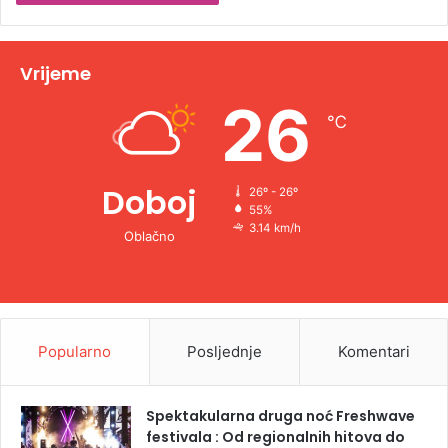
t
i
v
Vrijeme
e
26
℃
:
Doboj
26º - 26º
55%
3.14 km/h
Oblačno
Popularno
Posljednje
Komentari
Spektakularna druga noć Freshwave
festivala : Od regionalnih hitova do