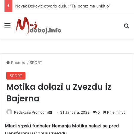
Novak Đoković otvorio dušu: “Taj poraz me uništio”
Meni
P
Početna
/
SPORT
SPORT
Motika dolazi u Zvezdu iz
Bajerna
Redakcija Promotim
S
31 Januara, 2022
0
Prije minut
e
Mladi srpski fudbaler Nemanja Motika nalazi se pred
n
transferom u Crvenu zvezdu.
d