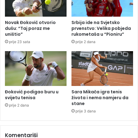
c
"
i
p
j
e
Novak Đoković otvorio
Srbija ide na Svjetsko
a
k
dušu: “Taj poraz me
prvenstvo: Velika pobjeda
R
l
uništio”
rukometaša u “Pioniru”
u
i
prije 23 sata
prije 2 dana
s
p
i
r
j
a
i
s
e
i
s
p
Đoković podigao buru u
Sara Mikača igra tenis
r
svijetu tenisa
života i nema namjeru da
e
stane
prije 2 dana
d
prije 3 dana
k
a
n
Komentariši
a