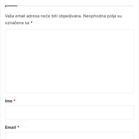
d
s
Vaša email adresa neće biti objavljivana.
Neophodna polja su
k
označena sa
*
o
g
K
p
a
o
r
m
l
e
a
m
n
e
t
n
t
a
a
r
Ime
*
*
Email
*