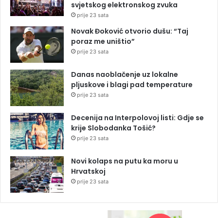
svjetskog elektronskog zvuka
prije 23 sata
Novak Đoković otvorio dušu: “Taj
poraz me uništio”
prije 23 sata
Danas naoblačenje uz lokalne
pljuskove i blagi pad temperature
prije 23 sata
Decenija na Interpolovoj listi: Gdje se
krije Slobodanka Tošić?
prije 23 sata
Novi kolaps na putu ka moru u
Hrvatskoj
prije 23 sata