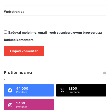
Web stranica
Sačuvaj moje ime, email i web stranicu u ovom browseru za
buduće komentare.
A
l
Pratite nas na
t
e
44.000
1.800
r
Pratilaca
Pratilaca
n
1.400
a
Pratilaca