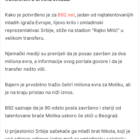
a
Kako je potvrđeno je za
B92.net
, jedan od najtalentovanijih
n
mladih igrača Evrope, lijevo krilo i omladinski
e
reprezentativac Srbije, stiže na stadion "Rajko Mitić" u
m
a
velikom transferu.
i
l
Njemački mediji su prenijeli da je posao završen za dva
miliona evra, a informacije ovog portala govore i da je
transfer nešto viši.
Bajern je prvobitno tražio četiri miliona evra za Motiku, ali
je na kraju pristao na niži iznos.
B92 saznaje da je 90 odsto posla završeno i stariji od
talentovane braće Motika uskoro će stići u Beograd.
U prijestonici Srbije sačekaće ga mlađi brat Nikola, koji je
već odigrao odigrao jedan meč za omladinsku selekciju