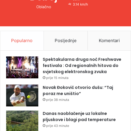
3.14 km/h
Oblačno
Popularno
Posljednje
Komentari
Spektakularna druga noć Freshwave
festivala : Od regionalnih hitova do
svjetskog elektronskog zvuka
prije 15 minuta
Novak Đoković otvorio dušu: “Taj
poraz me uništio”
prije 38 minuta
Danas naoblačenje uz lokalne
pljuskove i blagi pad temperature
prije 43 minute