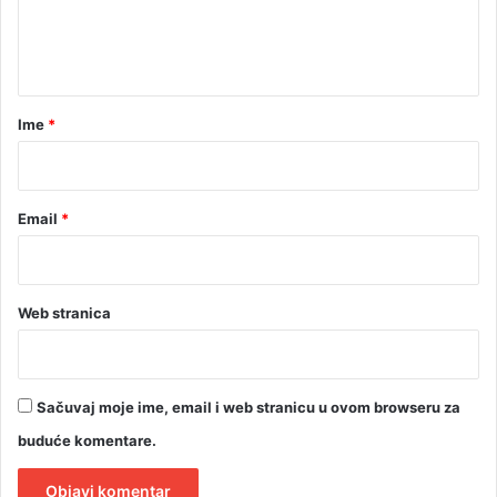
n
t
a
r
Ime
*
*
Email
*
Web stranica
Sačuvaj moje ime, email i web stranicu u ovom browseru za
buduće komentare.