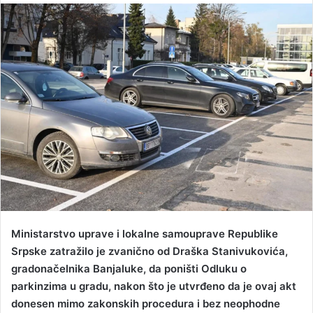
n
d
a
n
e
m
a
i
l
Ministarstvo uprave i lokalne samouprave Republike
Srpske zatražilo je zvanično od Draška Stanivukovića,
gradonačelnika Banjaluke, da poništi Odluku o
parkinzima u gradu, nakon što je utvrđeno da je ovaj akt
donesen mimo zakonskih procedura i bez neophodne