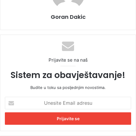
Goran Dakic
Prijavite se na naš
Sistem za obavještavanje!
Budite u toku sa posljednjim novostima.
U
n
e
s
i
t