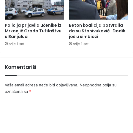
d
a
n
a
Policija prijavila učenike iz
Beton koalicija potvrdila
Mrkonjić Grada Tužilaštvu
da su Stanivuković i Dodik
?
u Banjaluci
još u simbiozi
prije 1 sat
prije 1 sat
Komentariši
Vaša email adresa neće biti objavljivana.
Neophodna polja su
označena sa
*
K
o
m
e