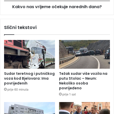
k
v
v
Kakvo nas vrijeme očekuje narednih dana?
r
i
i
d
j
o
e
Slični tekstovi
d
m
a
e
t
o
n
č
i
e
h
k
3
u
9
j
0
e
Sudar teretnog i putničkog
Težak sudar više vozila na
.
n
voza kod Bjelovara: Ima
putu Stolac – Neum:
0
a
povrijeđenih
Nekoliko osoba
0
r
povrijeđeno
prije 60 minuta
0
e
prije 1 sat
K
d
M
n
i
h