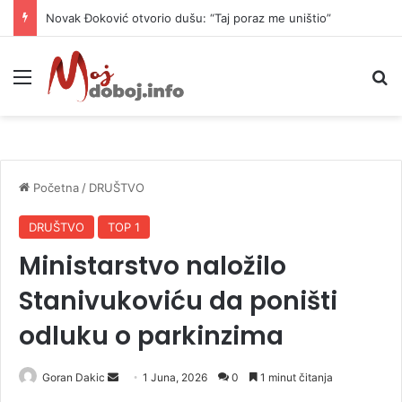
Novak Đoković otvorio dušu: “Taj poraz me uništio”
Meni
P
Početna
/
DRUŠTVO
DRUŠTVO
TOP 1
Ministarstvo naložilo
Stanivukoviću da poništi
odluku o parkinzima
Goran Dakic
S
1 Juna, 2026
0
1 minut čitanja
e