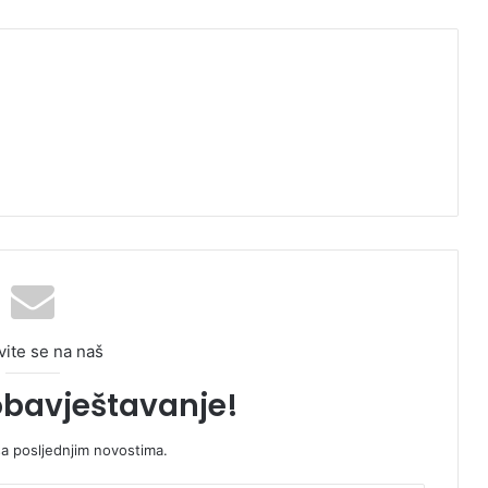
vite se na naš
obavještavanje!
sa posljednjim novostima.