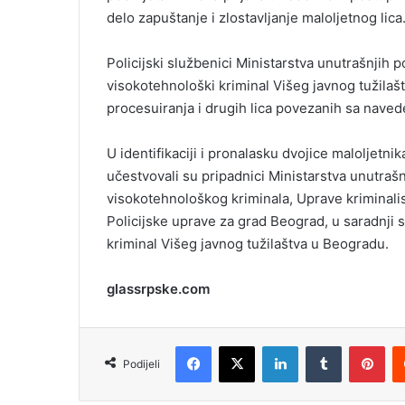
delo zapuštanje i zlostavljanje maloljetnog lica
Policijski službenici Ministarstva unutrašnjih 
visokotehnološki kriminal Višeg javnog tužilaštv
procesuiranja i drugih lica povezanih sa naved
U identifikaciji i pronalasku dvojice maloljetni
učestvovali su pripadnici Ministarstva unutraš
visokotehnološkog kriminala, Uprave kriminalist
Policijske uprave za grad Beograd, u saradnji
kriminal Višeg javnog tužilaštva u Beogradu.
glassrpske.com
Facebook
X
LinkedIn
Tumblr
Pinterest
Podijeli