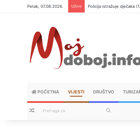
Petak, 07.08.2026.
Uživo
Policija istražuje dječaka 
POČETNA
VIJESTI
DRUŠTVO
TURIZA
Nasumični tekstovi
Pretraga
za