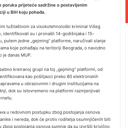
e poruka prijeteće sadržine o postavljenim
iji u BiH koju pohađa.
nim tužilaštvom za visokotehnološki kriminal Višeg
 identifikovali su i pronašli 14-godišnjaka i 15-
, putem jedne „gejming“ platforme, naručivali slanje
jama koje pohađaju na teritoriji Beograda, o navodno
o je danas MUP.
sebno kreiranoj grupi na toj „gejming“ platformi, od
 identifikovana kao pošiljaoci preko 80 elektronskih
apravama u obrazovnim i drugim institucijama na
ijetnji, dok su istovremeno na platformi razmjenjivali
ernetu.
prijava u redovnom postupku zbog postojanja osnova
panike i nereda, dok će protiv roditelja osumnjičenih biti
 zbog postojanja osnova sumnje da su izvršili krivično