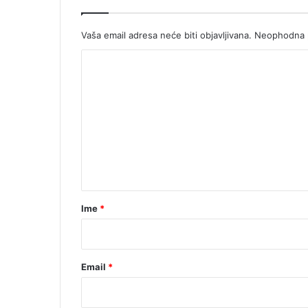
Vaša email adresa neće biti objavljivana.
Neophodna p
K
o
m
e
n
t
a
r
Ime
*
*
Email
*