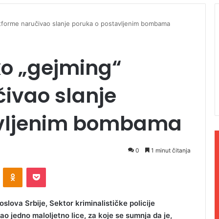
atforme naručivao slanje poruka o postavljenim bombama
ko „gejming“
ivao slanje
avljenim bombama
0
1 minut čitanja
ontakte
Odnoklassniki
Pocket
slova Srbije, Sektor kriminalističke policije
ao jedno maloljetno lice, za koje se sumnja da je,