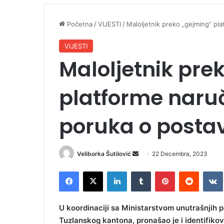
Početna
/
VIJESTI
/
Maloljetnik preko „gejming“ pl
VIJESTI
Maloljetnik pre
platforme naruč
poruka o post
Veliborka Šutilović
S
22 Decembra, 2023
e
Facebook
X
LinkedIn
Tumblr
Pinterest
Reddit
VK
n
d
a
U koordinaciji sa Ministarstvom unutrašnjih po
n
Tuzlanskog kantona, pronašao je i identifikov