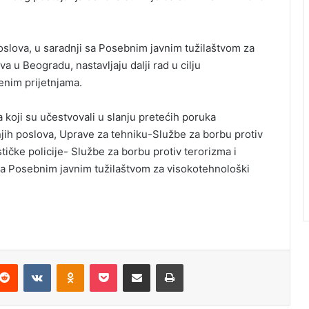
.
poslova, u saradnji sa Posebnim javnim tužilaštvom za
a u Beogradu, nastavljaju dalji rad u cilju
enim prijetnjama.
ka koji su učestvovali u slanju pretećih poruka
njih poslova, Uprave za tehniku-Službe za borbu protiv
ičke policije- Službe za borbu protiv terorizma i
 sa Posebnim javnim tužilaštvom za visokotehnološki
Reddit
VKontakte
Odnoklassniki
Pocket
Podijeli putem Emaila
Odštampaj