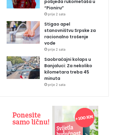
pobjeda rukometaša u
“Pioniru”
prije 2 sata
Stigao apel
stanovništvu Srpske za
racionalno trošenje
vode
prije 2 sata
Saobraćajni kolaps u
Banjaluci: Za nekoliko
kilometara treba 45
minuta
prije 2 sata