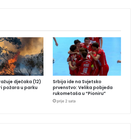
a
p
r
o
s
i
d
b
u
,
o
n
tražuje dječaka (12)
Srbija ide na Svjetsko
j
ri požara u parku
prvenstvo: Velika pobjeda
e
rukometaša u “Pioniru”
g
prije 2 sata
u
r
n
u
o
s