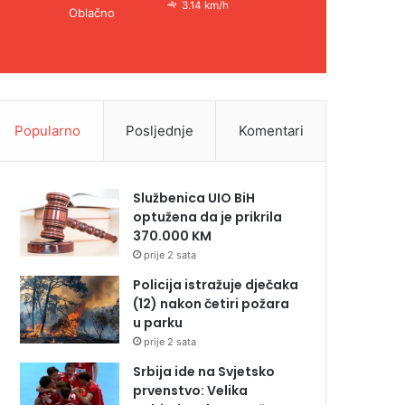
3.14 km/h
Oblačno
Popularno
Posljednje
Komentari
Službenica UIO BiH
optužena da je prikrila
370.000 KM
prije 2 sata
Policija istražuje dječaka
(12) nakon četiri požara
u parku
prije 2 sata
Srbija ide na Svjetsko
prvenstvo: Velika