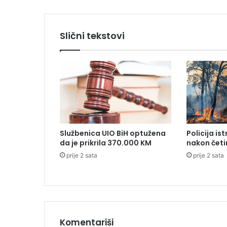
d
a
l
Slični tekstovi
i
n
a
p
r
u
z
i
u
Službenica UIO BiH optužena
Policija is
S
da je prikrila 370.000 KM
nakon četi
l
prije 2 sata
prije 2 sata
o
v
e
n
i
j
i
Komentariši