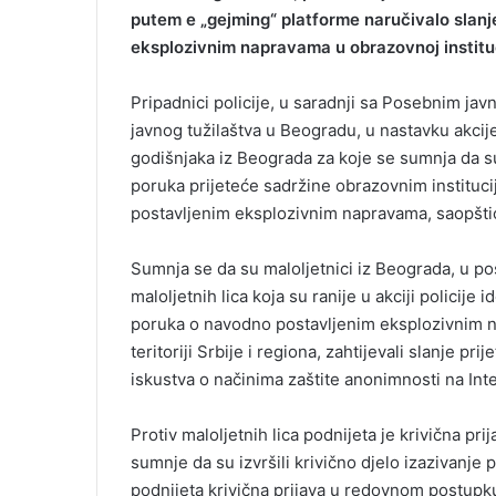
e
putem e „gejming“ platforme naručivalo slanj
m
eksplozivnim napravama u obrazovnoj instituc
a
i
Pripadnici policije, u saradnji sa Posebnim jav
l
javnog tužilaštva u Beogradu, u nastavku akcije,
godišnjaka iz Beograda za koje se sumnja da su
poruka prijeteće sadržine obrazovnim instituci
postavljenim eksplozivnim napravama, saopšti
Sumnja se da su maloljetnici iz Beograda, u po
maloljetnih lica koja su ranije u akciji policije
poruka o navodno postavljenim eksplozivnim n
teritoriji Srbije i regiona, zahtijevali slanje pr
iskustva o načinima zaštite anonimnosti na Int
Protiv maloljetnih lica podnijeta je krivična 
sumnje da su izvršili krivično djelo izazivanje 
podnijeta krivična prijava u redovnom postupku