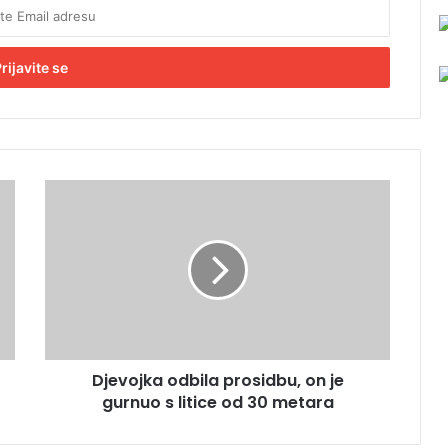
D
j
e
v
o
j
k
a
o
Djevojka odbila prosidbu, on je
d
gurnuo s litice od 30 metara
b
i
l