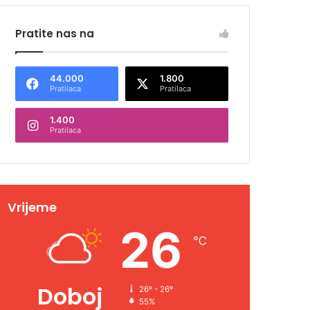
Pratite nas na
44.000
1.800
Pratilaca
Pratilaca
1.400
Pratilaca
Vrijeme
26
℃
Doboj
26º - 26º
55%